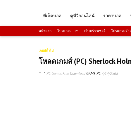
ทีเด็ดบอล
ดูทีวีออนไลน์
ราคาบอล
หน้าแรก
โปรแกรม IDM
เว็บบร์าวเซอร์
โปรแกรมจำลอ
เกมส์ทั่วไป
โหลดเกมส์ (PC) Sherlock Holm
^ - ^
PC Games Free Download
GAME PC
7/14/2568