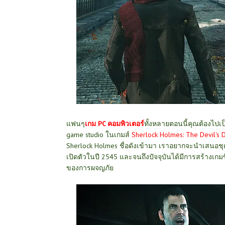
แฟนๆ
เ
กม PC คอมพิวเตอร์
ทั้งหลายตอนนี้คุณต้องไปเป
game studio ในเกมส์
She
rlock Holmes: The Devil's 
Sherlock Holmes ชื่อดังเข้ามา เราอยากจะนำเสนอชุด
เปิดตัวในปี 2545 และจนถึงปัจจุบันได้มีการสร้างเก
ของการผจญภัย