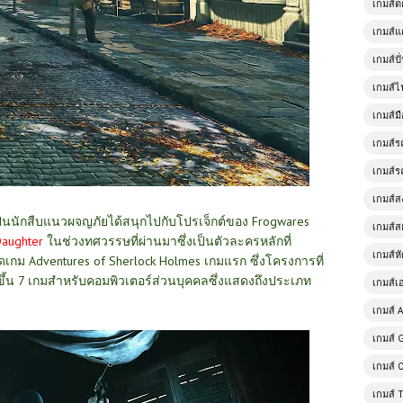
เกมส์
เกมส์แ
เกมส์ป
เกมส์ไ
เกมส์มื
เกมส์ร
เกมส์ร
เกมส์
็
น
นักสืบแนวผจญภัยได้สนุกไปกับโปรเจ็กต์ของ Frogwares
เกมส์ส
Daughter
ในช่วงทศวรรษที่ผ่านมาซึ่งเป็นตัวละครหลักที่
เกมส์ห
เกม Adventures of Sherlock Holmes เกมแรก ซึ่งโครงการที่
มขึ้น 7 เกมสำหรับคอมพิวเตอร์ส่วนบุคคลซึ่งแสดงถึงประเภท
เกมส์เ
เกมส์ A
เกมส์ 
เกมส์ 
เกมส์ 