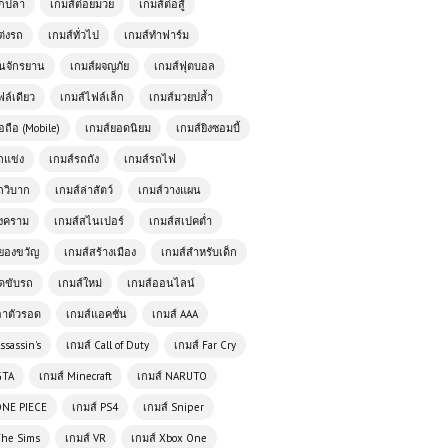
ตกปลา
เกมส์ต่อยมวย
เกมส์ต่อสู้
ต่งรถ
เกมส์ทั่วไป
เกมส์ทำฟาร์ม
ั่นจักรยาน
เกมส์ผจญภัย
เกมส์ฟุตบอล
ฟล์เดียว
เกมส์ไฟล์เล็ก
เกมส์มวยปล้ำ
อถือ (Mobile)
เกมส์ยอดนิยม
เกมส์ยิงซอมบี้
ถแข่ง
เกมส์รถถัง
เกมส์รถไฟ
ถวิบาก
เกมส์ล่าสัตว์
เกมส์วางแผน
สงคราม
เกมส์สไนเปอร์
เกมส์สเปคต่ำ
ยองขวัญ
เกมส์สร้างเมือง
เกมส์สำหรับเด็ก
เกมออนไลน์ฟรี Drift Rider เกมแข่งรถ
ัดขับรถ
เกมส์ใหม่
เกมส์ออนไลน์
ดริฟต์สุดมันส์ที่สายซิ่งไม่ควรพลาด
อาตัวรอด
เกมส์แอคชั่น
เกมส์ AAA
ssassin's
เกมส์ Call of Duty
เกมส์ Far Cry
เล่นเกมส์ออนไลน์ฟรี Pyramid
GTA
เกมส์ Minecraft
เกมส์ NARUTO
Solitaire เกมไพ่ท้าทายสมองที่คุณไม่
ควรพลาด
ONE PIECE
เกมส์ PS4
เกมส์ Sniper
The Sims
เกมส์ VR
เกมส์ Xbox One