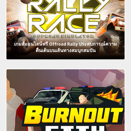
เกมส์ออนไลน์ฟรี Offroad Rally ประสบการณ์ความ
ตื่นเต้นบนเส้นทางสมบุกสมบัน