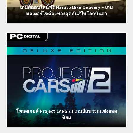
เกมส์ออนไลน์ฟรี Naruto Bike Delivery – เกม
มอเตอร์ไซค์ส่งของสุดมันส์ในโลกนินจา
โหลดเกมส์ Project CARS 2 | เกมส์แนวรถแข่งยอด
นิยม