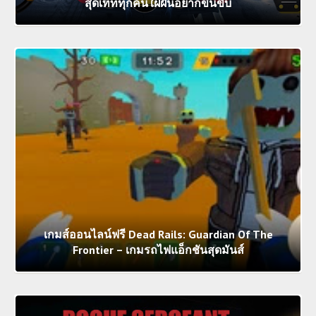
สุดเท่ที่ทุกคนใฝ่ฝันอยากขึ้นขับ
เกมส์ออนไลน์ฟรี Dead Rails: Guardian Of The
Frontier – เกมรถไฟแอ็กชันสุดมันส์