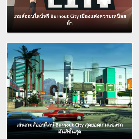
เกมส์ออนไลน์ฟรี Burnout City เมืองแห่งความเหนื่อย
ล้า
เล่นเกมส์ออนไลน์ Burnout City สุดยอดเกมแข่งรถ
มันส์ขั้นสุด