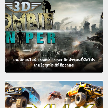
เกมส์ออนไลน์ Zombie Sniper นักล่าซอมบี้มือโปร
เกมยิงสุดมันส์ที่ต้องลอง!