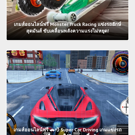
เกมส์ออนไลน์ฟรี Monster Truck Racing แข่งรถยักษ์
สุดมันส์ ขับเคลื่อนพลังความแรงไม่หยุด!
เกมส์ออนไลน์ฟรี 🚗💨 Super Car Driving เกมแข่งรถ