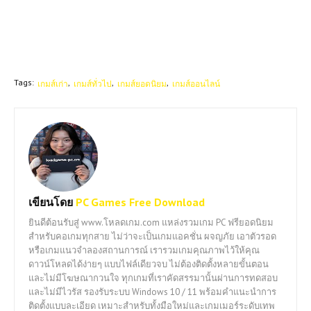
Tags:
เกมส์เก่า
เกมส์ทั่วไป
เกมส์ยอดนิยม
เกมส์ออนไลน์
เขียนโดย
PC Games Free Download
ยินดีต้อนรับสู่ www.โหลดเกม.com แหล่งรวมเกม PC ฟรียอดนิยม
สำหรับคอเกมทุกสาย ไม่ว่าจะเป็นเกมแอคชั่น ผจญภัย เอาตัวรอด
หรือเกมแนวจำลองสถานการณ์ เรารวมเกมคุณภาพไว้ให้คุณ
ดาวน์โหลดได้ง่ายๆ แบบไฟล์เดียวจบ ไม่ต้องติดตั้งหลายขั้นตอน
และไม่มีโฆษณากวนใจ ทุกเกมที่เราคัดสรรมานั้นผ่านการทดสอบ
และไม่มีไวรัส รองรับระบบ Windows 10 / 11 พร้อมคำแนะนำการ
ติดตั้งแบบละเอียด เหมาะสำหรับทั้งมือใหม่และเกมเมอร์ระดับเทพ