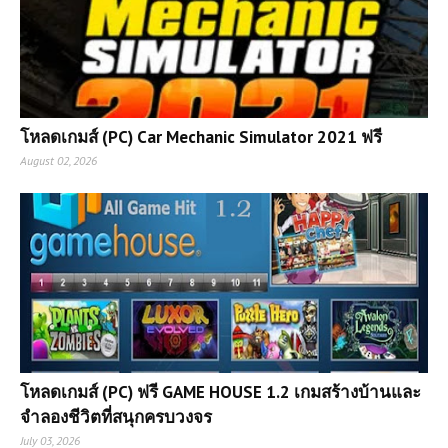
โหลดเกมส์ (PC) Car Mechanic Simulator 2021 ฟรี
August 02, 2026
โหลดเกมส์ (PC) ฟรี GAME HOUSE 1.2 เกมสร้างบ้านและ
จำลองชีวิตที่สนุกครบวงจร
July 03, 2026