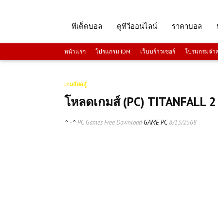
ทีเด็ดบอล
ดูทีวีออนไลน์
ราคาบอล
หน้าแรก
โปรแกรม IDM
เว็บบร์าวเซอร์
โปรแกรมจำลอ
เกมส์ต่อสู้
โหลดเกมส์ (PC) TITANFALL 2 
^ - ^
PC Games Free Download
GAME PC
8/13/2568