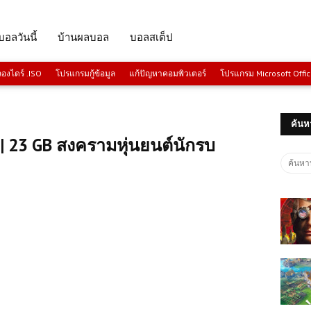
บอลวันนี้
บ้านผลบอล
บอลสเต็ป
งไดร์ .ISO
โปรแกรมกู้ข้อมูล
แก้ปัญหาคอมพิวเตอร์
โปรแกรม Microsoft Offi
ค้นห
| 23 GB สงครามหุ่นยนต์นักรบ