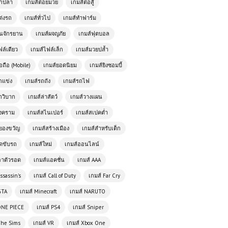
ศิลปะการต่อสู้กำปั้นมังกรในโลก 3 มิติ
ตกปลา
เกมส์ต่อยมวย
เกมส์ต่อสู้
ต่งรถ
เกมส์ทั่วไป
เกมส์ทำฟาร์ม
เล่นเกมส์ออนไลน์ฟรี Tiny Crash
ั่นจักรยาน
เกมส์ผจญภัย
เกมส์ฟุตบอล
Fighters เกมต่อสู้สุดมันส์ ประกอบรถรบ
ฟล์เดียว
เกมส์ไฟล์เล็ก
เกมส์มวยปล้ำ
จิ๋วแล้วชนให้ยับ!
อถือ (Mobile)
เกมส์ยอดนิยม
เกมส์ยิงซอมบี้
ถแข่ง
เกมส์รถถัง
เกมส์รถไฟ
เกมส์ออนไลน์ฟรี Truck Racing –
เกมแข่งรถบรรทุกสุดมันส์
ถวิบาก
เกมส์ล่าสัตว์
เกมส์วางแผน
สงคราม
เกมส์สไนเปอร์
เกมส์สเปคต่ำ
ยองขวัญ
เกมส์สร้างเมือง
เกมส์สำหรับเด็ก
เกมออนไลน์ฟรี Fort Drifter ผจญภัย
ในโลกของความเร็วและกลยุทธ์
ัดขับรถ
เกมส์ใหม่
เกมส์ออนไลน์
อาตัวรอด
เกมส์แอคชั่น
เกมส์ AAA
โหลดเกมส์ (PC) ฟรี GAME HOUSE
ssassin's
เกมส์ Call of Duty
เกมส์ Far Cry
1.2 เกมสร้างบ้านและจำลองชีวิตที่สนุก
ครบวงจร
GTA
เกมส์ Minecraft
เกมส์ NARUTO
ONE PIECE
เกมส์ PS4
เกมส์ Sniper
⚔️ Stickman Kombat 2D เกมต่อสู้สุด
The Sims
เกมส์ VR
เกมส์ Xbox One
มันส์ เล่นฟรี เล่นฟรีบนเว็บ โหลดเร็ว