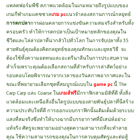
แพลตฟอร์มพีซี สภาพแวดล้อมในเกมหมายถึงรูปแบบของ
เกมกีฬาเกมแคชชวล
เกม pc
แนวจำลองสถานการณ์กลยุทธ์
การตกปลา
การผ่อนคลายการแข่งขันความสมจริงสำหรับทั้ง
ครอบครัว ทำให้การตกปลาเป็นเป้าหมายหลักของคุณใน
ชีวิตและไล่ล่าปลาที่น่ากลัวไปทั่วโลก ในการจับปลาทั้ง 35
สายพันธุ์คุณต้องคิดกลยุทธ์ของคุณทักษะและยุทธวิธี
จะ
ต้องใช้ทั้งความอดทนและอะดรีนาลีนในการประสบความ
สำเร็จเพราะคุณต้องเลือกสถานที่สำหรับการล่าสัตว์อย่าง
รอบคอบโดยพิจารณาจากเวลาของวันสภาพอากาศและใน
ขณะที่พยายามเลือกชุดที่สมบูรณ์แบบใน
game pc
นี้
The
Carp Carp และ Coarse ใน
เกมส์ฟรี
มีกราฟิกสามมิติที่ดี ทั้งสิ่ง
แวดล้อมและเหนือสิ่งอื่นใดรูปแบบของสายพันธุ์ปลาที่นี่สร้าง
ความประทับใจที่ดี การออกแบบกราฟิกนั้นเติมเต็มด้วยระบบ
แสงที่สมจริงซึ่งทำให้บางฉากมีบรรยากาศที่มีเสน่ห์อย่าง
แท้จริง ศัตรูจะพยายามอย่างสุดความสามารถที่จะทำลาย
คุณ ใช้ความสามารถของคุณในการควบคุมศัตรูและต่อสู้