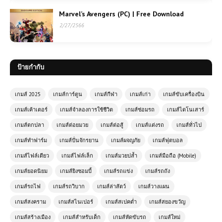
Marvel’s Avengers (PC) | Free Download
2/27/2566
ป้ายกำกับ
เกมส์ 2025
เกมส์การ์ตูน
เกมส์กีฬา
เกมส์เก่า
เกมส์ขับเครื่องบิน
เกมส์เค้าเตอร์
เกมส์จำลองการใช้ชีวิต
เกมส์ซ่อมรถ
เกมส์ไดโนเสาร์
เกมส์ตกปลา
เกมส์ต่อยมวย
เกมส์ต่อสู้
เกมส์แต่งรถ
เกมส์ทั่วไป
เกมส์ทำฟาร์ม
เกมส์ปั่นจักรยาน
เกมส์ผจญภัย
เกมส์ฟุตบอล
เกมส์ไฟล์เดียว
เกมส์ไฟล์เล็ก
เกมส์มวยปล้ำ
เกมส์มือถือ (Mobile)
เกมส์ยอดนิยม
เกมส์ยิงซอมบี้
เกมส์รถแข่ง
เกมส์รถถัง
เกมส์รถไฟ
เกมส์รถวิบาก
เกมส์ล่าสัตว์
เกมส์วางแผน
โหลดเกมส์ (PC) Total War:
เกมส์สงคราม
เกมส์สไนเปอร์
เกมส์สเปคต่ำ
เกมส์สยองขวัญ
WARHAMMER เกมส์สงครามยกทัพตี
เกมส์สร้างเมือง
เมือง | 38.4 GB
เกมส์สำหรับเด็ก
เกมส์หัดขับรถ
เกมส์ใหม่