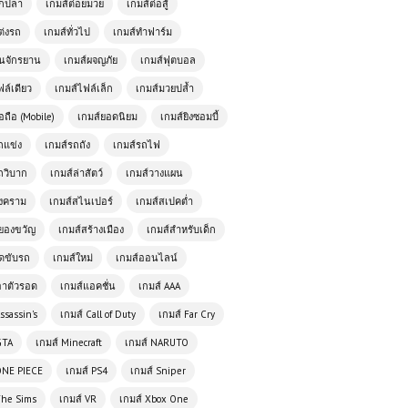
ตกปลา
เกมส์ต่อยมวย
เกมส์ต่อสู้
เกมส์ออนไลน์ฟรี Zombie Road:
ต่งรถ
เกมส์ทั่วไป
เกมส์ทำฟาร์ม
Shooter with Destruction – เกมยิง
ั่นจักรยาน
เกมส์ผจญภัย
เกมส์ฟุตบอล
ซอมบี้สุดมันส์
ฟล์เดียว
เกมส์ไฟล์เล็ก
เกมส์มวยปล้ำ
อถือ (Mobile)
เกมส์ยอดนิยม
เกมส์ยิงซอมบี้
เกมส์ออนไลน์ฟรี Geometry Vibes
แนววิ่งหลบสิ่งกีดขวาง
ถแข่ง
เกมส์รถถัง
เกมส์รถไฟ
ถวิบาก
เกมส์ล่าสัตว์
เกมส์วางแผน
เล่นเกมส์ออนไลน์ฟรี Taxi Simulator
สงคราม
เกมส์สไนเปอร์
เกมส์สเปคต่ำ
สุดยอดเกมจำลองการขับแท็กซี่ที่คุณไม่
ยองขวัญ
เกมส์สร้างเมือง
เกมส์สำหรับเด็ก
ควรพลาด
ัดขับรถ
เกมส์ใหม่
เกมส์ออนไลน์
โหลดเกมส์ PUBG Mobile เอาชีวิต
อาตัวรอด
เกมส์แอคชั่น
เกมส์ AAA
รอดสุดระทึกกลางสมรภูมิแห่งความ
มันส์
ssassin's
เกมส์ Call of Duty
เกมส์ Far Cry
GTA
เกมส์ Minecraft
เกมส์ NARUTO
เกมส์ออนไลน์ Shadow Fighters:
ONE PIECE
เกมส์ PS4
เกมส์ Sniper
Hero Duel – ศึกนักสู้เงาที่เข้มข้นและ
เร้าใจ
The Sims
เกมส์ VR
เกมส์ Xbox One