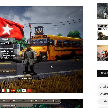
ป้าย
เกมส์ 
เกมส์ขั
เกมส์จ