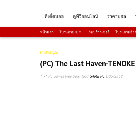
ทีเด็ดบอล
ดูทีวีออนไลน์
ราคาบอล
หน้าแรก
โปรแกรม IDM
เว็บบร์าวเซอร์
โปรแกรมจำลอ
เกมส์ผจญภัย
(PC) The Last Haven-TENOKE 
^ - ^
PC Games Free Download
GAME PC
1/05/2568