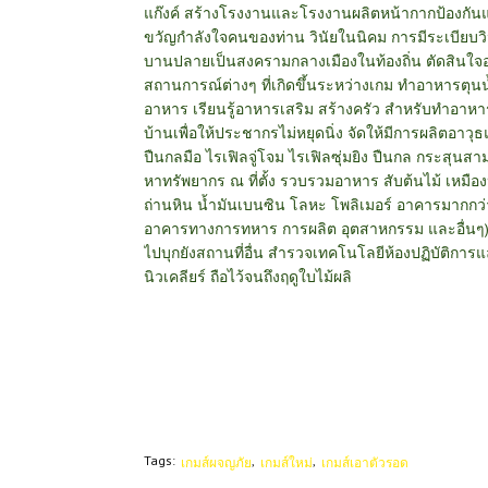
แก๊งค์ สร้างโรงงานและโรงงานผลิตหน้ากากป้องกันแ
ขวัญกำลังใจคนของท่าน วินัยในนิคม การมีระเบียบว
บานปลายเป็นสงครามกลางเมืองในท้องถิ่น ตัดสินใจ
สถานการณ์ต่างๆ ที่เกิดขึ้นระหว่างเกม ทำอาหารตุนน
อาหาร เรียนรู้อาหารเสริม สร้างครัว สำหรับทำอาหา
บ้านเพื่อให้ประชากรไม่หยุดนิ่ง จัดให้มีการผลิตอาว
ปืนกลมือ ไรเฟิลจู่โจม ไรเฟิลซุ่มยิง ปืนกล กระสุ
หาทรัพยากร ณ ที่ตั้ง รวบรวมอาหาร สับต้นไม้ เหมื
ถ่านหิน น้ำมันเบนซิน โลหะ โพลิเมอร์ อาคารมากกว่
อาคารทางการทหาร การผลิต อุตสาหกรรม และอื่นๆ
ไปบุกยังสถานที่อื่น
สำรวจเทคโนโลยีห้องปฏิบัติการแ
นิวเคลียร์ ถือไว้จนถึงฤดูใบไม้ผลิ
Tags:
เกมส์ผจญภัย
เกมส์ใหม่
เกมส์เอาตัวรอด