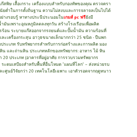
ก๊สพิษ เสื้อเกราะ เครื่องแบบสำหรับกองทัพของคุณ
ตรวจตรา
ินัยต่ำในการตั้งถิ่นฐาน ความไม่สงบและการจลาจลเป็นไปได้
อย่างรอบรู้ หาทางประนีประนอมใน
เกมส์ pc ฟรี
ยังมี
้ำมันเพราะอุณหภูมิลดลงทุกวัน สร้างโรงเรือนเพื่อผลิต
รร้อน ระบายแก๊สออกจากรถยนต์และปั๊มน้ำมัน ความร้อนที่
ุธและเครื่องกระสุน อาวุธขนาดเล็กมากกว่า 25 ชนิด - ปืนพก
นสามประเภท รับทรัพยากรสำหรับการก่อสร้างและการผลิต มอง
องหิน และถ่านหิน ประเภทหลักของทรัพยากร: อาหาร ไม้ หิน
า 20 ประเภท (อาคารที่อยู่อาศัย การรวบรวมทรัพยากร
)
ระดมเสบียงสำหรับพื้นที่อื่นโหมด “แผนที่โลก” – ส่งหน่วยรบ
ละศูนย์วิจัยกว่า 20 เทคโนโลยีเฉพาะ
เอาตัวรอดจากฤดูหนาว