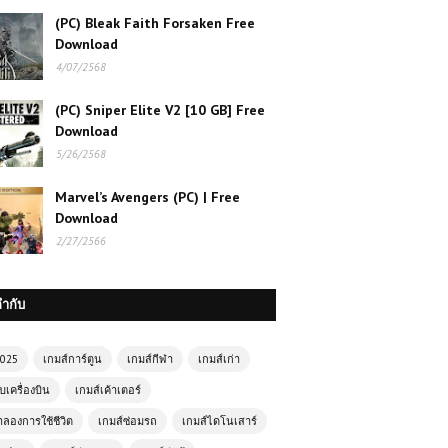
(PC) Bleak Faith Forsaken Free
Download
4/07/2568
(PC) Sniper Elite V2 [10 GB] Free
Download
5/26/2568
Marvel’s Avengers (PC) | Free
Download
เกมส์ออนไลน์ฟรี Dark Ninja Hanjo
2/27/2566
การผจญภัยของนินจามืดสุดลึกลับ
เกมส์ออนไลน์ฟรี Warcraft ตำนานเกม
กำกับ
ออนไลน์ที่ยังคงตราตรึงใจนักเล่นเกมทั่ว
โลก
2025
เกมส์การ์ตูน
เกมส์กีฬา
เกมส์เก่า
บเครื่องบิน
เกมส์เค้าเตอร์
เกมส์ออนไลน์ Fall Brainrots เกม
ำลองการใช้ชีวิต
เกมส์ซ่อมรถ
เกมส์ไดโนเสาร์
ปาร์ตี้สุดฮา เล่นฟรี สนุกได้ทุกเวลา