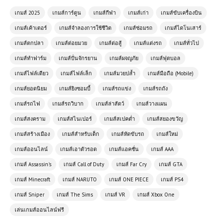
ปีด
เกมส์ 2025
เกมส์การ์ตูน
เกมส์กีฬา
เกมส์เก่า
เกมส์ขับเครื่องบิน
เกมส์เค้าเตอร์
เกมส์จำลองการใช้ชีวิต
เกมส์ซ่อมรถ
เกมส์ไดโนเสาร์
โหลดเกมส์ (PC) Ace Combat 7 |
Free download
เกมส์ตกปลา
เกมส์ต่อยมวย
เกมส์ต่อสู้
เกมส์แต่งรถ
เกมส์ทั่วไป
เกมส์ทำฟาร์ม
เกมส์ปั่นจักรยาน
เกมส์ผจญภัย
เกมส์ฟุตบอล
เกมส์ออนไลน์ฟรี Crazy Drifter เกม
เกมส์ไฟล์เดียว
เกมส์ไฟล์เล็ก
เกมส์มวยปล้ำ
เกมส์มือถือ (Mobile)
แข่งรถดริฟท์สุดมันส์ที่สายซิ่งต้องลอง
เกมส์ยอดนิยม
เกมส์ยิงซอมบี้
เกมส์รถแข่ง
เกมส์รถถัง
🔥
เกมส์รถไฟ
เกมส์รถวิบาก
เกมส์ล่าสัตว์
เกมส์วางแผน
เกมส์ออนไลน์ฟรี Supercars Drift
เกมส์สงคราม
เกมส์สไนเปอร์
เกมส์สเปคต่ำ
เกมส์สยองขวัญ
สัมผัสความมันส์แห่งการดริฟต์รถซูเปอร์
เกมส์สร้างเมือง
คาร์
เกมส์สำหรับเด็ก
เกมส์หัดขับรถ
เกมส์ใหม่
เกมส์ออนไลน์
เกมส์เอาตัวรอด
เกมส์แอคชั่น
เกมส์ AAA
เกมออนไลน์ฟรี Rome Simulator
เกมส์ Assassin's
เกมส์ Call of Duty
เกมส์ Far Cry
เกมส์ GTA
สัมผัสชีวิตในจักรวรรดิโรมัน
เกมส์ Minecraft
เกมส์ NARUTO
เกมส์ ONE PIECE
เกมส์ PS4
เกมส์ Sniper
เกมส์ The Sims
เกมส์ VR
เกมส์ Xbox One
เกมส์ออนไลน์ฟรี Secret Sniper
เล่นเกมส์ออนไลน์ฟรี
Agent ภารกิจลับของมือปืนยอดฝีมือ