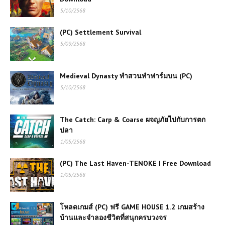
5/10/2568
(PC) Settlement Survival
5/09/2568
Medieval Dynasty ทำสวนทำฟาร์มบน (PC)
5/10/2568
เล่นเกมส์ออนไลน์ฟรี Tractor Farming
The Catch: Carp & Coarse ผจญภัยไปกับการตก
Simulator รีวิวเกม สายเกษตรขวัญใจ
ปลา
คนเล่นมือถือและพีซี
1/05/2568
เล่นเกมส์ออนไลน์ฟรี Rescue
(PC) The Last Haven-TENOKE | Free Download
Helicopter ฮีโร่แห่งท้องฟ้า บินช่วยชีวิต
1/05/2568
ในทุกสถานการณ์
โหลดเกมส์ (PC) ฟรี GAME HOUSE 1.2 เกมสร้าง
เกมส์ออนไลน์ฟรี Basketball Slam
Dunk – เกมบาสเกตบอลท้าทายและ
บ้านและจำลองชีวิตที่สนุกครบวงจร