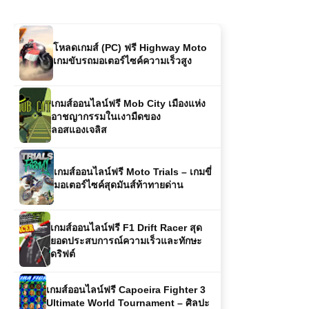
โหลดเกมส์ (PC) ฟรี Highway Moto
เกมขับรถมอเตอร์ไซค์ความเร็วสูง
เกมส์ออนไลน์ฟรี Mob City เมืองแห่ง
อาชญากรรมในเงามืดของ
ลอสแองเจลิส
เกมส์ออนไลน์ฟรี Moto Trials – เกมขี่
มอเตอร์ไซค์สุดมันส์ท้าทายด่าน
เกมส์ออนไลน์ฟรี F1 Drift Racer สุด
ยอดประสบการณ์ความเร็วและทักษะ
ดริฟต์
เกมส์ออนไลน์ฟรี Capoeira Fighter 3
Ultimate World Tournament – ศิลปะ