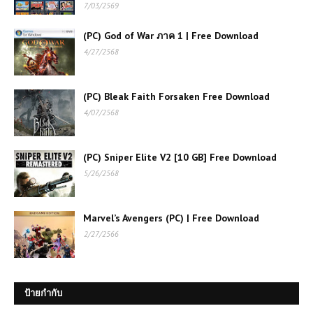
มันส์สุด ๆ
7/03/2569
(PC) God of War ภาค 1 | Free Download
เกมส์ออนไลน์ Fall Brainrots เกม
4/27/2568
ปาร์ตี้สุดฮา เล่นฟรี สนุกได้ทุกเวลา
(PC) Bleak Faith Forsaken Free Download
เกมส์ออนไลน์ Archer Hero – ฮีโร่นัก
4/07/2568
ธนูพิชิตศัตรูด้วยปลายนิ้ว
(PC) Sniper Elite V2 [10 GB] Free Download
เกมส์ออนไลน์ฟรี Backflip Challenge
5/26/2568
เกมผาดโผนสุดมันส์ ทดสอบสกิลการตี
ลังกา
Marvel’s Avengers (PC) | Free Download
เกมออนไลน์ One Piece vs CR: Zoro
2/27/2566
– การต่อสู้ของตำนานและเกมสุดมันส์
เกมส์ออนไลน์ฟรี Grand Extreme
ป้ายกำกับ
Racing เกมแข่งรถสุดมันส์แบบเต็มส