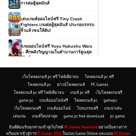
การต่อสู้สุดมันส์
เล่นเกมส์ออนไลน์ฟรี Tiny Crash
Fighters เกมต่อสู้สุดมันส์ ประกอบรถรบ
จิ๋วแล้วชนให้ยับ!
เกมออนไลน์ฟรี Yuyu Hakusho Wars
– ศึกพลังวิญญาณในตำนานการ์ตูนสุด
มันส์
โหลดเกมส์ (PC) Monster Truck
เว็บโหลดเกมส์ pc ฟรี ไฟล์เดียวจบ
โหลดเกมส์ pc ฟรี
Booster เกมรถบิ๊กฟุตพลังระเบิด ซิ่งแรง
โหลดเกมส์ pc
ดาวน์โหลดเกมส์
PC Games
สะใจบนทุกสนามสุดโหด
โหลดเกมส์ pc ฟรี ไฟล์เดียวจบ
เกมส์ pc ฟรี
เว็บโหลดเกมฟรี
game pc
เกมส์ออนไลน์ฟรี
โหลดเกมส์ pc
gamepc
ดาวน์โหลดเกมส์ (PC) WWE 2K23
เว็บโหลดเกมฟรี
เกมส์ออนไลน์
โปรแกรมฟรี
เกมน่าเล่น
Free Download
เล่นเกม
เกมส์ใหม่ล่าสุด
game pc free download
pc game
ยินดีต้อนรับทุกท่านเข้าสู่เว็บไซต์
PC Games Download
อย่างเป็นทางการ
เกมออนไลน์ฟรี Fort Drifter ผจญภัย
พร้อมพาเข้าสู่การ
PC Games 2026
ในแบบ Game Online และแบบ
PC Games