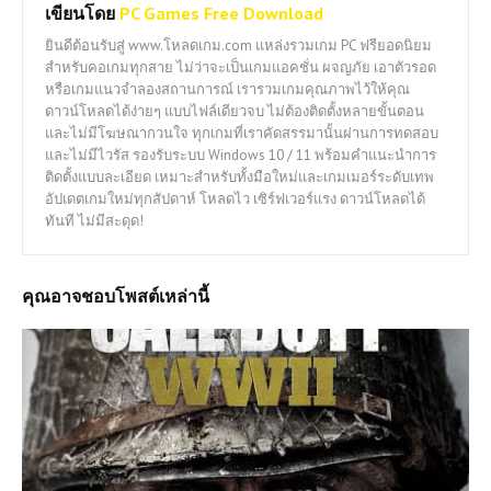
เขียนโดย
PC Games Free Download
ยินดีต้อนรับสู่ www.โหลดเกม.com แหล่งรวมเกม PC ฟรียอดนิยม
สำหรับคอเกมทุกสาย ไม่ว่าจะเป็นเกมแอคชั่น ผจญภัย เอาตัวรอด
หรือเกมแนวจำลองสถานการณ์ เรารวมเกมคุณภาพไว้ให้คุณ
ดาวน์โหลดได้ง่ายๆ แบบไฟล์เดียวจบ ไม่ต้องติดตั้งหลายขั้นตอน
และไม่มีโฆษณากวนใจ ทุกเกมที่เราคัดสรรมานั้นผ่านการทดสอบ
และไม่มีไวรัส รองรับระบบ Windows 10 / 11 พร้อมคำแนะนำการ
ติดตั้งแบบละเอียด เหมาะสำหรับทั้งมือใหม่และเกมเมอร์ระดับเทพ
อัปเดตเกมใหม่ทุกสัปดาห์ โหลดไว เซิร์ฟเวอร์แรง ดาวน์โหลดได้
ทันที ไม่มีสะดุด!
คุณอาจชอบโพสต์เหล่านี้