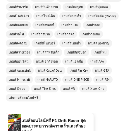
เกมส์ทำฟาร์ม
เกมส์ปั่นจักรยาน
เกมส์ผจญภัย
เกมส์ฟุตบอล
เกมส์ไฟล์เดียว
เกมส์ไฟล์เล็ก
เกมส์มวยปล้ำ
เกมส์มือถือ (Mobile)
เกมส์ยอดนิยม
เกมส์ยิงซอมบี้
เกมส์รถแข่ง
เกมส์รถถัง
เกมส์ออนไลน์ฟรี 2 Player Crazy
เกมส์รถไฟ
เกมส์รถวิบาก
เกมส์ล่าสัตว์
เกมส์วางแผน
Racer – เกมแข่งรถมันส์สองผู้เล่น
เกมส์สงคราม
เกมส์สไนเปอร์
เกมส์สเปคต่ำ
เกมส์สยองขวัญ
เกมส์สร้างเมือง
เกมส์สำหรับเด็ก
เกมส์หัดขับรถ
เกมส์ใหม่
เกมส์ออนไลน์ Stickman Destruction
– เกมต่อสู้สุดมันส์สำหรับแฟนแอ็คชั่น
เกมส์ออนไลน์
เกมส์เอาตัวรอด
เกมส์แอคชั่น
เกมส์ AAA
เกมส์ Assassin's
เกมส์ Call of Duty
เกมส์ Far Cry
เกมส์ GTA
เกมส์ Minecraft
เกมส์ NARUTO
เกมส์ ONE PIECE
เกมส์ PS4
โหลดเกมส์ (PC) Naruto Shippuden
ภาค 4 Free Download
เกมส์ Sniper
เกมส์ The Sims
เกมส์ VR
เกมส์ Xbox One
เล่นเกมส์ออนไลน์ฟรี
เกมส์ออนไลน์ฟรี F1 Drift Racer สุด
ยอดประสบการณ์ความเร็วและทักษะ
ดริฟต์