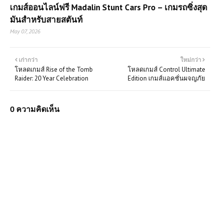
เกมส์ออนไลน์ฟรี Madalin Stunt Cars Pro – เกมรถซิ่งสุด
มันสำหรับสายสตันท์
เล่นเกมส์ออนไลน์ฟรี CubeCraft
May 07, 2026
Survival
เก่ากว่า
ใหม่กว่า
เกมส์ออนไลน์ฟรี Sniper Team 3 –
โหลดเกมส์ Rise of the Tomb
โหลดเกมส์ Control Ultimate
เกมยิงซุ่มสุดตื่นเต้น
Raider: 20 Year Celebration
Edition เกมส์แอคชั่นผจญภัย
เกมส์ออนไลน์ฟรี Truck Racing เกม
0 ความคิดเห็น
แข่งรถบรรทุกสุดแรง ท้าความเร็วเหนือ
ขีดจำกัด
เล่นเกมส์ออนไลน์ฟรี Zombie
Road เกมซอมบี้
เล่นเกมส์ออนไลน์ฟรี Rescue
Helicopter ฮีโร่แห่งท้องฟ้า บินช่วยชีวิต
ในทุกสถานการณ์