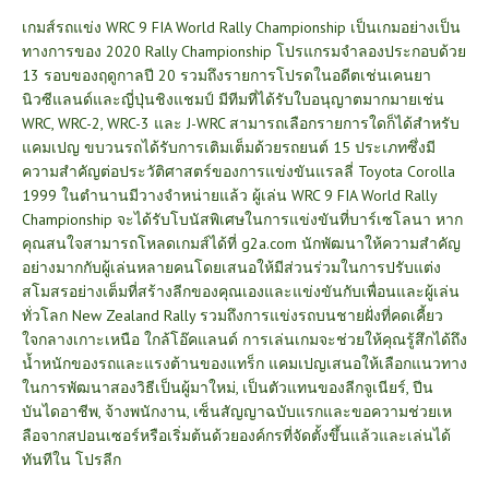
เกมส์รถแข่ง WRC 9 FIA World Rally Championship เป็นเกมอย่างเป็น
ทางการของ 2020 Rally Championship โปรแกรมจำลองประกอบด้วย
13 รอบของฤดูกาลปี 20 รวมถึงรายการโปรดในอดีตเช่นเคนยา
นิวซีแลนด์และญี่ปุ่นชิงแชมป์ มีทีมที่ได้รับใบอนุญาตมากมายเช่น
WRC, WRC-2, WRC-3 และ J-WRC สามารถเลือกรายการใดก็ได้สำหรับ
แคมเปญ ขบวนรถได้รับการเติมเต็มด้วยรถยนต์ 15 ประเภทซึ่งมี
ความสำคัญต่อประวัติศาสตร์ของการแข่งขันแรลลี่ Toyota Corolla
1999 ในตำนานมีวางจำหน่ายแล้ว ผู้เล่น WRC 9 FIA World Rally
Championship จะได้รับโบนัสพิเศษในการแข่งขันที่บาร์เซโลนา หาก
คุณสนใจสามารถโหลดเกมส์ได้ที่
g2a.com
นักพัฒนาให้ความสำคัญ
อย่างมากกับผู้เล่นหลายคนโดยเสนอให้มีส่วนร่วมในการปรับแต่ง
สโมสรอย่างเต็มที่สร้างลีกของคุณเองและแข่งขันกับเพื่อนและผู้เล่น
ทั่วโลก New Zealand Rally รวมถึงการแข่งรถบนชายฝั่งที่คดเคี้ยว
ใจกลางเกาะเหนือ ใกล้โอ๊คแลนด์ การเล่นเกมจะช่วยให้คุณรู้สึกได้ถึง
น้ำหนักของรถและแรงต้านของแทร็ก แคมเปญเสนอให้เลือกแนวทาง
ในการพัฒนาสองวิธีเป็นผู้มาใหม่, เป็นตัวแทนของลีกจูเนียร์, ปีน
บันไดอาชีพ, จ้างพนักงาน, เซ็นสัญญาฉบับแรกและขอความช่วยเห
ลือจากสปอนเซอร์หรือเริ่มต้นด้วยองค์กรที่จัดตั้งขึ้นแล้วและเล่นได้
ทันทีใน โปรลีก