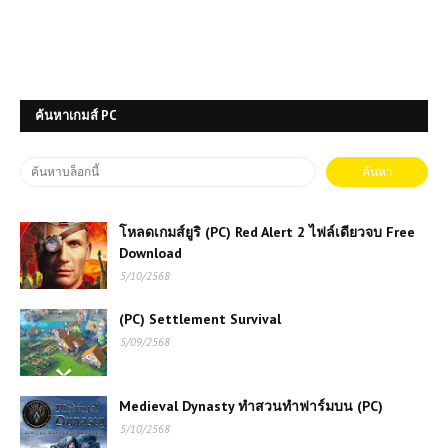
เกมส์ออนไลน์ Dragon Ball Fierce
Fighting 2.6 – ศึกดราก้อนบอลใน
ตำนานเวอร์ชันอัปเกรด
ค้นหาเกมส์ PC
เล่นเกมส์ออนไลน์ฟรี Formula 1
Driver อาชีพแห่งความเร็วและความ
ท้าทายสูงสุด
เกมส์ออนไลน์ Fall Brainrots เกม
โหลดเกมส์ยูริ (PC) Red Alert 2 ไฟล์เดียวจบ Free
ปาร์ตี้สุดฮา เล่นฟรี สนุกได้ทุกเวลา
Download
5/10/2568
เกมส์ออนไลน์ Motorbike Traffic
(PC) Settlement Survival
ความท้าทายบนท้องถนนที่ไม่เคยหยุด
5/09/2568
นิ่ง
เกมส์ออนไลน์ฟรี MX OffRoad
Medieval Dynasty ทำสวนทำฟาร์มบน (PC)
Mountain Bike ผจญภัยบนเส้นทางสุด
5/10/2568
โหด