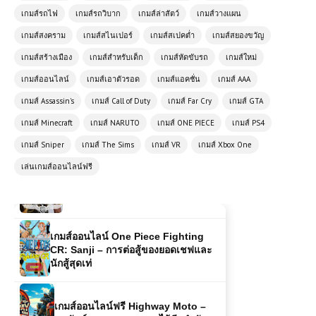
เกมส์รถไฟ
เกมส์รถวิบาก
เกมส์ล่าสัตว์
เกมส์วางแผน
เกมส์ออนไลน์ฟรี Supercars Drift
เกมส์สงคราม
เกมส์สไนเปอร์
เกมส์สเปคต่ำ
เกมส์สยองขวัญ
สัมผัสความมันส์แห่งการดริฟต์รถซูเปอร์
เกมส์สร้างเมือง
คาร์
เกมส์สำหรับเด็ก
เกมส์หัดขับรถ
เกมส์ใหม่
เกมส์ออนไลน์
เกมส์เอาตัวรอด
เกมส์แอคชั่น
เกมส์ AAA
เกมส์ออนไลน์ฟรี Flash Bash – เกม
เกมส์ Assassin's
เกมส์ Call of Duty
เกมส์ Far Cry
เกมส์ GTA
ต่อสู้สไตล์สตรีทสุดมันส์
เกมส์ Minecraft
เกมส์ NARUTO
เกมส์ ONE PIECE
เกมส์ PS4
เกมส์ Sniper
เกมส์ The Sims
เกมส์ VR
เกมส์ Xbox One
โหลดเกมส์ (PC) Sniper Elite ภาค 3
เล่นเกมส์ออนไลน์ฟรี
Free Download
เกมส์ออนไลน์ One Piece Fighting
CR: Sanji – การต่อสู้ของยอดเชฟและ
นักสู้สุดเท่
เกมส์ออนไลน์ฟรี Highway Moto –
สุดมันส์บนทางหลวงแบบไร้ขีดจำกัด