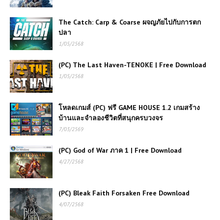
The Catch: Carp & Coarse ผจญภัยไปกับการตก
(PC) MONSTER HUNTER RISE
ปลา
Sunbreak | Free Download
1/05/2568
เกมส์ออนไลน์ 🚀 Futuristic Racer
(PC) The Last Haven-TENOKE | Free Download
เกมแข่งรถแห่งอนาคตที่เต็มไปด้วย
1/05/2568
ความเร็ว
โหลดเกมส์ (PC) ฟรี GAME HOUSE 1.2 เกมสร้าง
เกมส์ออนไลน์ Monster Truck Race
Arena สุดยอดประสบการณ์ความมันส์
บ้านและจำลองชีวิตที่สนุกครบวงจร
ระดับมืออาชีพ
7/03/2569
(PC) God of War ภาค 1 | Free Download
เกมส์ออนไลน์ Stickman Destruction
4/27/2568
– เกมต่อสู้สุดมันส์สำหรับแฟนแอ็คชั่น
(PC) Bleak Faith Forsaken Free Download
เล่นเกมส์ออนไลน์ฟรี Escape Car การ
4/07/2568
ผจญภัยท่องเที่ยวแบบใหม่ที่ไม่เหมือน
ใคร