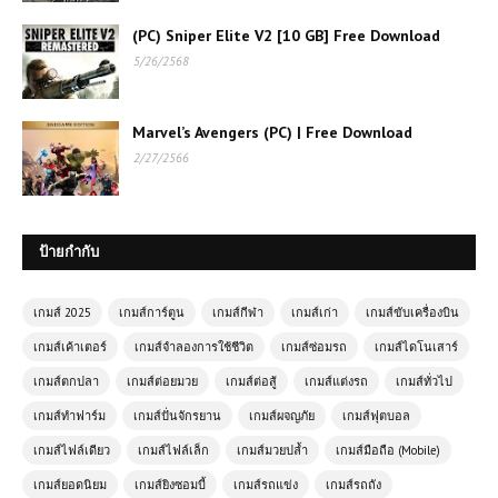
(PC) Sniper Elite V2 [10 GB] Free Download
โหลดเกมส์ (PC) Call of Duty WW
5/26/2568
ภาค 2 | 46 GB
Marvel’s Avengers (PC) | Free Download
โหลดเกมส์ PUBG Mobile เอาชีวิต
2/27/2566
รอดสุดระทึกกลางสมรภูมิแห่งความ
มันส์
ป้ายกำกับ
เกมส์ออนไลน์ Anime Fighters CR
Sasuke – สุดยอดนักสู้จากโลกอนิเมะ
เกมส์ 2025
เกมส์การ์ตูน
เกมส์กีฬา
เกมส์เก่า
เกมส์ขับเครื่องบิน
เกมส์เค้าเตอร์
เกมส์จำลองการใช้ชีวิต
เกมส์ซ่อมรถ
เกมส์ไดโนเสาร์
เกมส์ออนไลน์ Dockyard Tank
Parking รถถังน่าเล่นสุดมันส์
เกมส์ตกปลา
เกมส์ต่อยมวย
เกมส์ต่อสู้
เกมส์แต่งรถ
เกมส์ทั่วไป
เกมส์ทำฟาร์ม
เกมส์ปั่นจักรยาน
เกมส์ผจญภัย
เกมส์ฟุตบอล
โหลดเกมส์ (PC) Monster Truck
เกมส์ไฟล์เดียว
เกมส์ไฟล์เล็ก
เกมส์มวยปล้ำ
เกมส์มือถือ (Mobile)
Booster เกมรถบิ๊กฟุตพลังระเบิด ซิ่งแรง
เกมส์ยอดนิยม
เกมส์ยิงซอมบี้
เกมส์รถแข่ง
เกมส์รถถัง
สะใจบนทุกสนามสุดโหด