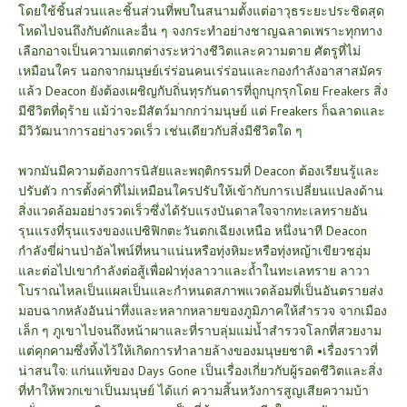
โดยใช้ชิ้นส่วนและชิ้นส่วนที่พบในสนามตั้งแต่อาวุธระยะประชิดสุด
โหดไปจนถึงกับดักและอื่น ๆ จงกระทำอย่างชาญฉลาดเพราะทุกทาง
เลือกอาจเป็นความแตกต่างระหว่างชีวิตและความตาย ศัตรูที่ไม่
เหมือนใคร นอกจากมนุษย์เร่ร่อนคนเร่ร่อนและกองกำลังอาสาสมัคร
แล้ว Deacon ยังต้องเผชิญกับถิ่นทุรกันดารที่ถูกบุกรุกโดย Freakers สิ่ง
มีชีวิตที่ดุร้าย แม้ว่าจะมีสัตว์มากกว่ามนุษย์ แต่ Freakers ก็ฉลาดและ
มีวิวัฒนาการอย่างรวดเร็ว เช่นเดียวกับสิ่งมีชีวิตใด ๆ
พวกมันมีความต้องการนิสัยและพฤติกรรมที่ Deacon ต้องเรียนรู้และ
ปรับตัว การตั้งค่าที่ไม่เหมือนใครปรับให้เข้ากับการเปลี่ยนแปลงด้าน
สิ่งแวดล้อมอย่างรวดเร็วซึ่งได้รับแรงบันดาลใจจากทะเลทรายอัน
รุนแรงที่รุนแรงของแปซิฟิกตะวันตกเฉียงเหนือ หนึ่งนาที Deacon
กำลังขี่ผ่านป่าอัลไพน์ที่หนาแน่นหรือทุ่งหิมะหรือทุ่งหญ้าเขียวชอุ่ม
และต่อไปเขากำลังต่อสู้เพื่อฝ่าทุ่งลาวาและถ้ำในทะเลทราย ลาวา
โบราณไหลเป็นแผลเป็นและกำหนดสภาพแวดล้อมที่เป็นอันตรายส่ง
มอบฉากหลังอันน่าทึ่งและหลากหลายของภูมิภาคให้สำรวจ จากเมือง
เล็ก ๆ ภูเขาไปจนถึงหน้าผาและที่ราบลุ่มแม่น้ำสำรวจโลกที่สวยงาม
แต่คุกคามซึ่งทิ้งไว้ให้เกิดการทำลายล้างของมนุษยชาติ •เรื่องราวที่
น่าสนใจ: แก่นแท้ของ Days Gone เป็นเรื่องเกี่ยวกับผู้รอดชีวิตและสิ่ง
ที่ทำให้พวกเขาเป็นมนุษย์ ได้แก่ ความสิ้นหวังการสูญเสียความบ้า