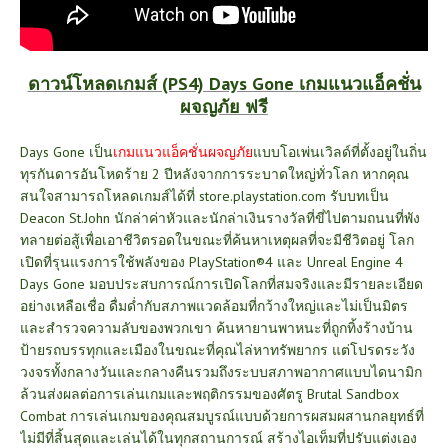
ดาวน์
โหลดเกมส์ (PS4) Days Gone เกมแนวแอ็คชั่น
ผจญภัย ฟรี
Days Gone เป็น
เกมแนวแอ็คชั่นผจญภัย
แบบโอเพ่นเวิลด์ที่ตั้งอยู่ในถิ่น
ทุรกันดารอันโหดร้าย 2 ปีหลังจากการระบาดใหญ่ทั่วโลก หากคุณ
สนใจสามารถโหลดเกมส์ได้ที่
store.playstation.com
รับบทเป็น
Deacon St.John นักล่าค่าหัวและนักล่าเงินรางวัลที่ขี่ไปตามถนนที่พัง
ทลายต่อสู้เพื่อเอาชีวิตรอดในขณะที่ค้นหาเหตุผลที่จะมีชีวิตอยู่ โลก
เปิดที่รุนแรงการใช้พลังของ PlayStation®4 และ Unreal Engine 4
Days Gone มอบประสบการณ์การเปิดโลกที่สมจริงและมีรายละเอียด
อย่างเหลือเชื่อ ดื่มด่ำกับสภาพแวดล้อมที่กว้างใหญ่และไม่เป็นมิตร
และสำรวจความลับของพวกเขา ค้นหายานพาหนะที่ถูกทิ้งร้างบ้าน
ป้ายรถบรรทุกและเมืองในขณะที่คุณไล่หาทรัพยากร แต่โปรดระวัง
วงจรทั้งกลางวันและกลางคืนรวมถึงระบบสภาพอากาศแบบไดนามิก
ล้วนส่งผลต่อการเล่นเกมและพฤติกรรมของศัตรู Brutal Sandbox
Combat การเล่นเกมของคุณสมบูรณ์แบบด้วยการผสมผสานกลยุทธ์ที่
ไม่มีที่สิ้นสุดและเล่นได้ในทุกสถานการณ์ สร้างไอเท็มที่ปรับแต่งเอง