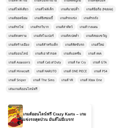
เกมส์ทำฟาร์ม
เกมส์ปั่นจักรยาน
เกมส์ผจญภัย
เกมส์ฟุตบอล
เกมส์ไฟล์เดียว
เกมส์ไฟล์เล็ก
เกมส์มวยปล้ำ
เกมส์มือถือ (Mobile)
เกมส์ยอดนิยม
เกมส์ยิงซอมบี้
เกมส์รถแข่ง
เกมส์รถถัง
เกมส์รถไฟ
เกมส์รถวิบาก
เกมส์ล่าสัตว์
เกมส์วางแผน
เกมส์ออนไลน์ฟรี Dragon Ball: Fierce
เกมส์สงคราม
เกมส์สไนเปอร์
เกมส์สเปคต่ำ
เกมส์สยองขวัญ
Fighting 5 – ศึกดราก้อนบอลภาคต่อสุด
มันส์
เกมส์สร้างเมือง
เกมส์สำหรับเด็ก
เกมส์หัดขับรถ
เกมส์ใหม่
เกมส์ออนไลน์
เกมส์เอาตัวรอด
เกมส์แอคชั่น
เกมส์ AAA
เล่นเกมส์ออนไลน์ฟรี Taxi Simulator
เกมส์ Assassin's
เกมส์ Call of Duty
เกมส์ Far Cry
เกมส์ GTA
สุดยอดเกมจำลองการขับแท็กซี่ที่คุณไม่
ควรพลาด
เกมส์ Minecraft
เกมส์ NARUTO
เกมส์ ONE PIECE
เกมส์ PS4
เกมส์ Sniper
เกมส์ The Sims
เกมส์ VR
เกมส์ Xbox One
เกมออนไลน์ฟรี ArmedForces.io เกม
เล่นเกมส์ออนไลน์ฟรี
ยิงออนไลน์สุดมันส์แบบเรียลไทม์
เกมส์ออนไลน์ฟรี Crazy Karts – เกม
แข่งรถสุดป่วน มันส์ไม่มีเบรก!