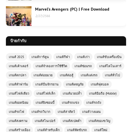
Marvel’s Avengers (PC) | Free Download
2/27/2566
ป้ายกำกับ
เกมส์ 2025
เกมส์การ์ตูน
เกมส์กีฬา
เกมส์เก่า
เกมส์ขับเครื่องบิน
เกมส์เค้าเตอร์
เกมส์จำลองการใช้ชีวิต
เกมส์ซ่อมรถ
เกมส์ไดโนเสาร์
เกมส์ตกปลา
เกมส์ต่อยมวย
เกมส์ต่อสู้
เกมส์แต่งรถ
เกมส์ทั่วไป
เกมส์ทำฟาร์ม
เกมส์ปั่นจักรยาน
เกมส์ผจญภัย
เกมส์ฟุตบอล
เกมส์ไฟล์เดียว
เกมส์ไฟล์เล็ก
เกมส์มวยปล้ำ
เกมส์มือถือ (Mobile)
เกมส์ยอดนิยม
เกมส์ยิงซอมบี้
เกมส์รถแข่ง
เกมส์รถถัง
เกมส์รถไฟ
เกมส์รถวิบาก
เกมส์ล่าสัตว์
เกมส์วางแผน
เกมส์สงคราม
เกมส์สไนเปอร์
เกมส์สเปคต่ำ
เกมส์สยองขวัญ
(PC) MONSTER HUNTER RISE
Sunbreak | Free Download
เกมส์สร้างเมือง
เกมส์สำหรับเด็ก
เกมส์หัดขับรถ
เกมส์ใหม่