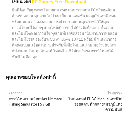
เขียนโดย
PC Games Free Download
ยินดีต้อนรับสู่ www.โหลดเกม.com แหล่งรวมเกม PC ฟรียอดนิยม
สำหรับคอเกมทุกสาย ไม่ว่าจะเป็นเกมแอคชั่น ผจญภัย เอาตัวรอด
หรือเกมแนวจำลองสถานการณ์ เรารวมเกมคุณภาพไว้ให้คุณ
ดาวน์โหลดได้ง่ายๆ แบบไฟล์เดียวจบ ไม่ต้องติดตั้งหลายขั้นตอน
และไม่มีโฆษณากวนใจ ทุกเกมที่เราคัดสรรมานั้นผ่านการทดสอบ
และไม่มีไวรัส รองรับระบบ Windows 10 / 11 พร้อมคำแนะนำการ
ติดตั้งแบบละเอียด เหมาะสำหรับทั้งมือใหม่และเกมเมอร์ระดับเทพ
อัปเดตเกมใหม่ทุกสัปดาห์ โหลดไว เซิร์ฟเวอร์แรง ดาวน์โหลดได้
ทันที ไม่มีสะดุด!
คุณอาจชอบโพสต์เหล่านี้
เก่ากว่า
ใหม่กว่า
ดาวน์โหลดเกมส์ตกปลา Ultimate
โหลดเกมส์ PUBG Mobile เอาชีวิต
Fishing Simulator | 6.7 GB
รอดสุดระทึกกลางสมรภูมิแห่ง
ความมันส์