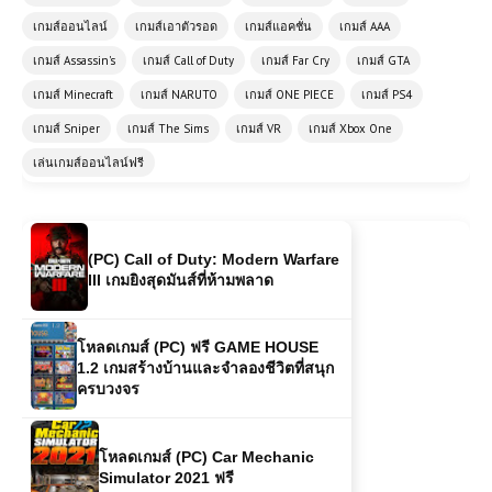
เกมส์ออนไลน์
เกมส์เอาตัวรอด
เกมส์แอคชั่น
เกมส์ AAA
โหลดเกมส์ (PC) Naruto Shippuden
เกมส์ Assassin's
เกมส์ Call of Duty
เกมส์ Far Cry
เกมส์ GTA
ภาค 4 Free Download
เกมส์ Minecraft
เกมส์ NARUTO
เกมส์ ONE PIECE
เกมส์ PS4
เกมส์ Sniper
เกมส์ The Sims
เกมส์ VR
เกมส์ Xbox One
โหลดเกมส์ (PC) Total War:
เล่นเกมส์ออนไลน์ฟรี
WARHAMMER เกมส์สงครามยกทัพตี
เมือง | 38.4 GB
(PC) Call of Duty: Modern Warfare
III เกมยิงสุดมันส์ที่ห้ามพลาด
โหลดเกมส์ (PC) ฟรี GAME HOUSE
1.2 เกมสร้างบ้านและจำลองชีวิตที่สนุก
ครบวงจร
โหลดเกมส์ (PC) Car Mechanic
Simulator 2021 ฟรี