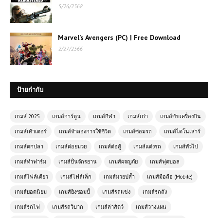
⚔️ Stickman Kombat 2D เกมต่อสู้สุด
5/26/2568
มันส์ เล่นฟรี เล่นฟรีบนเว็บ โหลดเร็ว
เล่นสนุกทุกเวลา
Marvel’s Avengers (PC) | Free Download
เกมส์ออนไลน์ฟรี Crazy Drifter เกม
2/27/2566
แข่งรถดริฟท์สุดมันส์ที่สายซิ่งต้องลอง
🔥
ป้ายกำกับ
เล่นเกมส์ออนไลน์ฟรี Zombie
Road เกมซอมบี้
เกมส์ 2025
เกมส์การ์ตูน
เกมส์กีฬา
เกมส์เก่า
เกมส์ขับเครื่องบิน
เกมออนไลน์ฟรี Highway Racer Pro –
เกมส์เค้าเตอร์
เกมส์จำลองการใช้ชีวิต
เกมส์ซ่อมรถ
เกมส์ไดโนเสาร์
เกมแข่งรถความเร็วสูงที่คุณไม่ควร
เกมส์ตกปลา
เกมส์ต่อยมวย
เกมส์ต่อสู้
เกมส์แต่งรถ
เกมส์ทั่วไป
พลาด
เกมส์ทำฟาร์ม
เกมส์ปั่นจักรยาน
เกมส์ผจญภัย
เกมส์ฟุตบอล
เกมส์ไฟล์เดียว
เกมส์ไฟล์เล็ก
เกมส์มวยปล้ำ
เกมส์มือถือ (Mobile)
เกมออนไลน์ฟรี ArmedForces.io เกม
ยิงออนไลน์สุดมันส์แบบเรียลไทม์
เกมส์ยอดนิยม
เกมส์ยิงซอมบี้
เกมส์รถแข่ง
เกมส์รถถัง
เกมส์รถไฟ
เกมส์รถวิบาก
เกมส์ล่าสัตว์
เกมส์วางแผน