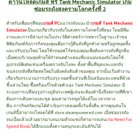
ดาวน์โหลดเกมส์ ฟรี Tank Mechanic Simulator เกม
ซ่อมรถถังสงครามโลกครั้งที่ 2
สำหรับเพื่อนๆที่ชอบ
เกมส์ PC
แนวรถถังแนะนำ
เกมส์ Tank Mechanic
Simulator
เป็นเกมเกี่ยวกับรถถังในสงครามโลกครั้งที่สอง โดยมีทีม
งานและการมีส่วนร่วมในประวัติศาสตร์การทหาร
ในฐานะเจ้าขอ
พิพิธภัณฑ์ถังภารกิจของคุณคือการกู้คืนถังที่ถูกทำลายหรือถูกทอดทิ้ง
และปรับปรุงใหม่ โดย
ใช้รถออฟโร้ดของคุณเพื่อค้นหารถถังที่ถูกลืม
เมื่อพบบริเวณสุดท้ายให้กำหนดตำแหน่งที่แน่นอนของถังโดยใช้
อุปกรณ์พิเศษเช่นเครื่องตรวจจับโลหะ ตั้งค่าพื้นที่ขุดและแยกถัง
ขนส่งรถถังที่สกัดสดใหม่ไปยังคลังสินค้าของคุณ จากนั้นเริ่มทำงาน
เกี่ยวกับกระบวนการปรับปรุง ถอดชิ้นส่วนที่เป็นสนิมและแทนที่ด้วย
ชิ้นส่วนใหม่ ซื้อหรือแก้ไขด้วยตัวเอง
Tank Mechanic Simulator มี
ระบบการเปลี่ยนรูปร่างภูมิประเทศผู้เล่นจะต้องคำนึงถึงสถานที่ที่เขา
ต้องการเดินทางและขุด
คุณสามารถขุดได้แม้ในเวลากลาง
คืน
ภารกิจสกัดเกมได้ดำเนินการตลอดทั้งวันทั้งคืน หากคุณสนใจ
เกมส์นี้สามารถโหลดได้ที่
store.steampowered.com
เมื่อซ่อมรถถัง
จนเบื่อแล้วแล้วอยากมาเล่นเกมส์รถแข่งก็สามารถเล่น
เกม Need For
Speed Rivals
ได้อีกแบบทั้งความสนุกและมันส์กันได้