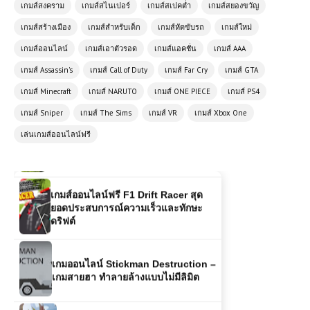
เกมส์สงคราม
เกมส์สไนเปอร์
เกมส์สเปคต่ำ
เกมส์สยองขวัญ
เกมส์ออนไลน์ฟรี Dark Ninja Hanjo
การผจญภัยของนินจามืดสุดลึกลับ
เกมส์สร้างเมือง
เกมส์สำหรับเด็ก
เกมส์หัดขับรถ
เกมส์ใหม่
เกมส์ออนไลน์
เกมส์เอาตัวรอด
เกมส์แอคชั่น
เกมส์ AAA
เกมส์ออนไลน์ฟรี Highway Moto –
เกมส์ Assassin's
เกมส์ Call of Duty
เกมส์ Far Cry
เกมส์ GTA
สุดมันส์บนทางหลวงแบบไร้ขีดจำกัด
เกมส์ Minecraft
เกมส์ NARUTO
เกมส์ ONE PIECE
เกมส์ PS4
เกมส์ Sniper
เกมส์ The Sims
เกมส์ VR
เกมส์ Xbox One
เล่นเกมส์ออนไลน์ฟรี Tractor Farming
เล่นเกมส์ออนไลน์ฟรี
Simulator รีวิวเกม สายเกษตรขวัญใจ
คนเล่นมือถือและพีซี
เกมส์ออนไลน์ฟรี F1 Drift Racer สุด
ยอดประสบการณ์ความเร็วและทักษะ
ดริฟต์
เกมออนไลน์ Stickman Destruction –
เกมสายฮา ทำลายล้างแบบไม่มีลิมิต