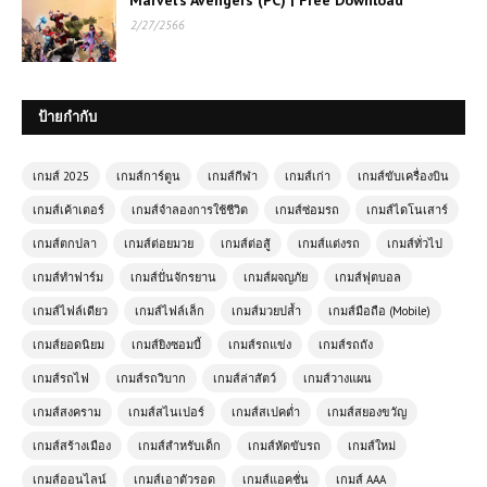
2/27/2566
ป้ายกำกับ
เกมส์ 2025
เกมส์การ์ตูน
เกมส์กีฬา
เกมส์เก่า
เกมส์ขับเครื่องบิน
เกมส์เค้าเตอร์
เกมส์จำลองการใช้ชีวิต
เกมส์ซ่อมรถ
เกมส์ไดโนเสาร์
เกมส์ตกปลา
เกมส์ต่อยมวย
เกมส์ต่อสู้
เกมส์แต่งรถ
เกมส์ทั่วไป
เกมส์ทำฟาร์ม
เกมส์ปั่นจักรยาน
เกมส์ผจญภัย
เกมส์ฟุตบอล
เกมส์ไฟล์เดียว
เกมส์ไฟล์เล็ก
เกมส์มวยปล้ำ
เกมส์มือถือ (Mobile)
เกมส์ยอดนิยม
เกมส์ยิงซอมบี้
เกมส์รถแข่ง
เกมส์รถถัง
เกมส์รถไฟ
เกมส์รถวิบาก
เกมส์ล่าสัตว์
เกมส์วางแผน
เกมส์สงคราม
เกมส์สไนเปอร์
เกมส์สเปคต่ำ
เกมส์สยองขวัญ
เกมส์ออนไลน์ฟรี FNF Funk 3D เกม
จังหวะสุดมันส์ในมิติสามมิติ
เกมส์สร้างเมือง
เกมส์สำหรับเด็ก
เกมส์หัดขับรถ
เกมส์ใหม่
เกมส์ออนไลน์
เกมส์เอาตัวรอด
เกมส์แอคชั่น
เกมส์ AAA