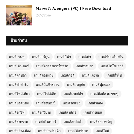
Marvel’s Avengers (PC) | Free Download
2/27/2566
ป้ายกำกับ
เกมส์ 2025
เกมส์การ์ตูน
เกมส์กีฬา
เกมส์เก่า
เกมส์ขับเครื่องบิน
เกมส์เค้าเตอร์
เกมส์จำลองการใช้ชีวิต
เกมส์ซ่อมรถ
เกมส์ไดโนเสาร์
เกมส์ตกปลา
เกมส์ต่อยมวย
เกมส์ต่อสู้
เกมส์แต่งรถ
เกมส์ทั่วไป
เกมส์ทำฟาร์ม
เกมส์ปั่นจักรยาน
เกมส์ผจญภัย
เกมส์ฟุตบอล
เกมส์ไฟล์เดียว
เกมส์ไฟล์เล็ก
เกมส์มวยปล้ำ
เกมส์มือถือ (Mobile)
เกมส์ออนไลน์ Blocky Parkour Ninja
เกมส์ยอดนิยม
เกมส์ยิงซอมบี้
เกมส์รถแข่ง
เกมส์รถถัง
ผจญภัยสุดมันส์ในโลกบล็อก
เกมส์รถไฟ
เกมส์รถวิบาก
เกมส์ล่าสัตว์
เกมส์วางแผน
เกมส์สงคราม
เกมส์สไนเปอร์
เกมส์สเปคต่ำ
เกมส์สยองขวัญ
เกมออนไลน์ฟรี Soccer Random แนว
ฟุตบอลสุดฮาที่ผสมผสานความบันเทิง
เกมส์สร้างเมือง
เกมส์สำหรับเด็ก
เกมส์หัดขับรถ
เกมส์ใหม่