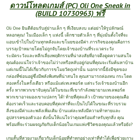
ดาวน์โหลดเกมส์ (PC) Oli One Sneak in
(BUILD 10730963) ฟรี
Oli One ยินดีต้อนรับสู่ย่านเล็ก ๆ ที่เงียบสงบ แต่อย่าให้รูปลักษณ์
หลอกคุณ! ในเมืองเล็ก ๆ แห่งนี้ เด็กชายตัวเล็ก ๆ ที่มุ่งมั่นตั้งใจที่จะ
แอบเข้าไปในบ้านทุกหลังและขโมยของมีค่า ภารกิจของคุณคือการ
บรรลุเป้าหมายโดยไม่ถูกจับโดยเจ้าของบ้านที่ระแวดระวัง
ระมัดระวังและหลีกเลี่ยงพฤติกรรมที่น่าสงสัยที่อาจดึงดูดความสนใจ
คุณต้องแน่ใจว่าเจ้าของไม่ว่างหรือหลับอยู่ก่อนที่คุณจะเริ่มค้นหาบ้าน
แต่เกมนี้ไม่ได้เกี่ยวกับการขโมยวัตถุเท่านั้น นอกจากนี้ยังมีชุดของ
กล่องที่ซ่อนอยู่ซึ่งมีพลังพิเศษที่น่าสนใจ คุณสามารถล่องหน กระโดด
สองครั้งในครั้งเดียว หรือแม้แต่เทเลพอร์ต แต่ระวังเจ้าของบ้านอีก
ครั้ง หากพวกเขาจับคุณได้ในขณะที่เขากำลังพยายามเทเลพอร์ต
พวกเขาอาจมองเขาแปลกๆ ได้! ท้ายที่สุดแล้ว เป้าหมายของคุณคือ
ต้องรวดเร็วและรอบคอบที่สุดเท่าที่จะเป็นไปได้ในขณะที่รวบรวม
สิ่งของมีค่าและพลังเพิ่มเติม บ้านแต่ละหลังมีความท้าทายและ
อุปสรรคของตัวเอง ดังนั้นให้แน่ใจว่าคุณพร้อมสำหรับทุกสิ่ง คุณ
พร้อมที่จะร่วมผจญภัยกับเด็กน้อยในเกมแห่งชีวิตของคุณแล้วหรือยัง?
เกมสั้นที่สวยงามเกี่ยวกับเด็กน้อยที่ทำทุกอย่างเท่าที่ทำได้เพื่อช่วยเกาะ