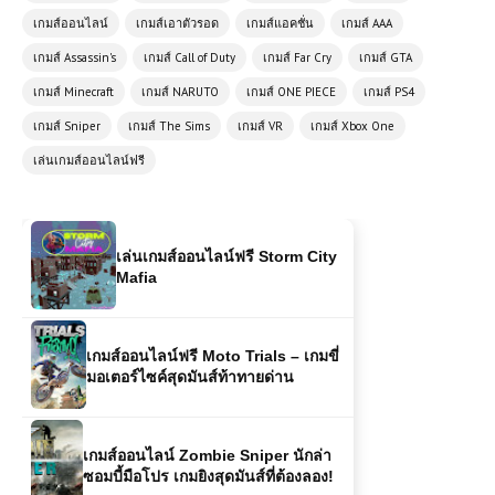
เกมส์ออนไลน์
เกมส์เอาตัวรอด
เกมส์แอคชั่น
เกมส์ AAA
เกมออนไลน์ฟรี Highway Racer Pro –
เกมส์ Assassin's
เกมส์ Call of Duty
เกมส์ Far Cry
เกมส์ GTA
เกมแข่งรถความเร็วสูงที่คุณไม่ควร
เกมส์ Minecraft
เกมส์ NARUTO
เกมส์ ONE PIECE
เกมส์ PS4
พลาด
เกมส์ Sniper
เกมส์ The Sims
เกมส์ VR
เกมส์ Xbox One
เล่นเกมส์ออนไลน์ฟรี
เล่นเกมส์ออนไลน์ฟรี Storm City
Mafia
เกมส์ออนไลน์ฟรี Moto Trials – เกมขี่
มอเตอร์ไซค์สุดมันส์ท้าทายด่าน
เกมส์ออนไลน์ Zombie Sniper นักล่า
ซอมบี้มือโปร เกมยิงสุดมันส์ที่ต้องลอง!
เกมส์ออนไลน์ฟรี Highway Moto –
สุดมันส์บนทางหลวงแบบไร้ขีดจำกัด