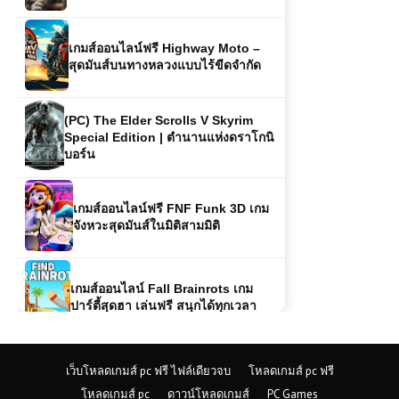
(PC) The Elder Scrolls V Skyrim
Special Edition | ตำนานแห่งดราโกนิ
บอร์น
เกมส์ออนไลน์ฟรี FNF Funk 3D เกม
จังหวะสุดมันส์ในมิติสามมิติ
เกมส์ออนไลน์ Fall Brainrots เกม
ปาร์ตี้สุดฮา เล่นฟรี สนุกได้ทุกเวลา
เกมออนไลน์ฟรี Highway Racer Pro
เกมแข่งรถความเร็วสูงที่สายซิ่งต้องลอง
เว็บโหลดเกมส์ pc ฟรี ไฟล์เดียวจบ
โหลดเกมส์ pc ฟรี
เกมออนไลน์ One Piece vs CR: Zoro
– การต่อสู้ของตำนานและเกมสุดมันส์
โหลดเกมส์ pc
ดาวน์โหลดเกมส์
PC Games