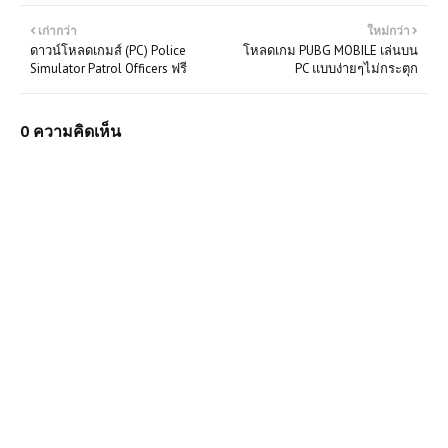
เก่ากว่า
ใหม่กว่า
ดาวน์โหลดเกมส์ (PC) Police
โหลดเกม PUBG MOBILE เล่นบน
Simulator Patrol Officers ฟรี
PC แบบง่ายๆไม่กระตุก
0 ความคิดเห็น