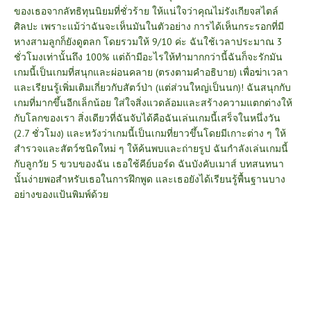
ของเธอจากลัทธิทุนนิยมที่ชั่วร้าย ให้แน่ใจว่าคุณไม่รังเกียจสไตล์
ศิลปะ เพราะแม้ว่าฉันจะเห็นมันในตัวอย่าง การได้เห็นกระรอกที่มี
หางสามลูกก็ยังดูตลก โดยรวมให้ 9/10 ค่ะ ฉันใช้เวลาประมาณ 3
ชั่วโมงเท่านั้นถึง 100% แต่ถ้ามีอะไรให้ทำมากกว่านี้ฉันก็จะรักมัน
เกมนี้เป็นเกมที่สนุกและผ่อนคลาย (ตรงตามคำอธิบาย) เพื่อฆ่าเวลา
และเรียนรู้เพิ่มเติมเกี่ยวกับสัตว์ป่า (แต่ส่วนใหญ่เป็นนก)! ฉันสนุกกับ
เกมที่มากขึ้นอีกเล็กน้อย ใส่ใจสิ่งแวดล้อมและสร้างความแตกต่างให้
กับโลกของเรา สิ่งเดียวที่ฉันจับได้คือฉันเล่นเกมนี้เสร็จในหนึ่งวัน
(2.7 ชั่วโมง) และหวังว่าเกมนี้เป็นเกมที่ยาวขึ้นโดยมีเกาะต่าง ๆ ให้
สำรวจและสัตว์ชนิดใหม่ ๆ ให้ค้นพบและถ่ายรูป ฉันกำลังเล่นเกมนี้
กับลูกวัย 5 ขวบของฉัน เธอใช้คีย์บอร์ด ฉันบังคับเมาส์ บทสนทนา
นั้นง่ายพอสำหรับเธอในการฝึกพูด และเธอยังได้เรียนรู้พื้นฐานบาง
อย่างของแป้นพิมพ์ด้วย