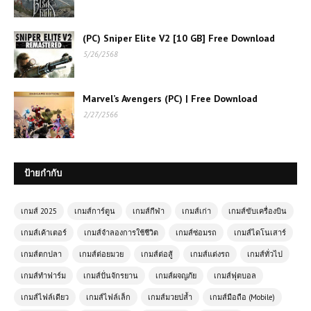
เกมออนไลน์ฟรี Yuyu Hakusho Wars
– ศึกพลังวิญญาณในตำนานการ์ตูนสุด
มันส์
(PC) Sniper Elite V2 [10 GB] Free Download
5/26/2568
เกมส์ออนไลน์ฟรี
Crazy Drifter เกมแข่ง
รถดริฟท์สุดมันส์ที่สาย
Marvel’s Avengers (PC) | Free Download
ซิ่งต้องลอง🔥
2/27/2566
เกมส์ออนไลน์ Archer Hero – ฮีโร่นัก
ธนูพิชิตศัตรูด้วยปลายนิ้ว
ป้ายกำกับ
(PC) MONSTER HUNTER RISE
เกมส์ 2025
เกมส์การ์ตูน
เกมส์กีฬา
เกมส์เก่า
เกมส์ขับเครื่องบิน
Sunbreak | Free Download
เกมส์เค้าเตอร์
เกมส์จำลองการใช้ชีวิต
เกมส์ซ่อมรถ
เกมส์ไดโนเสาร์
เกมส์ตกปลา
เกมส์ต่อยมวย
เกมส์ต่อสู้
เกมส์แต่งรถ
เกมส์ทั่วไป
เกมออนไลน์ฟรี Rome Simulator
เกมส์ทำฟาร์ม
เกมส์ปั่นจักรยาน
เกมส์ผจญภัย
เกมส์ฟุตบอล
สัมผัสชีวิตในจักรวรรดิโรมัน
เกมส์ไฟล์เดียว
เกมส์ไฟล์เล็ก
เกมส์มวยปล้ำ
เกมส์มือถือ (Mobile)