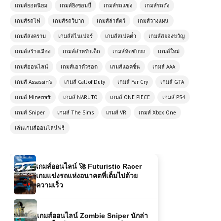
เกมส์ยอดนิยม
เกมส์ยิงซอมบี้
เกมส์รถแข่ง
เกมส์รถถัง
เกมส์ออนไลน์เล่นฟรี Monster Truck
City Parking: เกมขับรถบิ๊กฟุตสุดมันส์
เกมส์รถไฟ
เกมส์รถวิบาก
เกมส์ล่าสัตว์
เกมส์วางแผน
ในเมือง
เกมส์สงคราม
เกมส์สไนเปอร์
เกมส์สเปคต่ำ
เกมส์สยองขวัญ
เกมส์สร้างเมือง
เกมส์สำหรับเด็ก
เกมส์หัดขับรถ
เกมส์ใหม่
เกมส์ออนไลน์ฟรี Monster Truck
Mountain Climb ความท้าทายแห่ง
เกมส์ออนไลน์
เกมส์เอาตัวรอด
เกมส์แอคชั่น
เกมส์ AAA
ขุนเขา
เกมส์ Assassin's
เกมส์ Call of Duty
เกมส์ Far Cry
เกมส์ GTA
เกมส์ Minecraft
เกมส์ NARUTO
เกมส์ ONE PIECE
เกมส์ PS4
โหลดเกมส์ (PC) Call of Duty WW
ภาค 2 | 46 GB
เกมส์ Sniper
เกมส์ The Sims
เกมส์ VR
เกมส์ Xbox One
เล่นเกมส์ออนไลน์ฟรี
เกมส์ออนไลน์ 🚀 Futuristic Racer
เกมแข่งรถแห่งอนาคตที่เต็มไปด้วย
ความเร็ว
เกมส์ออนไลน์ Zombie Sniper นักล่า
ซอมบี้มือโปร เกมยิงสุดมันส์ที่ต้องลอง!