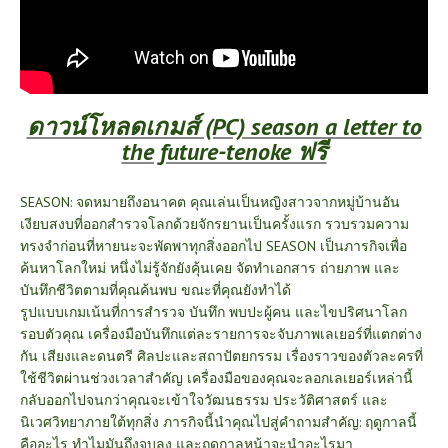
ดาวน์โหลดเกมส์ (PC) season a letter to
the future-tenoke ฟรี
SEASON: จดหมายถึงอนาคต คุณเล่นเป็นหญิงสาวจากหมู่บ้านอัน
เงียบสงบที่ออกสำรวจโลกด้วยจักรยานเป็นครั้งแรก รวบรวมความ
ทรงจำก่อนที่หายนะจะพัดพาทุกสิ่งออกไป SEASON เป็นภารกิจเพื่อ
ค้นหาโลกใหม่ หนึ่งไม่รู้จักยังคุ้นเคย จัดทำเอกสาร ถ่ายภาพ และ
บันทึกชีวิตตามที่คุณค้นพบ ขณะที่คุณยังทำได้
รูปแบบเกมเน้นที่การสำรวจ บันทึก พบปะผู้คน และไขปริศนาโลก
รอบตัวคุณ เครื่องมือบันทึกแต่ละรายการจะจับภาพเลเยอร์ที่แตกต่าง
กัน เสียงและดนตรี ศิลปะและสถาปัตยกรรม เรื่องราวของตัวละครที่
ใช้ชีวิตผ่านช่วงเวลาสำคัญ เครื่องมือของคุณจะลอกเลเยอร์เหล่านี้
กลับออกไปจนกว่าคุณจะเข้าใจวัฒนธรรม ประวัติศาสตร์ และ
นิเวศวิทยาภายใต้ทุกสิ่ง ภารกิจนี้นำคุณไปสู่คำถามสำคัญ: ฤดูกาลนี้
คืออะไร ทำไมมันถึงจบลง และฤดูกาลหน้าจะนำอะไรมา