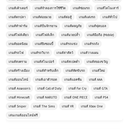
เกมส์เค้าเตอร์
เกมส์จำลองการใช้ชีวิต
เกมส์ซ่อมรถ
เกมส์ไดโนเสาร์
เกมส์ตกปลา
เกมส์ต่อยมวย
เกมส์ต่อสู้
เกมส์แต่งรถ
เกมส์ทั่วไป
เกมส์ทำฟาร์ม
เกมส์ปั่นจักรยาน
เกมส์ผจญภัย
เกมส์ฟุตบอล
เกมส์ไฟล์เดียว
เกมส์ไฟล์เล็ก
เกมส์มวยปล้ำ
เกมส์มือถือ (Mobile)
เกมส์ยอดนิยม
เกมส์ยิงซอมบี้
เกมส์รถแข่ง
เกมส์รถถัง
เกมส์รถไฟ
เกมส์รถวิบาก
เกมส์ล่าสัตว์
เกมส์วางแผน
เกมส์สงคราม
เกมส์สไนเปอร์
เกมส์สเปคต่ำ
เกมส์สยองขวัญ
เกมส์สร้างเมือง
เกมส์สำหรับเด็ก
เกมส์หัดขับรถ
เกมส์ใหม่
โหลดเกมส์ (PC) Grand Theft Auto
San Andreas | Free Download
เกมส์ออนไลน์
เกมส์เอาตัวรอด
เกมส์แอคชั่น
เกมส์ AAA
เกมส์ Assassin's
เกมส์ Call of Duty
เกมส์ Far Cry
เกมส์ GTA
เกมส์ Minecraft
เกมส์ NARUTO
เกมส์ ONE PIECE
เกมส์ PS4
(PC) MONSTER HUNTER RISE
Sunbreak | Free Download
เกมส์ Sniper
เกมส์ The Sims
เกมส์ VR
เกมส์ Xbox One
เล่นเกมส์ออนไลน์ฟรี
(PC) F1 2020 เกมแข่งรถฟอร์มูล่า