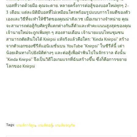
บอสที่วาดด้วยมือ คุณจะตาย. หลายครั้งการต่อสู้ของบอสใหม่ทุกๆ 2-
3 เดือน: แต่ละมิติมีบอสที่ไม่เหมือนใครพร้อมรูปแบบการโจมตีของตัว
เองและวิธีที่จะทำให้ชีวิตของคุณน่าสังเวช เมื่อเกมวางจำหน่าย คุณ
จะสามารถต่อสู้กับศัตรูที่แตกต่างกันสี่ตัวและทำคะแนนสูงสุดของคุณ
เจ้านายใหม่จะถูกเพิ่มทุก ๆ สองสามเดือน เจ้านายแบบไหนชุมชน
สามารถตัดสินใจได้ Knirpsi แท้จริงแล้วคือใคร: “Kinda Knirpsi” สร้าง
จากตัวเอกของซีรีส์แอนิเมชั่นบน YouTube “Knirpsi” ในซีรีส์นี้ เต่า
น้อยเดินทางไปยังมิติต่างๆ และต่อสู้เพื่อฝ่าฟันไปในจักรวาล ดังนั้น
“Kinda Knirpsi” จึงเป็นวิดีโอเกมแรกที่ฉันสร้างขึ้น ซึ่งก็คือการขยาย
โลกของ Knirpsi
Tags:
เกมส์การ์ตูน
เกมส์ต่อสู้
เกมส์ผจญภัย