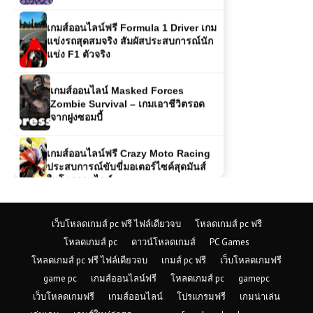
เกมส์ออนไลน์ฟรี Formula 1 Driver เกม
แข่งรถสุดสมจริง สัมผัสประสบการณ์นัก
แข่ง F1 ตัวจริง
เกมส์ออนไลน์ Masked Forces
Zombie Survival – เกมเอาชีวิตรอด
จากฝูงซอมบี้
เกมส์ออนไลน์ฟรี Crazy Moto Racing
ประสบการณ์ขับขี่มอเตอร์ไซค์สุดมันส์
ในโลกออนไลน์
เกมส์ออนไลน์ฟรี Martial Arts Fighter
เว็บโหลดเกมส์ pc ฟรี ไฟล์เดียวจบ
โหลดเกมส์ pc ฟรี
Duel – ศึกแห่งนักสู้ที่ไม่อาจละสายตา
โหลดเกมส์ pc
ดาวน์โหลดเกมส์
PC Games
โหลดเกมส์ pc ฟรี ไฟล์เดียวจบ
เกมส์ pc ฟรี
เว็บโหลดเกมฟรี
game pc
เกมส์ออนไลน์ฟรี
โหลดเกมส์ pc
gamepc
เล่นเกมส์ออนไลน์ฟรี Tractor Farming
Simulator รีวิวเกม สายเกษตรขวัญใจ
เว็บโหลดเกมฟรี
เกมส์ออนไลน์
โปรแกรมฟรี
เกมน่าเล่น
คนเล่นมือถือและพีซี