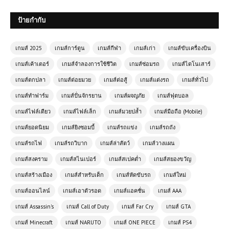
ป้ายกำกับ
เกมส์ 2025
เกมส์การ์ตูน
เกมส์กีฬา
เกมส์เก่า
เกมส์ขับเครื่องบิน
เกมส์เค้าเตอร์
เกมส์จำลองการใช้ชีวิต
เกมส์ซ่อมรถ
เกมส์ไดโนเสาร์
เกมส์ตกปลา
เกมส์ต่อยมวย
เกมส์ต่อสู้
เกมส์แต่งรถ
เกมส์ทั่วไป
เกมส์ทำฟาร์ม
เกมส์ปั่นจักรยาน
เกมส์ผจญภัย
เกมส์ฟุตบอล
เกมส์ไฟล์เดียว
เกมส์ไฟล์เล็ก
เกมส์มวยปล้ำ
เกมส์มือถือ (Mobile)
เกมส์ยอดนิยม
เกมส์ยิงซอมบี้
เกมส์รถแข่ง
เกมส์รถถัง
เกมส์รถไฟ
เกมส์รถวิบาก
เกมส์ล่าสัตว์
เกมส์วางแผน
เกมส์สงคราม
เกมส์สไนเปอร์
เกมส์สเปคต่ำ
เกมส์สยองขวัญ
เกมส์ออนไลน์ฟรี Army Combat
ศิลปะแห่งการรบของกองทัพ
เกมส์สร้างเมือง
เกมส์สำหรับเด็ก
เกมส์หัดขับรถ
เกมส์ใหม่
เกมส์ออนไลน์
เกมส์เอาตัวรอด
เกมส์แอคชั่น
เกมส์ AAA
เกมส์ออนไลน์ฟรี The Farmer ฮีโร่
เกมส์ Assassin's
เกมส์ Call of Duty
เกมส์ Far Cry
เกมส์ GTA
แห่งผืนดินที่ขับเคลื่อนโลก
เกมส์ Minecraft
เกมส์ NARUTO
เกมส์ ONE PIECE
เกมส์ PS4