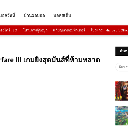
บอลวันนี้
บ้านผลบอล
บอลสเต็ป
งไดร์ .ISO
โปรแกรมกู้ข้อมูล
แก้ปัญหาคอมพิวเตอร์
โปรแกรม Microsoft Offi
ค้นห
fare III เกมยิงสุดมันส์ที่ห้ามพลาด