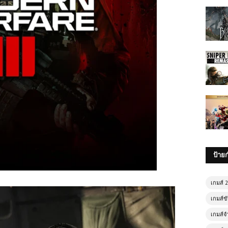
ป้าย
เกมส์ 
เกมส์ขั
เกมส์จ