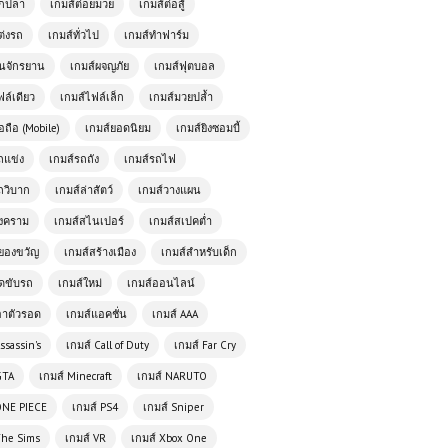
ตกปลา
เกมส์ต่อยมวย
เกมส์ต่อสู้
ต่งรถ
เกมส์ทั่วไป
เกมส์ทำฟาร์ม
ั่นจักรยาน
เกมส์ผจญภัย
เกมส์ฟุตบอล
ฟล์เดียว
เกมส์ไฟล์เล็ก
เกมส์มวยปล้ำ
อถือ (Mobile)
เกมส์ยอดนิยม
เกมส์ยิงซอมบี้
ถแข่ง
เกมส์รถถัง
เกมส์รถไฟ
ถวิบาก
เกมส์ล่าสัตว์
เกมส์วางแผน
เกมส์ออนไลน์ฟรี Escape Car เกม
สงคราม
เกมส์สไนเปอร์
เกมส์สเปคต่ำ
แข่งรถสุดมันส์แห่งความท้าทาย
ยองขวัญ
เกมส์สร้างเมือง
เกมส์สำหรับเด็ก
ัดขับรถ
เกมส์ใหม่
เกมส์ออนไลน์
เกมส์ออนไลน์ Motorbike Traffic
อาตัวรอด
เกมส์แอคชั่น
เกมส์ AAA
ความท้าทายบนท้องถนนที่ไม่เคยหยุด
นิ่ง
ssassin's
เกมส์ Call of Duty
เกมส์ Far Cry
GTA
เกมส์ Minecraft
เกมส์ NARUTO
เกมออนไลน์ฟรี Rome Simulator
ONE PIECE
เกมส์ PS4
เกมส์ Sniper
สัมผัสชีวิตในจักรวรรดิโรมัน
The Sims
เกมส์ VR
เกมส์ Xbox One