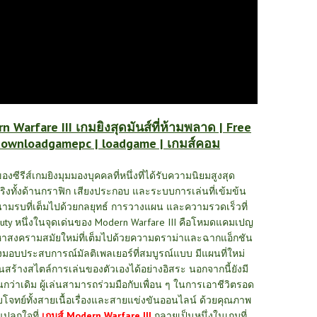
n Warfare III เกมยิงสุดมันส์ที่ห้ามพลาด | Free
downloadgamepc | loadgame | เกมส์คอม
งซีรีส์เกมยิงมุมมองบุคคลที่หนึ่งที่ได้รับความนิยมสูงสุด
งทั้งด้านกราฟิก เสียงประกอบ และระบบการเล่นที่เข้มข้น
นสนามรบที่เต็มไปด้วยกลยุทธ์ การวางแผน และความรวดเร็วที่
Duty
หนึ่งในจุดเด่นของ Modern Warfare III คือโหมดแคมเปญ
ื้อหาสงครามสมัยใหม่ที่เต็มไปด้วยความดราม่าและฉากแอ็กชัน
คงมอบประสบการณ์มัลติเพลเยอร์ที่สมบูรณ์แบบ มีแผนที่ใหม่
่นสร้างสไตล์การเล่นของตัวเองได้อย่างอิสระ
นอกจากนี้ยังมี
นกว่าเดิม ผู้เล่นสามารถร่วมมือกับเพื่อน ๆ ในการเอาชีวิตรอด
อบโจทย์ทั้งสายเนื้อเรื่องและสายแข่งขันออนไลน์
ด้วยคุณภาพ
าแปลกใจที่
เกมส์ Modern Warfare III
กลายเป็นหนึ่งในเกมที่