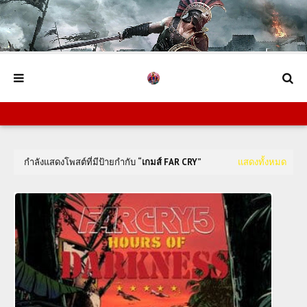
กำลังแสดงโพสต์ที่มีป้ายกำกับ
เกมส์ FAR CRY
แสดงทั้งหมด