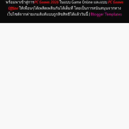
พร้อมพาเข้าสู่การ
PC Games 2026
ในแบบ Game Online และแบบ
PC Games
Offline
ให้เพื่อนๆได้เพลิดเพลินกันได้เต็มที่ โดยเป็นการสนันสนุนจากทาง
เว็บไซต์จากค่ายเกมส์แท้แบบถูกลิขสิทธิได้แล้ววันนี้ |
Blogger Templates