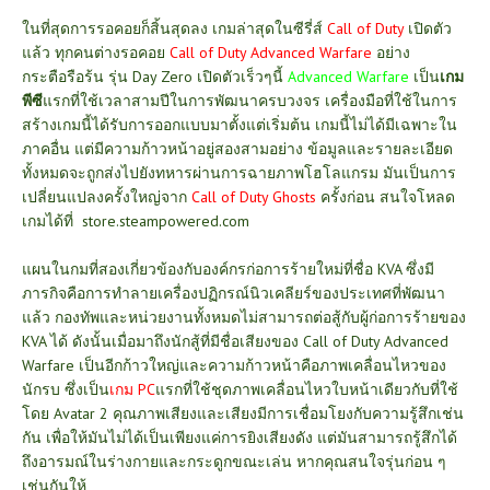
ในที่สุดการรอคอยก็สิ้นสุดลง เกมล่าสุดในซีรี่ส์
Call of Duty
เปิดตัว
แล้ว ทุกคนต่างรอคอย
Call of Duty Advanced Warfare
อย่าง
กระตือรือร้น รุ่น Day Zero เปิดตัวเร็วๆนี้
Advanced Warfare
เป็น
เกม
พีซี
แรกที่ใช้เวลาสามปีในการพัฒนาครบวงจร เครื่องมือที่ใช้ในการ
สร้างเกมนี้ได้รับการออกแบบมาตั้งแต่เริ่มต้น
เกมนี้ไม่ได้มีเฉพาะใน
ภาคอื่น แต่มีความก้าวหน้าอยู่สองสามอย่าง ข้อมูลและรายละเอียด
ทั้งหมดจะถูกส่งไปยังทหารผ่านการฉายภาพโฮโลแกรม มันเป็นการ
เปลี่ยนแปลงครั้งใหญ่จาก
Call of Duty Ghosts
ครั้งก่อน สนใจโหลด
เกมได้ที่
store.steampowered.com
แผนในกมที่สองเกี่ยวข้องกับองค์กรก่อการร้ายใหม่ที่ชื่อ KVA ซึ่งมี
ภารกิจคือการทำลายเครื่องปฏิกรณ์นิวเคลียร์ของประเทศที่พัฒนา
แล้ว กองทัพและหน่วยงานทั้งหมดไม่สามารถต่อสู้กับผู้ก่อการร้ายของ
KVA ได้ ดังนั้นเมื่อมาถึงนักสู้ที่มีชื่อเสียงของ Call of Duty Advanced
Warfare เป็น
อีกก้าวใหญ่และความก้าวหน้าคือภาพเคลื่อนไหวของ
นักรบ ซึ่งเป็น
เกม PC
แรกที่ใช้ชุดภาพเคลื่อนไหวใบหน้าเดียวกับที่ใช้
โดย Avatar 2 คุณภาพเสียงและเสียงมีการเชื่อมโยงกับความรู้สึกเช่น
กัน เพื่อให้มันไม่ได้เป็นเพียงแค่การยิงเสียงดัง แต่มันสามารถรู้สึกได้
ถึงอารมณ์ในร่างกายและกระดูกขณะเล่น หากคุณสนใจรุ่นก่อน ๆ
เช่นกันให้