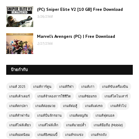
(PC) Sniper Elite V2 [10 GB] Free Download
5/26/2568
Marvel’s Avengers (PC) | Free Download
2/27/2566
ป้ายกำกับ
เกมส์ 2025
เกมส์การ์ตูน
เกมส์กีฬา
เกมส์เก่า
เกมส์ขับเครื่องบิน
เกมส์เค้าเตอร์
เกมส์จำลองการใช้ชีวิต
เกมส์ซ่อมรถ
เกมส์ไดโนเสาร์
เกมส์ตกปลา
เกมส์ต่อยมวย
เกมส์ต่อสู้
เกมส์แต่งรถ
เกมส์ทั่วไป
เกมส์ทำฟาร์ม
เกมส์ปั่นจักรยาน
เกมส์ผจญภัย
เกมส์ฟุตบอล
เกมส์ไฟล์เดียว
เกมส์ไฟล์เล็ก
เกมส์มวยปล้ำ
เกมส์มือถือ (Mobile)
เกมออนไลน์ฟรี Tank Arena การต่อสู้
สุดดุเดือดในสนามรบ
เกมส์ยอดนิยม
เกมส์ยิงซอมบี้
เกมส์รถแข่ง
เกมส์รถถัง