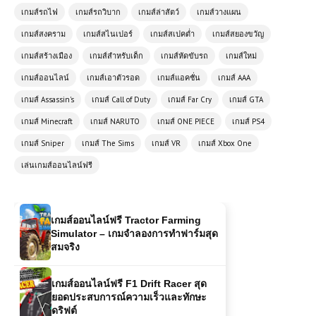
เกมส์รถไฟ
เกมส์รถวิบาก
เกมส์ล่าสัตว์
เกมส์วางแผน
เกมส์สงคราม
เกมส์สไนเปอร์
เกมส์สเปคต่ำ
เกมส์สยองขวัญ
เกมส์ออนไลน์ฟรี 2 Player Crazy
Racer – เกมแข่งรถมันส์สองผู้เล่น
เกมส์สร้างเมือง
เกมส์สำหรับเด็ก
เกมส์หัดขับรถ
เกมส์ใหม่
เกมส์ออนไลน์
เกมส์เอาตัวรอด
เกมส์แอคชั่น
เกมส์ AAA
เกมส์ออนไลน์ฟรี Monster Truck Dirt
เกมส์ Assassin's
เกมส์ Call of Duty
เกมส์ Far Cry
เกมส์ GTA
Rally การแข่งขันสุดมันส์ที่ไม่ควร
พลาด
เกมส์ Minecraft
เกมส์ NARUTO
เกมส์ ONE PIECE
เกมส์ PS4
เกมส์ Sniper
เกมส์ The Sims
เกมส์ VR
เกมส์ Xbox One
เกมส์ออนไลน์ฟรี Tractor Farming
เล่นเกมส์ออนไลน์ฟรี
Simulator – เกมจำลองการทำฟาร์มสุด
สมจริง
เกมส์ออนไลน์ฟรี F1 Drift Racer สุด
ยอดประสบการณ์ความเร็วและทักษะ
ดริฟต์
เกมส์ออนไลน์ฟรี Highway Moto –
สุดมันส์บนทางหลวงแบบไร้ขีดจำกัด