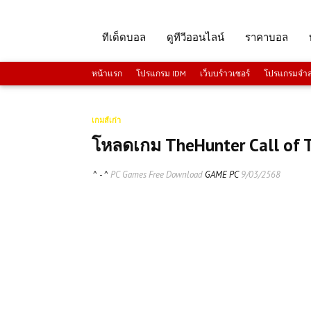
ทีเด็ดบอล
ดูทีวีออนไลน์
ราคาบอล
หน้าแรก
โปรแกรม IDM
เว็บบร์าวเซอร์
โปรแกรมจำลอ
เกมส์เก่า
โหลดเกม TheHunter Call of T
^ - ^
PC Games Free Download
GAME PC
9/03/2568