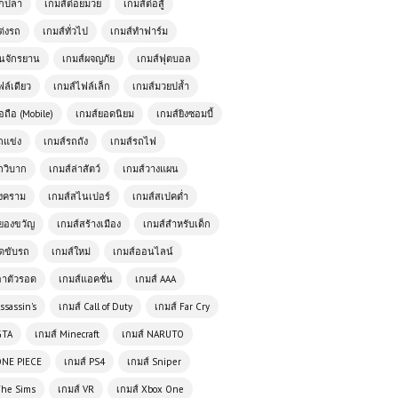
ตกปลา
เกมส์ต่อยมวย
เกมส์ต่อสู้
ต่งรถ
เกมส์ทั่วไป
เกมส์ทำฟาร์ม
ั่นจักรยาน
เกมส์ผจญภัย
เกมส์ฟุตบอล
ฟล์เดียว
เกมส์ไฟล์เล็ก
เกมส์มวยปล้ำ
อถือ (Mobile)
เกมส์ยอดนิยม
เกมส์ยิงซอมบี้
ถแข่ง
เกมส์รถถัง
เกมส์รถไฟ
ถวิบาก
เกมส์ล่าสัตว์
เกมส์วางแผน
สงคราม
เกมส์สไนเปอร์
เกมส์สเปคต่ำ
ยองขวัญ
เกมส์สร้างเมือง
เกมส์สำหรับเด็ก
เกมส์ออนไลน์ฟรี CobraZ.io Classic
ัดขับรถ
เกมส์ใหม่
เกมส์ออนไลน์
สนุกไม่รู้จบกับเกมงูออนไลน์สุดคลาสสิก
อาตัวรอด
เกมส์แอคชั่น
เกมส์ AAA
ssassin's
เกมส์ Call of Duty
เกมส์ Far Cry
เกมออนไลน์ Pokemon Monsters
Adventure – การผจญภัยในโลกโปเก
GTA
เกมส์ Minecraft
เกมส์ NARUTO
มอนสุดตื่นเต้น
ONE PIECE
เกมส์ PS4
เกมส์ Sniper
The Sims
เกมส์ VR
เกมส์ Xbox One
เกมออนไลน์ฟรี Soccer Random แนว