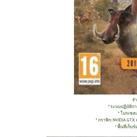
จำ
* ระบบปฏิบัติกา
* โปรเซสเซ
* กราฟิก: NVIDIA GTX
* พื้นที่เก็บข