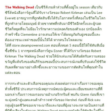
The Walking Dead
เป็นซีรีส์เกมห้าส่วนที่ตั้งอยู่ใน season เดียวกับ
ซีรี่ส์หนังสือการ์ตูนที่ได้รับรางวัลของ Robert Kirkman เล่นเป็น Lee
Everett อาชญากรที่ถูกตัดสินซึ่งได้รับโอกาสครั้งที่สองในชีวิตในโลก
ที่ถูกทำลายโดยมนุษย์ ด้วยซากศพที่กลับมามีชีวิตอีกครั้งและผู้รอด
ชีวิตก็หยุดที่จะไม่มีอะไรรักษาความปลอดภัยของตัวเอง ปกป้องเด็ก
กำพร้าชื่อ Clementine อาจเสนอให้เขาได้ผจญภัยกับฝูงซอมบี้และ
ต้องเอาชนะเหล่าซอมบี้นั้นให้ได้ หากสนใจโหลดเกม
ได้ที่
store.steampowered.com
ตอนทั้งหมด 5 ตอนนี้มีให้ใช้ทันทีเมื่อ
ซื้อซีซัน 1
จากชุดหนังสือการ์ตูน Eisner ที่ได้รับรางวัลของ Robert
Kirkman The Walking Dead ช่วยให้นักเล่นเกมได้สัมผัสกับความสยอง
ขวัญที่แท้จริงของคัมภีร์ของซอมบี้
ประสบการณ์เกมที่ปรับแต่งใช้ชีวิต
กับผลที่ตามมาอย่างลึกซึ้งและยาวนานของการตัดสินใจที่คุณทำใน
แต่ละตอน
การกระทำและตัวเลือกของคุณจะส่งผลต่อการเล่าเรื่องราวของคุณ
ทั่วทั้งซีรีย์
ประสบการณ์เหตุการณ์พบปะผู้คนและเยี่ยมชมสถานที่ที่
บอกเล่าเรื่องราวของรองนายอำเภอริกกริมส์
พบกับ Glenn ก่อนที่เขา
จะมุ่งหน้าสู่แอตแลนต้าสำรวจฟาร์มของ Hershel ก่อนที่ Rick และ
กลุ่มผู้รอดชีวิตของเขาจะมาถึงและก่อนที่ยุ้งฉางจะกลายเป็นสถานที่
ที่มีชื่อเสียงในตำนาน Walking Dead
คุณจะถูกบังคับให้ตัดสินใจที่ไม่