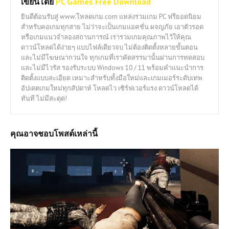
เขียนโดย
PC Games Free Download
ยินดีต้อนรับสู่ www.โหลดเกม.com แหล่งรวมเกม PC ฟรียอดนิยม
สำหรับคอเกมทุกสาย ไม่ว่าจะเป็นเกมแอคชั่น ผจญภัย เอาตัวรอด
หรือเกมแนวจำลองสถานการณ์ เรารวมเกมคุณภาพไว้ให้คุณ
ดาวน์โหลดได้ง่ายๆ แบบไฟล์เดียวจบ ไม่ต้องติดตั้งหลายขั้นตอน
และไม่มีโฆษณากวนใจ ทุกเกมที่เราคัดสรรมานั้นผ่านการทดสอบ
และไม่มีไวรัส รองรับระบบ Windows 10 / 11 พร้อมคำแนะนำการ
ติดตั้งแบบละเอียด เหมาะสำหรับทั้งมือใหม่และเกมเมอร์ระดับเทพ
อัปเดตเกมใหม่ทุกสัปดาห์ โหลดไว เซิร์ฟเวอร์แรง ดาวน์โหลดได้
ทันที ไม่มีสะดุด!
คุณอาจชอบโพสต์เหล่านี้