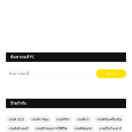
ดาวน์โหลดเกมส์ (PC) WWE 2K23
Free Download
🚵 MX OffRoad Mountain Bike เกมปั่น
จักรยานสุดมันส์ เล่นฟรี เกมออนไลน์สาย
ค้นหาเกมส์ PC
ผจญภัยที่ไม่ควรพลาด
(PC) Call of Duty: Modern Warfare
III เกมยิงสุดมันส์ที่ห้ามพลาด
ป้ายกำกับ
เล่นเกมส์ออนไลน์ฟรี GTA Simulator –
สุดยอดเกมจำลองชีวิตในโลกเปิดกว้าง
เกมส์ 2025
เกมส์การ์ตูน
เกมส์กีฬา
เกมส์เก่า
เกมส์ขับเครื่องบิน
เกมส์ออนไลน์ฟรี King of Fighters
เกมส์เค้าเตอร์
เกมส์จำลองการใช้ชีวิต
เกมส์ซ่อมรถ
เกมส์ไดโนเสาร์