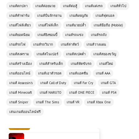
Wing EX – ศึกไฟท์ติ้งสุดมันส์ที่รวมเหล่า
เกมส์ตกปลา
เกมส์ต่อยมวย
เกมส์ต่อสู้
เกมส์แต่งรถ
เกมส์ทั่วไป
นักสู้ในตำนาน
เกมส์ทำฟาร์ม
เกมส์ปั่นจักรยาน
เกมส์ผจญภัย
เกมส์ฟุตบอล
เกมส์ไฟล์เดียว
เกมส์ไฟล์เล็ก
เกมส์มวยปล้ำ
เกมส์มือถือ (Mobile)
เกมส์ออนไลน์ฟรี Pixel Driver เกม
แข่งรถสุดมันส์ในสไตล์พิกเซล
เกมส์ยอดนิยม
เกมส์ยิงซอมบี้
เกมส์รถแข่ง
เกมส์รถถัง
เกมส์รถไฟ
เกมส์รถวิบาก
เกมส์ล่าสัตว์
เกมส์วางแผน
เกมส์ออนไลน์ฟรี Crazy Moto Racing
เกมส์สงคราม
เกมส์สไนเปอร์
เกมส์สเปคต่ำ
เกมส์สยองขวัญ
ประสบการณ์ขับขี่มอเตอร์ไซค์สุดมันส์
เกมส์สร้างเมือง
ในโลกออนไลน์
เกมส์สำหรับเด็ก
เกมส์หัดขับรถ
เกมส์ใหม่
เกมส์ออนไลน์
เกมส์เอาตัวรอด
เกมส์แอคชั่น
เกมส์ AAA
เกมส์ออนไลน์ฟรี ATV Ultimate
เกมส์ Assassin's
เกมส์ Call of Duty
เกมส์ Far Cry
เกมส์ GTA
OffRoad ผจญภัยสุดมันส์บนเส้นทาง
ออฟโรด
เกมส์ Minecraft
เกมส์ NARUTO
เกมส์ ONE PIECE
เกมส์ PS4
เกมส์ Sniper
เกมส์ The Sims
เกมส์ VR
เกมส์ Xbox One
เล่นเกมส์ออนไลน์ฟรี Zombie
เล่นเกมส์ออนไลน์ฟรี
Road เกมซอมบี้
เกมส์ออนไลน์ฟรี Dark Ninja Hanjo