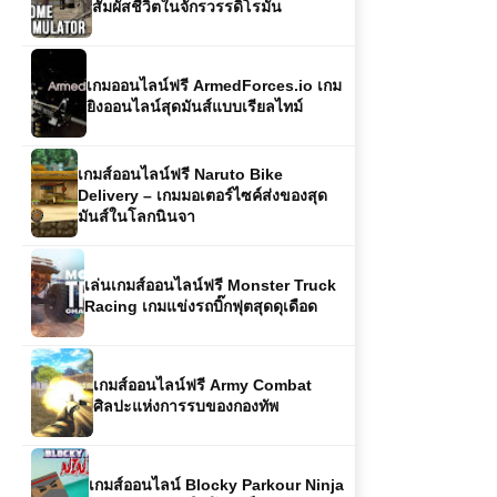
ยิงออนไลน์สุดมันส์แบบเรียลไทม์
เกมส์ออนไลน์ฟรี Naruto Bike
Delivery – เกมมอเตอร์ไซค์ส่งของสุด
มันส์ในโลกนินจา
เล่นเกมส์ออนไลน์ฟรี Monster Truck
Racing เกมแข่งรถบิ๊กฟุตสุดดุเดือด
เกมส์ออนไลน์ฟรี Army Combat
ศิลปะแห่งการรบของกองทัพ
เกมส์ออนไลน์ Blocky Parkour Ninja
ผจญภัยสุดมันส์ในโลกบล็อก