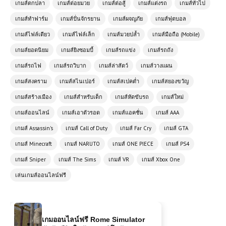
เกมส์ตกปลา
เกมส์ต่อยมวย
เกมส์ต่อสู้
เกมส์แต่งรถ
เกมส์ทั่วไป
เกมส์ทำฟาร์ม
เกมส์ปั่นจักรยาน
เกมส์ผจญภัย
เกมส์ฟุตบอล
เกมส์ไฟล์เดียว
เกมส์ไฟล์เล็ก
เกมส์มวยปล้ำ
เกมส์มือถือ (Mobile)
โหลดเกมส์ (PC) Car Mechanic
เกมส์ยอดนิยม
เกมส์ยิงซอมบี้
เกมส์รถแข่ง
เกมส์รถถัง
Simulator 2021 ฟรี
เกมส์รถไฟ
เกมส์รถวิบาก
เกมส์ล่าสัตว์
เกมส์วางแผน
เกมส์สงคราม
เกมส์สไนเปอร์
เกมส์สเปคต่ำ
เกมส์สยองขวัญ
เกมส์ออนไลน์ Dragon Ball Fierce
Fighting 2.6 – ศึกดราก้อนบอลใน
เกมส์สร้างเมือง
เกมส์สำหรับเด็ก
เกมส์หัดขับรถ
เกมส์ใหม่
ตำนานเวอร์ชันอัปเกรด
เกมส์ออนไลน์
เกมส์เอาตัวรอด
เกมส์แอคชั่น
เกมส์ AAA
เกมส์ Assassin's
เกมส์ Call of Duty
เกมส์ Far Cry
เกมส์ GTA
เกมส์ออนไลน์ฟรี Mob City เมืองแห่ง
อาชญากรรมในเงามืดของ
เกมส์ Minecraft
เกมส์ NARUTO
เกมส์ ONE PIECE
เกมส์ PS4
ลอสแองเจลิส
เกมส์ Sniper
เกมส์ The Sims
เกมส์ VR
เกมส์ Xbox One
เล่นเกมส์ออนไลน์ฟรี
เกมออนไลน์ฟรี Rome Simulator
สัมผัสชีวิตในจักรวรรดิโรมัน
เกมออนไลน์ฟรี ArmedForces.io เกม