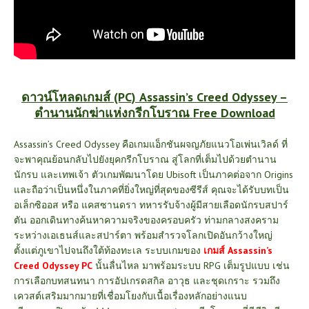
ดาวน์
โหลดเกมส์ (PC) Assassin’s Creed Odyssey –
ตำนานนักฆ่าแห่งกรีกโบราณ
Free Download
Assassin’s Creed Odyssey คือเกมแอ็กชันผจญภัยแนวโอเพ่นเวิลด์ ที่
จะพาคุณย้อนกลับไปยังยุคกรีกโบราณ สู่โลกที่เต็มไปด้วยตำนาน
นักรบ และเทพเจ้า ตัวเกมพัฒนาโดย Ubisoft เป็นภาคต่อจาก Origins
และถือว่าเป็นหนึ่งในภาคที่ยิ่งใหญ่ที่สุดของซีรีส์ คุณจะได้รับบทเป็น
อเล็กซิออส หรือ แคสซานดรา ทหารรับจ้างผู้มีสายเลือดนักรบสปาร์
ตัน ออกเดินทางค้นหาความจริงของครอบครัว ท่ามกลางสงคราม
ระหว่างเอเธนส์และสปาร์ตา พร้อมสำรวจโลกเปิดอันกว้างใหญ่
ตั้งแต่ภูเขาไปจนถึงใต้ท้องทะเล ระบบเกมของ
เกมส์ Assassin’s
Creed Odyssey PC
นั้นลื่นไหล มาพร้อมระบบ RPG เต็มรูปแบบ เช่น
การเลือกบทสนทนา การอัปเกรดสกิล อาวุธ และชุดเกราะ รวมถึง
เควสต์เสริมมากมายที่เชื่อมโยงกับเนื้อเรื่องหลักอย่างแนบ