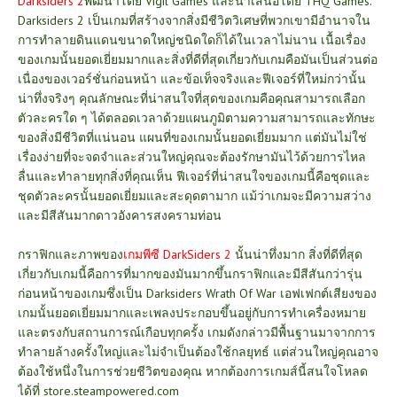
Darksiders 2
พัฒนาโดย Vigil Games และนำเสนอโดย THQ Games.
Darksiders 2 เป็นเกมที่สร้างจากสิ่งมีชีวิตวิเศษที่พวกเขามีอำนาจใน
การทำลายดินแดนขนาดใหญ่ชนิดใดก็ได้ในเวลาไม่นาน เนื้อเรื่อง
ของเกมนั้นยอดเยี่ยมมากและสิ่งที่ดีที่สุดเกี่ยวกับเกมคือมันเป็นส่วนต่อ
เนื่องของเวอร์ชั่นก่อนหน้า และข้อเท็จจริงและฟีเจอร์ที่ใหม่กว่านั้น
น่าทึ่งจริงๆ คุณลักษณะที่น่าสนใจที่สุดของเกมคือคุณสามารถเลือก
ตัวละครใด ๆ ได้ตลอดเวลาด้วยแผนภูมิตามความสามารถและทักษะ
ของสิ่งมีชีวิตที่แน่นอน แผนที่ของเกมนั้นยอดเยี่ยมมาก แต่มันไม่ใช่
เรื่องง่ายที่จะจดจำและส่วนใหญ่คุณจะต้องรักษามันไว้ด้วยการไหล
ลื่นและทำลายทุกสิ่งที่คุณเห็น ฟีเจอร์ที่น่าสนใจของเกมนี้คือชุดและ
ชุดตัวละครนั้นยอดเยี่ยมและสะดุดตามาก แม้ว่าเกมจะมีความสว่าง
และมีสีสันมากดาวอังคารสงครามท่อน
กราฟิกและภาพของ
เกมพีซี DarkSiders 2
นั้นน่าทึ่งมาก สิ่งที่ดีที่สุด
เกี่ยวกับเกมนี้คือการที่มากของมันมากขึ้นกราฟิกและมีสีสันกว่ารุ่น
ก่อนหน้าของเกมซึ่งเป็น Darksiders Wrath Of War เอฟเฟกต์เสียงของ
เกมนั้นยอดเยี่ยมมากและเพลงประกอบขึ้นอยู่กับการทำเครื่องหมาย
และตรงกับสถานการณ์เกือบทุกครั้ง เกมดังกล่าวมีพื้นฐานมาจากการ
ทำลายล้างครั้งใหญ่และไม่จำเป็นต้องใช้กลยุทธ์ แต่ส่วนใหญ่คุณอาจ
ต้องใช้หนึ่งในการช่วยชีวิตของคุณ หากต้องการเกมส์นี้สนใจโหลด
ได้ที่
store.steampowered.com