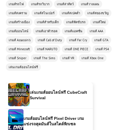
เกมส์รถไฟ
เกมส์รถวิบาก
เกมส์ล่าสัตว์
เกมส์วางแผน
เล่นเกมส์ออนไลน์ฟรี Formula 1
เกมส์สงคราม
เกมส์สไนเปอร์
เกมส์สเปคต่ำ
เกมส์สยองขวัญ
Driver อาชีพแห่งความเร็วและความ
เกมส์สร้างเมือง
เกมส์สำหรับเด็ก
เกมส์หัดขับรถ
เกมส์ใหม่
ท้าทายสูงสุด
เกมส์ออนไลน์
เกมส์เอาตัวรอด
เกมส์แอคชั่น
เกมส์ AAA
เกมส์ Assassin's
เกมส์ Call of Duty
เกมส์ Far Cry
เกมส์ GTA
โหลดเกมส์ (PC) Total War Rome 2
Emperor Edition
เกมส์ Minecraft
เกมส์ NARUTO
เกมส์ ONE PIECE
เกมส์ PS4
เกมส์ Sniper
เกมส์ The Sims
เกมส์ VR
เกมส์ Xbox One
เล่นเกมส์ออนไลน์ฟรี
เล่นเกมส์ออนไลน์ฟรี CubeCraft
Survival
เกมส์ออนไลน์ฟรี Pixel Driver เกม
แข่งรถสุดมันส์ในสไตล์พิกเซล
เกมส์ออนไลน์ฟรี Monster Truck
Booster – เกมรถบูสเตอร์สุดมันส์