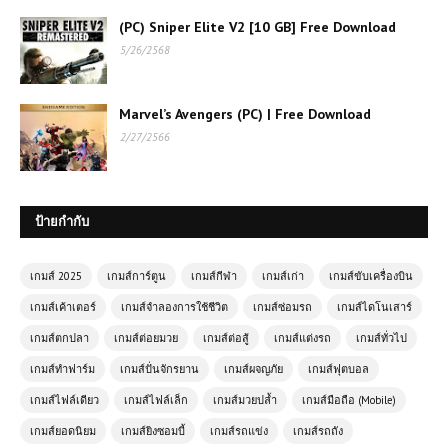
(PC) Sniper Elite V2 [10 GB] Free Download
5/26/2568
Marvel’s Avengers (PC) | Free Download
2/27/2566
ป้ายกำกับ
เล่นเกมส์ออนไลน์ฟรี Blocky
Parkour Ninja
เกมส์ 2025
เกมส์การ์ตูน
เกมส์กีฬา
เกมส์เก่า
เกมส์ขับเครื่องบิน
เกมส์เค้าเตอร์
เกมส์จำลองการใช้ชีวิต
เกมส์ซ่อมรถ
เกมส์ไดโนเสาร์
เกมส์ออนไลน์ Battle Royale
Simulator – จำลองสนามรบ เอาชีวิต
เกมส์ตกปลา
เกมส์ต่อยมวย
เกมส์ต่อสู้
เกมส์แต่งรถ
เกมส์ทั่วไป
รอดเป็นคนสุดท้าย!
เกมส์ทำฟาร์ม
เกมส์ปั่นจักรยาน
เกมส์ผจญภัย
เกมส์ฟุตบอล
เกมส์ไฟล์เดียว
เกมส์ไฟล์เล็ก
เกมส์มวยปล้ำ
เกมส์มือถือ (Mobile)
เล่นเกมส์ออนไลน์ฟรี Tractor Farming
Simulator รีวิวเกม สายเกษตรขวัญใจ
เกมส์ยอดนิยม
เกมส์ยิงซอมบี้
เกมส์รถแข่ง
เกมส์รถถัง
คนเล่นมือถือและพีซี