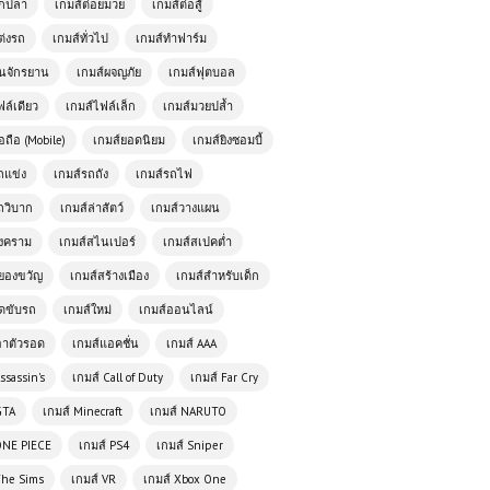
ตกปลา
เกมส์ต่อยมวย
เกมส์ต่อสู้
ต่งรถ
เกมส์ทั่วไป
เกมส์ทำฟาร์ม
ั่นจักรยาน
เกมส์ผจญภัย
เกมส์ฟุตบอล
ฟล์เดียว
เกมส์ไฟล์เล็ก
เกมส์มวยปล้ำ
อถือ (Mobile)
เกมส์ยอดนิยม
เกมส์ยิงซอมบี้
ถแข่ง
เกมส์รถถัง
เกมส์รถไฟ
ถวิบาก
เกมส์ล่าสัตว์
เกมส์วางแผน
สงคราม
เกมส์สไนเปอร์
เกมส์สเปคต่ำ
เกมออนไลน์ฟรี Fort Drifter ผจญภัย
ในโลกของความเร็วและกลยุทธ์
ยองขวัญ
เกมส์สร้างเมือง
เกมส์สำหรับเด็ก
ัดขับรถ
เกมส์ใหม่
เกมส์ออนไลน์
เล่นเกมส์ออนไลน์ฟรี Tiny Crash
อาตัวรอด
เกมส์แอคชั่น
เกมส์ AAA
Fighters เกมต่อสู้สุดมันส์ ประกอบรถรบ
ssassin's
เกมส์ Call of Duty
เกมส์ Far Cry
จิ๋วแล้วชนให้ยับ!
GTA
เกมส์ Minecraft
เกมส์ NARUTO
เกมส์ออนไลน์ฟรี Julie Beauty Salon
ONE PIECE
เกมส์ PS4
เกมส์ Sniper
เติมเต็มความงามของคุณด้วยบริการมือ
อาชีพ
The Sims
เกมส์ VR
เกมส์ Xbox One