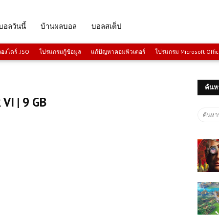
บอลวันนี้
บ้านผลบอล
บอลสเต็ป
งไดร์ .ISO
โปรแกรมกู้ข้อมูล
แก้ปัญหาคอมพิวเตอร์
โปรแกรม Microsoft Offi
ค้นห
VI | 9 GB