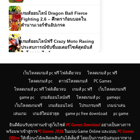
ตำนานเวอร์ชันอัปเกรด
เกมส์ออนไลน์ฟรี Crazy Moto Racing
ประสบการณ์ขับขี่มอเตอร์ไซค์สุดมันส์
ในโลกออนไลน์
โหลดเกมส์ (PC) Car Mechanic
Simulator 2021 ฟรี
เว็บโหลดเกมส์ pc ฟรี ไฟล์เดียวจบ
โหลดเกมส์ pc ฟรี
เกมส์ออนไลน์ Age Of Battle เกม
วางแผนสงครามสุดคลาสสิก เล่นฟรี
โหลดเกมส์ pc
ดาวน์โหลดเกมส์
PC Games
สนุกทุกยุค
โหลดเกมส์ pc ฟรี ไฟล์เดียวจบ
เกมส์ pc ฟรี
เว็บโหลดเกมฟรี
game pc
เกมส์ออนไลน์ฟรี
โหลดเกมส์ pc
gamepc
เกมส์ออนไลน์ Motorbike Traffic
เว็บโหลดเกมฟรี
เกมส์ออนไลน์
โปรแกรมฟรี
เกมน่าเล่น
ความท้าทายบนท้องถนนที่ไม่เคยหยุด
นิ่ง
เล่นเกม
เกมส์ใหม่ล่าสุด
game pc free download
pc game
ยินดีต้อนรับทุกท่านเข้าสู่เว็บไซต์
PC Games Download
อย่างเป็นทางการ
เกมส์ออนไลน์ Shadow Fighters:
พร้อมพาเข้าสู่การ
PC Games 2026
ในแบบ Game Online และแบบ
PC Games
Hero Duel – ศึกนักสู้เงาที่เข้มข้นและ
Offline
ให้เพื่อนๆได้เพลิดเพลินกันได้เต็มที่ โดยเป็นการสนันสนุนจากทาง