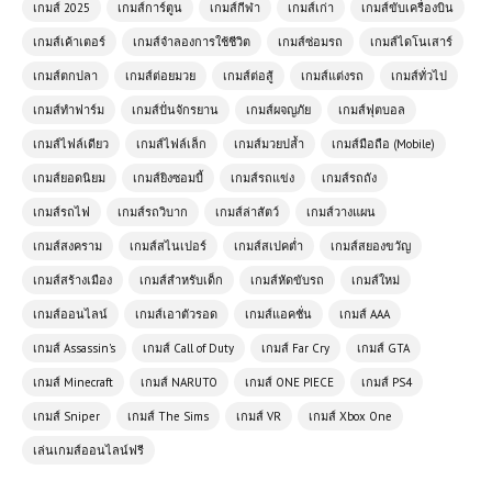
เกมส์ 2025
เกมส์การ์ตูน
เกมส์กีฬา
เกมส์เก่า
เกมส์ขับเครื่องบิน
เกมส์เค้าเตอร์
เกมส์จำลองการใช้ชีวิต
เกมส์ซ่อมรถ
เกมส์ไดโนเสาร์
เกมส์ตกปลา
เกมส์ต่อยมวย
เกมส์ต่อสู้
เกมส์แต่งรถ
เกมส์ทั่วไป
เกมส์ทำฟาร์ม
เกมส์ปั่นจักรยาน
เกมส์ผจญภัย
เกมส์ฟุตบอล
เกมส์ไฟล์เดียว
เกมส์ไฟล์เล็ก
เกมส์มวยปล้ำ
เกมส์มือถือ (Mobile)
เกมส์ออนไลน์ฟรี Monster Truck
เกมส์ยอดนิยม
เกมส์ยิงซอมบี้
เกมส์รถแข่ง
เกมส์รถถัง
Booster – เกมรถบูสเตอร์สุดมันส์
เกมส์รถไฟ
เกมส์รถวิบาก
เกมส์ล่าสัตว์
เกมส์วางแผน
เกมส์สงคราม
เกมส์สไนเปอร์
เกมส์สเปคต่ำ
เกมส์สยองขวัญ
โหลดเกมส์ (PC) Ace Combat 7 |
เกมส์สร้างเมือง
เกมส์สำหรับเด็ก
เกมส์หัดขับรถ
เกมส์ใหม่
Free download
เกมส์ออนไลน์
เกมส์เอาตัวรอด
เกมส์แอคชั่น
เกมส์ AAA
เกมส์ Assassin's
เกมส์ Call of Duty
เกมส์ Far Cry
เกมส์ GTA
เล่นเกมส์ออนไลน์ฟรี Blocky
Parkour Ninja
เกมส์ Minecraft
เกมส์ NARUTO
เกมส์ ONE PIECE
เกมส์ PS4
เกมส์ Sniper
เกมส์ The Sims
เกมส์ VR
เกมส์ Xbox One
เกมส์ออนไลน์ฟรี Truck Racing เกม
เล่นเกมส์ออนไลน์ฟรี
แข่งรถบรรทุกสุดแรง ท้าความเร็วเหนือ
ขีดจำกัด