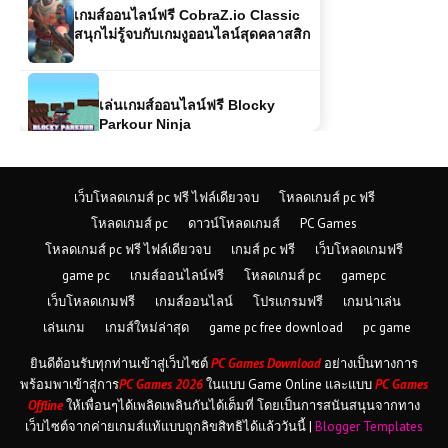
เล่นเกมส์ออนไลน์ฟรี Blocky
Parkour Ninja
เกมส์ออนไลน์ฟรี Highway Moto –
สุดมันส์บนทางหลวงแบบไร้ขีดจำกัด
เกมส์ออนไลน์ฟรี Idle Dev Startup
เว็บโหลดเกมส์ pc ฟรี ไฟล์เดียวจบ
โหลดเกมส์ pc ฟรี
เกมจำลองสตาร์ทอัพแนว Idle
โหลดเกมส์ pc
ดาวน์โหลดเกมส์
PC Games
Simulation
โหลดเกมส์ pc ฟรี ไฟล์เดียวจบ
เกมส์ pc ฟรี
เว็บโหลดเกมฟรี
game pc
เกมส์ออนไลน์ฟรี
โหลดเกมส์ pc
gamepc
เกมส์ออนไลน์ฟรี Grand Extreme
Racing เกมแข่งรถสุดมันส์แบบเต็มส
เว็บโหลดเกมฟรี
เกมส์ออนไลน์
โปรแกรมฟรี
เกมน่าเล่น
ปีด
เล่นเกม
เกมส์ใหม่ล่าสุด
game pc free download
pc game
ยินดีต้อนรับทุกท่านเข้าสู่เว็บไซต์
PC Games Download
อย่างเป็นทางการ
เกมออนไลน์ฟรี ArmedForces.io เกม
พร้อมพาเข้าสู่การ
PC Games 2026
ในแบบ Game Online และแบบ
PC Games
ยิงออนไลน์สุดมันส์แบบเรียลไทม์
Offline
ให้เพื่อนๆได้เพลิดเพลินกันได้เต็มที่ โดยเป็นการสนันสนุนจากทาง
เว็บไซต์จากค่ายเกมส์แท้แบบถูกลิขสิทธิได้แล้ววันนี้ |
Blogger Templates