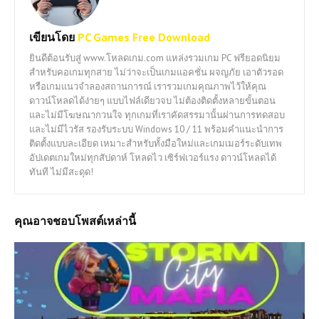
เขียนโดย
PC Games Free Download
ยินดีต้อนรับสู่ www.โหลดเกม.com แหล่งรวมเกม PC ฟรียอดนิยม
สำหรับคอเกมทุกสาย ไม่ว่าจะเป็นเกมแอคชั่น ผจญภัย เอาตัวรอด
หรือเกมแนวจำลองสถานการณ์ เรารวมเกมคุณภาพไว้ให้คุณ
ดาวน์โหลดได้ง่ายๆ แบบไฟล์เดียวจบ ไม่ต้องติดตั้งหลายขั้นตอน
และไม่มีโฆษณากวนใจ ทุกเกมที่เราคัดสรรมานั้นผ่านการทดสอบ
และไม่มีไวรัส รองรับระบบ Windows 10 / 11 พร้อมคำแนะนำการ
ติดตั้งแบบละเอียด เหมาะสำหรับทั้งมือใหม่และเกมเมอร์ระดับเทพ
อัปเดตเกมใหม่ทุกสัปดาห์ โหลดไว เซิร์ฟเวอร์แรง ดาวน์โหลดได้
ทันที ไม่มีสะดุด!
คุณอาจชอบโพสต์เหล่านี้