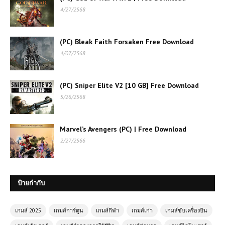
4/27/2568
(PC) Bleak Faith Forsaken Free Download
4/07/2568
(PC) Sniper Elite V2 [10 GB] Free Download
เกมส์ออนไลน์ Masked Forces
5/26/2568
Zombie Survival – เกมเอาชีวิตรอด
จากฝูงซอมบี้
Marvel’s Avengers (PC) | Free Download
เกมส์ออนไลน์ฟรี Stick Duel Shadow
2/27/2566
Fight – การต่อสู้เงาผ่านนักสู้ไม้
เกมส์ออนไลน์ฟรี 🚗💨 Super Car
ป้ายกำกับ
Driving เกมแข่งรถสุดเท่ที่ทุกคนใฝ่ฝัน
อยากขึ้นขับ
เกมส์ 2025
เกมส์การ์ตูน
เกมส์กีฬา
เกมส์เก่า
เกมส์ขับเครื่องบิน