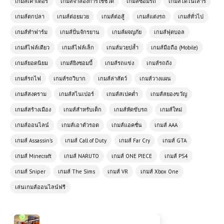
เกมส์เค้าเตอร์
เกมส์จำลองการใช้ชีวิต
เกมส์ซ่อมรถ
เกมส์ไดโนเสาร์
Pixelmon Town: เมืองแห่งโปเกมอน
ในโลก Minecraft ที่สายเกมต้องลอง
เกมส์ตกปลา
เกมส์ต่อยมวย
เกมส์ต่อสู้
เกมส์แต่งรถ
เกมส์ทั่วไป
เกมส์ทำฟาร์ม
เกมส์ปั่นจักรยาน
เกมส์ผจญภัย
เกมส์ฟุตบอล
เกมส์ไฟล์เดียว
เกมส์ไฟล์เล็ก
เกมส์มวยปล้ำ
เกมส์มือถือ (Mobile)
ดาวน์โหลดเกมส์ (PC) WWE 2K23
Free Download
เกมส์ยอดนิยม
เกมส์ยิงซอมบี้
เกมส์รถแข่ง
เกมส์รถถัง
เกมส์รถไฟ
เกมส์รถวิบาก
เกมส์ล่าสัตว์
เกมส์วางแผน
เกมออนไลน์ฟรี Highway Racer Pro –
เกมส์สงคราม
เกมส์สไนเปอร์
เกมส์สเปคต่ำ
เกมส์สยองขวัญ
เกมแข่งรถความเร็วสูงที่คุณไม่ควร
เกมส์สร้างเมือง
พลาด
เกมส์สำหรับเด็ก
เกมส์หัดขับรถ
เกมส์ใหม่
เกมส์ออนไลน์
เกมส์เอาตัวรอด
เกมส์แอคชั่น
เกมส์ AAA
เกมส์ออนไลน์ฟรี Alien Sky Invasion
เกมส์ Assassin's
เกมส์ Call of Duty
เกมส์ Far Cry
เกมส์ GTA
มหันตภัยจากต่างดาวบนท้องฟ้า
เกมส์ Minecraft
เกมส์ NARUTO
เกมส์ ONE PIECE
เกมส์ PS4
เกมส์ Sniper
เกมส์ The Sims
เกมส์ VR
เกมส์ Xbox One
เกมออนไลน์ฟรี Fort Drifter ผจญภัย
เล่นเกมส์ออนไลน์ฟรี
ในโลกของความเร็วและกลยุทธ์