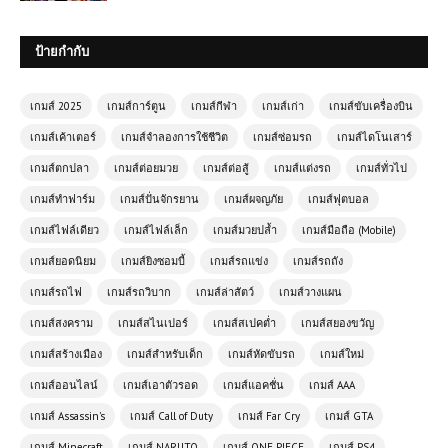
ป้ายกำกับ
เกมส์ 2025
เกมส์การ์ตูน
เกมส์กีฬา
เกมส์เก่า
เกมส์ขับเครื่องบิน
เกมส์เค้าเตอร์
เกมส์จำลองการใช้ชีวิต
เกมส์ซ่อมรถ
เกมส์ไดโนเสาร์
เกมส์ตกปลา
เกมส์ต่อยมวย
เกมส์ต่อสู้
เกมส์แต่งรถ
เกมส์ทั่วไป
เกมส์ทำฟาร์ม
เกมส์ปั่นจักรยาน
เกมส์ผจญภัย
เกมส์ฟุตบอล
เกมส์ไฟล์เดียว
เกมส์ไฟล์เล็ก
เกมส์มวยปล้ำ
เกมส์มือถือ (Mobile)
เกมส์ออนไลน์ฟรี King of Fighters
เกมส์ยอดนิยม
เกมส์ยิงซอมบี้
เกมส์รถแข่ง
เกมส์รถถัง
Wing EX – ศึกไฟท์ติ้งสุดมันส์ที่รวมเหล่า
นักสู้ในตำนาน
เกมส์รถไฟ
เกมส์รถวิบาก
เกมส์ล่าสัตว์
เกมส์วางแผน
เกมส์สงคราม
เกมส์สไนเปอร์
เกมส์สเปคต่ำ
เกมส์สยองขวัญ
เกมออนไลน์ฟรี Fire and Water เกม
ผจญภัยแนวพัซเซิลที่ได้รับความนิยม
เกมส์สร้างเมือง
เกมส์สำหรับเด็ก
เกมส์หัดขับรถ
เกมส์ใหม่
อย่างต่อเนื่อง
เกมส์ออนไลน์
เกมส์เอาตัวรอด
เกมส์แอคชั่น
เกมส์ AAA
เกมส์ Assassin's
เกมส์ Call of Duty
เกมส์ Far Cry
เกมส์ GTA
เกมส์ออนไลน์ฟรี Burnout City
เกมส์ Minecraft
เกมส์ NARUTO
เกมส์ ONE PIECE
เกมส์ PS4