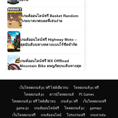
เกมบาสเกตบอลที่เล่นง่าย
เกมส์ออนไลน์ฟรี Highway Moto –
สุดมันส์บนทางหลวงแบบไร้ขีดจำกัด
เกมส์ออนไลน์ฟรี MX OffRoad
Mountain Bike ผจญภัยบนเส้นทางสุด
โหด
เกมส์ออนไลน์ฟรี Mob City เมืองแห่ง
อาชญากรรมในเงามืดของ
ลอสแองเจลิส
เว็บโหลดเกมส์ pc ฟรี ไฟล์เดียวจบ
โหลดเกมส์ pc ฟรี
เล่นเกมส์ออนไลน์ฟรี Tractor Farming
Simulator รีวิวเกม สายเกษตรขวัญใจ
โหลดเกมส์ pc
ดาวน์โหลดเกมส์
PC Games
คนเล่นมือถือและพีซี
โหลดเกมส์ pc ฟรี ไฟล์เดียวจบ
เกมส์ pc ฟรี
เว็บโหลดเกมฟรี
game pc
เกมส์ออนไลน์ฟรี
โหลดเกมส์ pc
gamepc
เกมส์ออนไลน์ฟรี Rogue Sergeant:
เว็บโหลดเกมฟรี
เกมส์ออนไลน์
โปรแกรมฟรี
เกมน่าเล่น
The Final Operation – เกมยิงแอ็กชัน