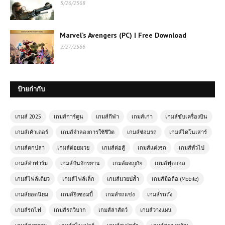
5/26/2568
🏎️ Grand Extreme Racing เกมแข่งรถ
ความเร็วสูง เกมออนไลน์สุดมันส์ เล่นฟรี
Marvel’s Avengers (PC) | Free Download
ไม่ต้องดาวน์โหลด
2/27/2566
โหลดเกมส์ (PC) ฟรี Highway Moto
เกมขับรถมอเตอร์ไซค์ความเร็วสูง
ป้ายกำกับ
เกมส์ออนไลน์ Masked Forces
เกมส์ 2025
เกมส์การ์ตูน
เกมส์กีฬา
เกมส์เก่า
เกมส์ขับเครื่องบิน
Zombie Survival – เกมเอาชีวิตรอด
จากฝูงซอมบี้
เกมส์เค้าเตอร์
เกมส์จำลองการใช้ชีวิต
เกมส์ซ่อมรถ
เกมส์ไดโนเสาร์
เกมส์ตกปลา
เกมส์ต่อยมวย
เกมส์ต่อสู้
เกมส์แต่งรถ
เกมส์ทั่วไป
เกมส์ออนไลน์ฟรี Comic Star
เกมส์ทำฟาร์ม
เกมส์ปั่นจักรยาน
เกมส์ผจญภัย
เกมส์ฟุตบอล
Fighting 3.3 – เกมต่อสู้สุดมันส์ในโลก
การ์ตูน
เกมส์ไฟล์เดียว
เกมส์ไฟล์เล็ก
เกมส์มวยปล้ำ
เกมส์มือถือ (Mobile)
เกมส์ยอดนิยม
เกมส์ยิงซอมบี้
เกมส์รถแข่ง
เกมส์รถถัง
โหลดเกมส์ Project CARS 2 | เกมส์
เกมส์รถไฟ
เกมส์รถวิบาก
เกมส์ล่าสัตว์
เกมส์วางแผน
แนวรถแข่งยอดนิยม