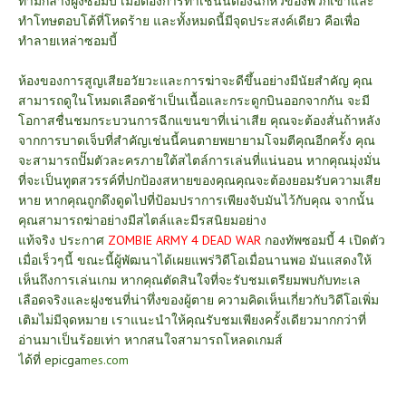
ท่ามกลางฝูงซอมบี้ เมื่อต้องการทำเช่นนี้ต้องฉีกหัวของพวกเขาและ
ทำโทษตอบโต้ที่โหดร้าย และทั้งหมดนี้มีจุดประสงค์เดียว คือเพื่อ
ทำลายเหล่าซอมบี้
ห้องของการสูญเสียอวัยวะและการฆ่าจะดีขึ้นอย่างมีนัยสำคัญ คุณ
สามารถดูในโหมดเลือดช้าเป็นเนื้อและกระดูกบินออกจากกัน จะมี
โอกาสชื่นชมกระบวนการฉีกแขนขาที่เน่าเสีย คุณจะต้องสั่นถ้าหลัง
จากการบาดเจ็บที่สำคัญเช่นนี้คนตายพยายามโจมตีคุณอีกครั้ง คุณ
จะสามารถปั๊มตัวละครภายใต้สไตล์การเล่นที่แน่นอน หากคุณมุ่งมั่น
ที่จะเป็นทูตสวรรค์ที่ปกป้องสหายของคุณคุณจะต้องยอมรับความเสีย
หาย หากคุณถูกดึงดูดไปที่ป้อมปราการเพียงจับมันไว้กับคุณ จากนั้น
คุณสามารถฆ่าอย่างมีสไตล์และมีรสนิยมอย่าง
แท้จริง
ประกาศ
ZOMBIE ARMY 4 DEAD WAR
กองทัพซอมบี้ 4 เปิดตัว
เมื่อเร็วๆนี้ ขณะนี้ผู้พัฒนาได้เผยแพร่วิดีโอเมื่อนานพอ มันแสดงให้
เห็นถึงการเล่นเกม หากคุณตัดสินใจที่จะรับชมเตรียมพบกับทะเล
เลือดจริงและฝูงชนที่น่าทึ่งของผู้ตาย ความคิดเห็นเกี่ยวกับวิดีโอเพิ่ม
เติมไม่มีจุดหมาย เราแนะนำให้คุณรับชมเพียงครั้งเดียวมากกว่าที่
อ่านมาเป็นร้อยเท่า หากสนใจสามารถโหลดเกมส์
ได้ที่
epicga
mes.com