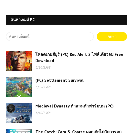
ค้นหาเกมส์ PC
โหลดเกมส์ยูริ (PC) Red Alert 2 ไฟล์เดียวจบ Free
Download
เกมส์ออนไลน์ฟรี Rogue Sergeant:
5/10/2568
The Final Operation – เกมยิงแอ็กชัน
สุดมันส์
(PC) Settlement Survival
5/09/2568
เกมออนไลน์ Pokemon Monsters
Adventure – การผจญภัยในโลกโปเก
มอนสุดตื่นเต้น
Medieval Dynasty ทำสวนทำฟาร์มบน (PC)
5/10/2568
เกมส์ออนไลน์ฟรี Geometry Vibes
แนววิ่งหลบสิ่งกีดขวาง
The Catch: Carp & Coarse ผจญภัยไปกับการตก