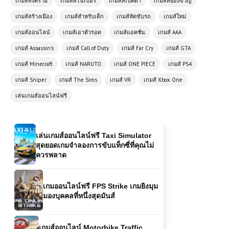
เกมส์สงคราม
เกมส์สไนเปอร์
เกมส์สเปคต่ำ
เกมส์สยองขวัญ
เกมส์สร้างเมือง
เกมส์สำหรับเด็ก
เกมส์หัดขับรถ
เกมส์ใหม่
(PC) F1 2020 เกมแข่งรถฟอร์มูล่า
เกมส์ออนไลน์
เกมส์เอาตัวรอด
เกมส์แอคชั่น
เกมส์ AAA
วันที่สมจริงที่สุด
เกมส์ Assassin's
เกมส์ Call of Duty
เกมส์ Far Cry
เกมส์ GTA
เกมส์ Minecraft
เกมส์ NARUTO
เกมส์ ONE PIECE
เกมส์ PS4
เกมส์ออนไลน์ Archer Hero – ฮีโร่นัก
เกมส์ Sniper
เกมส์ The Sims
เกมส์ VR
เกมส์ Xbox One
ธนูพิชิตศัตรูด้วยปลายนิ้ว
เล่นเกมส์ออนไลน์ฟรี
เล่นเกมส์ออนไลน์ฟรี Taxi Simulator
สุดยอดเกมจำลองการขับแท็กซี่ที่คุณไม่
ควรพลาด
เกมออนไลน์ฟรี FPS Strike เกมยิงมุม
มองบุคคลที่หนึ่งสุดมันส์
เกมส์ออนไลน์ Motorbike Traffic
ความท้าทายบนท้องถนนที่ไม่เคยหยุด
นิ่ง