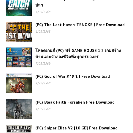
ปลา
1/05/2568
โหลดเกม Aven Colony | Free
Download
(PC) The Last Haven-TENOKE | Free Download
1/05/2568
เกมส์ออนไลน์ Rooftop Duel – เกม
แอ็คชั่นต่อสู้บนหลังคาสุดมันส์
โหลดเกมส์ (PC) ฟรี GAME HOUSE 1.2 เกมสร้าง
บ้านและจำลองชีวิตที่สนุกครบวงจร
7/03/2569
เกมส์ออนไลน์ Mafia Getaway Cars
ยานพาหนะคู่ใจของโลกใต้ดิน
(PC) God of War ภาค 1 | Free Download
4/27/2568
เกมส์ออนไลน์ฟรี Tractor Farming
Simulator – เกมจำลองการทำฟาร์มสุด
(PC) Bleak Faith Forsaken Free Download
สมจริง
4/07/2568
เกมส์ออนไลน์ฟรี CobraZ.io Classic
สนุกไม่รู้จบกับเกมงูออนไลน์สุดคลาสสิก
(PC) Sniper Elite V2 [10 GB] Free Download