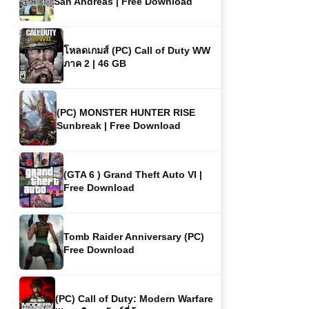
โหลดเกมส์ (PC) Call of Duty WW
ภาค 2 | 46 GB
(PC) MONSTER HUNTER RISE
Sunbreak | Free Download
(GTA 6 ) Grand Theft Auto VI |
Free Download
Tomb Raider Anniversary (PC)
Free Download
(PC) Call of Duty: Modern Warfare
III เกมยิงสุดมันส์ที่ห้ามพลาด