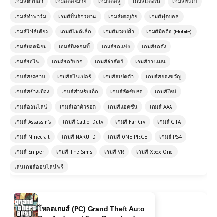
เกมส์ตกปลา
เกมส์ต่อยมวย
เกมส์ต่อสู้
เกมส์แต่งรถ
เกมส์ทั่วไป
เกมส์ทำฟาร์ม
เกมส์ปั่นจักรยาน
เกมส์ผจญภัย
เกมส์ฟุตบอล
เกมส์ไฟล์เดียว
เกมส์ไฟล์เล็ก
เกมส์มวยปล้ำ
เกมส์มือถือ (Mobile)
เกมส์ยอดนิยม
เกมส์ยิงซอมบี้
เกมส์รถแข่ง
เกมส์รถถัง
เกมส์รถไฟ
เกมส์รถวิบาก
เกมส์ล่าสัตว์
เกมส์วางแผน
เกมส์สงคราม
เกมส์สไนเปอร์
เกมส์สเปคต่ำ
เกมส์สยองขวัญ
เกมส์สร้างเมือง
เกมส์สำหรับเด็ก
เกมส์หัดขับรถ
เกมส์ใหม่
โหลดเกมส์ (PC) Car Mechanic
เกมส์ออนไลน์
เกมส์เอาตัวรอด
เกมส์แอคชั่น
เกมส์ AAA
Simulator 2021 ฟรี
เกมส์ Assassin's
เกมส์ Call of Duty
เกมส์ Far Cry
เกมส์ GTA
เกมส์ Minecraft
เกมส์ NARUTO
เกมส์ ONE PIECE
เกมส์ PS4
(PC) F1 2020 เกมแข่งรถฟอร์มูล่า
เกมส์ Sniper
เกมส์ The Sims
เกมส์ VR
เกมส์ Xbox One
วันที่สมจริงที่สุด
เล่นเกมส์ออนไลน์ฟรี
โหลดเกมส์ (PC) Grand Theft Auto
San Andreas | Free Download