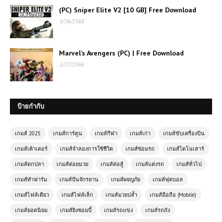
(PC) Sniper Elite V2 [10 GB] Free Download
โหลดเกมส์ (PC) Tnsurgency:
5/26/2568
Sandstorm – เกมยิงสมจริงที่ท้าทายผู้
เล่นทุกคน
Marvel’s Avengers (PC) | Free Download
2/27/2566
เกมส์ออนไลน์ฟรี The Farmer ฮีโร่
แห่งผืนดินที่ขับเคลื่อนโลก
ป้ายกำกับ
โหลดเกมส์ (PC) Monster Truck
Booster เกมรถบิ๊กฟุตพลังระเบิด ซิ่งแรง
สะใจบนทุกสนามสุดโหด
เกมส์ 2025
เกมส์การ์ตูน
เกมส์กีฬา
เกมส์เก่า
เกมส์ขับเครื่องบิน
เกมส์เค้าเตอร์
เกมส์จำลองการใช้ชีวิต
เกมส์ซ่อมรถ
เกมส์ไดโนเสาร์
เกมส์ออนไลน์ฟรี Racing Cars เกม
เกมส์ตกปลา
เกมส์ต่อยมวย
เกมส์ต่อสู้
เกมส์แต่งรถ
เกมส์ทั่วไป
แข่งรถความเร็วสูง สนุกเร้าใจทุกสนาม
เกมส์ทำฟาร์ม
เกมส์ปั่นจักรยาน
เกมส์ผจญภัย
เกมส์ฟุตบอล
เกมส์ไฟล์เดียว
เกมส์ไฟล์เล็ก
เกมส์มวยปล้ำ
เกมส์มือถือ (Mobile)
เกมส์ออนไลน์ฟรี Secret Sniper
เกมส์ยอดนิยม
เกมส์ยิงซอมบี้
เกมส์รถแข่ง
เกมส์รถถัง
Agent ภารกิจลับของมือปืนยอดฝีมือ