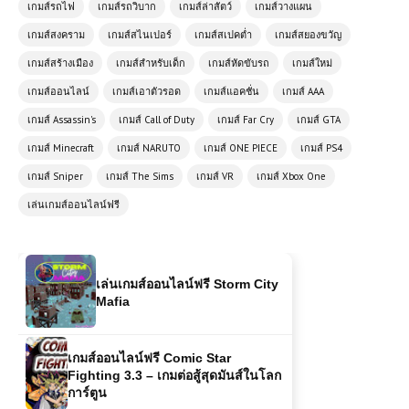
เกมส์รถไฟ
เกมส์รถวิบาก
เกมส์ล่าสัตว์
เกมส์วางแผน
เกมส์สงคราม
เกมส์สไนเปอร์
เกมส์สเปคต่ำ
เกมส์สยองขวัญ
เกมส์ออนไลน์ Zombie Sniper นักล่า
ซอมบี้มือโปร เกมยิงสุดมันส์ที่ต้องลอง!
เกมส์สร้างเมือง
เกมส์สำหรับเด็ก
เกมส์หัดขับรถ
เกมส์ใหม่
เกมส์ออนไลน์
เกมส์เอาตัวรอด
เกมส์แอคชั่น
เกมส์ AAA
เกมส์ Assassin's
เกมส์ Call of Duty
เกมส์ Far Cry
เกมส์ GTA
เกมส์ออนไลน์ฟรี Highway Cars
รถยนต์ที่เกิดมาเพื่อถนนสายไฮเวย์
เกมส์ Minecraft
เกมส์ NARUTO
เกมส์ ONE PIECE
เกมส์ PS4
เกมส์ Sniper
เกมส์ The Sims
เกมส์ VR
เกมส์ Xbox One
เล่นเกมส์ออนไลน์ฟรี
เล่นเกมส์ออนไลน์ฟรี Storm City
Mafia
เกมส์ออนไลน์ฟรี Comic Star
Fighting 3.3 – เกมต่อสู้สุดมันส์ในโลก
การ์ตูน
เล่นเกมส์ออนไลน์ฟรี Tiny Crash
Fighters เกมต่อสู้สุดมันส์ ประกอบรถรบ
จิ๋วแล้วชนให้ยับ!