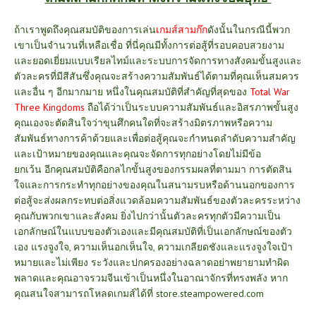
ถ้าเราพูดถึงคุณสมบัติของการเล่น
เกมส์สามก๊ก
ดังนั้นในกรณีนี้พวก
เขาเป็นจำนวนที่เหลือเชื่อ ที่นี่คุณมีทั้งการต่อสู้ที่รอบคอบสวยงาม
และยอดเยี่ยมแบบเรียลไทม์และระบบการจัดการทางสังคมขั้นสูงและ
ตัวละครที่มีสีสันซึ่งคุณจะสร้างความสัมพันธ์ได้ตามที่คุณเห็นสมควร
และอื่น ๆ อีกมากมาย
หนึ่งในคุณสมบัติที่สำคัญที่สุดของ
Total
War
Three Kingdoms
ถือได้ว่าเป็นระบบความสัมพันธ์และอิสรภาพขั้นสูง
คุณเองจะตัดสินใจว่าขุนศึกคนใดที่จะสร้างมิตรภาพหรือความ
สัมพันธ์ทางการค้าด้วยและเพื่อต่อสู้คุณจะกำหนดลำดับความสำคัญ
และเป้าหมายของคุณและคุณจะจัดการทุกอย่างโดยไม่มีข้อ
ยกเว้น
อีกคุณสมบัติคือกลไกขั้นสูงของกรรมผลที่ตามมา การตัดสิน
ใจและการกระทำทุกอย่างของคุณในสนามรบหรือด้านนอกของการ
ต่อสู้จะส่งผลกระทบต่อสิ่งแวดล้อมความสัมพันธ์ของตัวละครระหว่าง
คุณกับพวกเขาและสังคม ยิ่งไปกว่านั้นตัวละครทุกตัวมีความเป็น
เอกลักษณ์ในแบบของตัวเองและมีคุณสมบัติที่เป็นเอกลักษณ์ของตัว
เอง แรงจูงใจ, ความเห็นอกเห็นใจ, ความเกลียดชังและแรงจูงใจเป้า
หมายและไม่เพียง ระวังและปกครองอย่างฉลาดอย่าพยายามทำผิด
พลาดและคุณอาจรวมจีนเข้าเป็นหนึ่งในอาณาจักรที่ทรงพลัง หาก
คุณสนใจสามารถโหลดเกมส์ได้ที่
store.steampowered.com