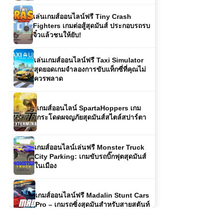
เล่นเกมส์ออนไลน์ฟรี Taxi Simulator
สุดยอดเกมจำลองการขับแท็กซี่ที่คุณไม่
ควรพลาด
เกมส์ออนไลน์ SpartaHoppers เกม
กระโดดผจญภัยสุดมันส์สไตล์สปาร์ตา
เกมส์ออนไลน์เล่นฟรี Monster Truck
City Parking: เกมขับรถบิ๊กฟุตสุดมันส์
ในเมือง
เกมส์ออนไลน์ฟรี Madalin Stunt Cars
Pro – เกมรถซิ่งสุดมันสำหรับสายสตันท์
เกมส์ออนไลน์ฟรี Dragon Fist 3D –
ศิลปะการต่อสู้กำปั้นมังกรในโลก 3 มิติ