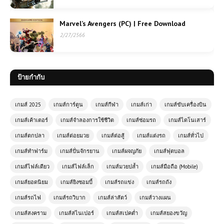
Marvel’s Avengers (PC) | Free Download
2/27/2566
ป้ายกำกับ
เกมส์ 2025
เกมส์การ์ตูน
เกมส์กีฬา
เกมส์เก่า
เกมส์ขับเครื่องบิน
เกมส์เค้าเตอร์
เกมส์จำลองการใช้ชีวิต
เกมส์ซ่อมรถ
เกมส์ไดโนเสาร์
เกมส์ตกปลา
เกมส์ต่อยมวย
เกมส์ต่อสู้
เกมส์แต่งรถ
เกมส์ทั่วไป
เกมส์ทำฟาร์ม
เกมส์ปั่นจักรยาน
เกมส์ผจญภัย
เกมส์ฟุตบอล
เกมส์ไฟล์เดียว
เกมส์ไฟล์เล็ก
เกมส์มวยปล้ำ
เกมส์มือถือ (Mobile)
เกมส์ยอดนิยม
เกมส์ยิงซอมบี้
เกมส์รถแข่ง
เกมส์รถถัง
เกมส์รถไฟ
เกมส์รถวิบาก
เกมส์ล่าสัตว์
เกมส์วางแผน
เกมส์สงคราม
เกมส์สไนเปอร์
เกมส์สเปคต่ำ
เกมส์สยองขวัญ