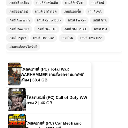
โหลดเกมส์ (PC) Grand Theft Auto
เกมส์สร้างเมือง
เกมส์สำหรับเด็ก
เกมส์หัดขับรถ
เกมส์ใหม่
San Andreas | Free Download
เกมส์ออนไลน์
เกมส์เอาตัวรอด
เกมส์แอคชั่น
เกมส์ AAA
เกมส์ Assassin's
เกมส์ Call of Duty
เกมส์ Far Cry
เกมส์ GTA
(PC) MONSTER HUNTER RISE
เกมส์ Minecraft
เกมส์ NARUTO
เกมส์ ONE PIECE
เกมส์ PS4
Sunbreak | Free Download
เกมส์ Sniper
เกมส์ The Sims
เกมส์ VR
เกมส์ Xbox One
เล่นเกมส์ออนไลน์ฟรี
โหลดเกมส์ (PC) Total War:
WARHAMMER เกมส์สงครามยกทัพตี
เมือง | 38.4 GB
โหลดเกมส์ (PC) Call of Duty WW
ภาค 2 | 46 GB
โหลดเกมส์ (PC) Car Mechanic
Simulator 2021 ฟรี