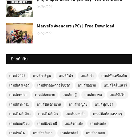
เกมส์ออนไลน์ฟรี Crazy Car Arena
5/26/2568
สนุกสุดมันส์กับสนามประลองรถสุดโหด
Marvel’s Avengers (PC) | Free Download
เกมส์ออนไลน์ฟรี Idle Dev Startup
2/27/2566
เกมจำลองสตาร์ทอัพแนว Idle
Simulation
ป้ายกำกับ
เกมส์ออนไลน์ฟรี Moto Trials – เกมขี่
มอเตอร์ไซค์สุดมันส์ท้าทายด่าน
เกมส์ 2025
เกมส์การ์ตูน
เกมส์กีฬา
เกมส์เก่า
เกมส์ขับเครื่องบิน
เกมส์เค้าเตอร์
เกมส์จำลองการใช้ชีวิต
เกมส์ซ่อมรถ
เกมส์ไดโนเสาร์
โหลดเกมส์ Project CARS 2 | เกมส์
แนวรถแข่งยอดนิยม
เกมส์ตกปลา
เกมส์ต่อยมวย
เกมส์ต่อสู้
เกมส์แต่งรถ
เกมส์ทั่วไป
เกมส์ทำฟาร์ม
เกมส์ปั่นจักรยาน
เกมส์ผจญภัย
เกมส์ฟุตบอล
เกมส์ไฟล์เดียว
เกมส์ไฟล์เล็ก
เกมส์มวยปล้ำ
เกมส์มือถือ (Mobile)
เกมส์ออนไลน์ฟรี Monster Truck
Booster – เกมรถบูสเตอร์สุดมันส์
เกมส์ยอดนิยม
เกมส์ยิงซอมบี้
เกมส์รถแข่ง
เกมส์รถถัง
เกมส์รถไฟ
เกมส์รถวิบาก
เกมส์ล่าสัตว์
เกมส์วางแผน