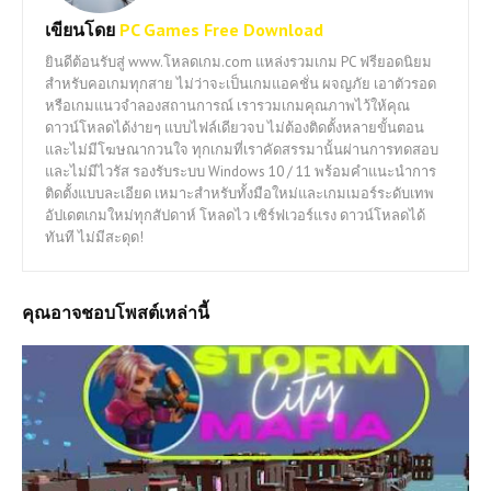
เขียนโดย
PC Games Free Download
ยินดีต้อนรับสู่ www.โหลดเกม.com แหล่งรวมเกม PC ฟรียอดนิยม
สำหรับคอเกมทุกสาย ไม่ว่าจะเป็นเกมแอคชั่น ผจญภัย เอาตัวรอด
หรือเกมแนวจำลองสถานการณ์ เรารวมเกมคุณภาพไว้ให้คุณ
ดาวน์โหลดได้ง่ายๆ แบบไฟล์เดียวจบ ไม่ต้องติดตั้งหลายขั้นตอน
และไม่มีโฆษณากวนใจ ทุกเกมที่เราคัดสรรมานั้นผ่านการทดสอบ
และไม่มีไวรัส รองรับระบบ Windows 10 / 11 พร้อมคำแนะนำการ
ติดตั้งแบบละเอียด เหมาะสำหรับทั้งมือใหม่และเกมเมอร์ระดับเทพ
อัปเดตเกมใหม่ทุกสัปดาห์ โหลดไว เซิร์ฟเวอร์แรง ดาวน์โหลดได้
ทันที ไม่มีสะดุด!
คุณอาจชอบโพสต์เหล่านี้