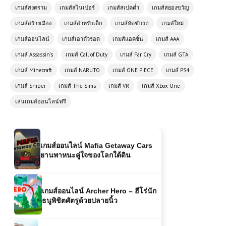
เกมส์สงคราม
เกมส์สไนเปอร์
เกมส์สเปคต่ำ
เกมส์สยองขวัญ
เกมส์ออนไลน์ฟรี Truck Racing –
เกมแข่งรถบรรทุกสุดมันส์
เกมส์สร้างเมือง
เกมส์สำหรับเด็ก
เกมส์หัดขับรถ
เกมส์ใหม่
เกมส์ออนไลน์
เกมส์เอาตัวรอด
เกมส์แอคชั่น
เกมส์ AAA
เกมส์ Assassin's
เกมส์ Call of Duty
เกมส์ Far Cry
เกมส์ GTA
เกมออนไลน์ฟรี FPS Strike เกมยิงมุม
มองบุคคลที่หนึ่งสุดมันส์
เกมส์ Minecraft
เกมส์ NARUTO
เกมส์ ONE PIECE
เกมส์ PS4
เกมส์ Sniper
เกมส์ The Sims
เกมส์ VR
เกมส์ Xbox One
เกมส์ออนไลน์ Mafia Getaway Cars
เล่นเกมส์ออนไลน์ฟรี
ยานพาหนะคู่ใจของโลกใต้ดิน
เกมส์ออนไลน์ Archer Hero – ฮีโร่นัก
ธนูพิชิตศัตรูด้วยปลายนิ้ว
เล่นเกมส์ออนไลน์ฟรี Monster Truck
Racing เกมแข่งรถบิ๊กฟุตสุดดุเดือด