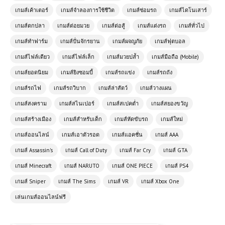
เกมส์เค้าเตอร์
เกมส์จำลองการใช้ชีวิต
เกมส์ซ่อมรถ
เกมส์ไดโนเสาร์
เกมส์ตกปลา
เกมส์ต่อยมวย
เกมส์ต่อสู้
เกมส์แต่งรถ
เกมส์ทั่วไป
เกมส์ทำฟาร์ม
เกมส์ปั่นจักรยาน
เกมส์ผจญภัย
เกมส์ฟุตบอล
เกมส์ออนไลน์ Battle Royale
เกมส์ไฟล์เดียว
เกมส์ไฟล์เล็ก
เกมส์มวยปล้ำ
เกมส์มือถือ (Mobile)
Simulator – จำลองสนามรบ เอาชีวิต
เกมส์ยอดนิยม
เกมส์ยิงซอมบี้
เกมส์รถแข่ง
เกมส์รถถัง
รอดเป็นคนสุดท้าย!
เกมส์รถไฟ
เกมส์รถวิบาก
เกมส์ล่าสัตว์
เกมส์วางแผน
⚔️ Stickman Kombat 2D เกมต่อสู้สุด
เกมส์สงคราม
เกมส์สไนเปอร์
เกมส์สเปคต่ำ
เกมส์สยองขวัญ
มันส์ เล่นฟรี เล่นฟรีบนเว็บ โหลดเร็ว
เกมส์สร้างเมือง
เล่นสนุกทุกเวลา
เกมส์สำหรับเด็ก
เกมส์หัดขับรถ
เกมส์ใหม่
เกมส์ออนไลน์
เกมส์เอาตัวรอด
เกมส์แอคชั่น
เกมส์ AAA
เกมส์ออนไลน์ฟรี The Farmer ฮีโร่
เกมส์ Assassin's
เกมส์ Call of Duty
เกมส์ Far Cry
เกมส์ GTA
แห่งผืนดินที่ขับเคลื่อนโลก
เกมส์ Minecraft
เกมส์ NARUTO
เกมส์ ONE PIECE
เกมส์ PS4
เกมส์ Sniper
เกมส์ The Sims
เกมส์ VR
เกมส์ Xbox One
เกมส์ออนไลน์ฟรี Boxing Random
เล่นเกมส์ออนไลน์ฟรี
แนวชกมวย