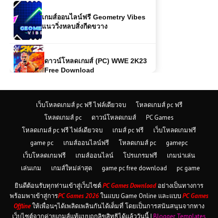
เกมส์ออนไลน์ฟรี Geometry Vibes
แนววิ่งหลบสิ่งกีดขวาง
ดาวน์โหลดเกมส์ (PC) WWE 2K23
Free Download
เกมออนไลน์ฟรี Jacks Village แหล่ง
เว็บโหลดเกมส์ pc ฟรี ไฟล์เดียวจบ
โหลดเกมส์ pc ฟรี
ช็อปปิ้งและไลฟ์สไตล์ที่คุณไม่ควรพลาด
โหลดเกมส์ pc
ดาวน์โหลดเกมส์
PC Games
โหลดเกมส์ pc ฟรี ไฟล์เดียวจบ
เกมส์ pc ฟรี
เว็บโหลดเกมฟรี
game pc
เกมส์ออนไลน์ฟรี
โหลดเกมส์ pc
gamepc
เกมส์ออนไลน์ฟรี Flash Bash – เกม
เว็บโหลดเกมฟรี
เกมส์ออนไลน์
โปรแกรมฟรี
เกมน่าเล่น
ต่อสู้สไตล์สตรีทสุดมันส์
เล่นเกม
เกมส์ใหม่ล่าสุด
game pc free download
pc game
ยินดีต้อนรับทุกท่านเข้าสู่เว็บไซต์
PC Games Download
อย่างเป็นทางการ
เกมส์ออนไลน์ฟรี ATV Ultimate
พร้อมพาเข้าสู่การ
PC Games 2026
ในแบบ Game Online และแบบ
PC Games
OffRoad ผจญภัยสุดมันส์บนเส้นทาง
ออฟโรด
Offline
ให้เพื่อนๆได้เพลิดเพลินกันได้เต็มที่ โดยเป็นการสนันสนุนจากทาง
เว็บไซต์จากค่ายเกมส์แท้แบบถูกลิขสิทธิได้แล้ววันนี้ |
Blogger Templates