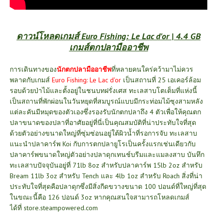
ดาวน์โหลดเกมส์ Euro Fishing: Le Lac d'or | 4.4 GB
เกมส์ตกปลามืออาชีพ
การเดินทางของ
นักตกปลามืออาชีพ
ที่หลายคนใคร่คว้ามาไม่ควร
พลาดกับเกมส์
Euro Fishing: Le Lac d'or
เป็นสถานที่ 25 เอเคอร์ล้อม
รอบด้วยป่าไม้และตั้งอยู่ในชนบทฝรั่งเศส ทะเลสาบโตเต็มที่แห่งนี้
เป็นสถานที่พักผ่อนในวันหยุดที่สมบูรณ์แบบมีกระท่อมไม้ซุงสามหลัง
แต่ละคันมีหมุดของตัวเองซึ่งรองรับนักตกปลาถึง 4 ตัวเพื่อให้คุณตก
ปลาขนาดของปลาที่อาศัยอยู่ที่นี่เป็นคุณสมบัติที่น่าประทับใจที่สุด
ด้วยตัวอย่างขนาดใหญ่ที่ซุ่มซ่อนอยู่ใต้ผิวน้ำที่รอการจับ ทะเลสาบ
แนะนำปลาคาร์พ Koi กับการตกปลายูโรเป็นครั้งแรกเช่นเดียวกับ
ปลาคาร์พขนาดใหญ่ตัวอย่างปลาดุกเทนช์บรีมและแมลงสาบ บันทึก
ทะเลสาบปัจจุบันอยู่ที่ 71lb 8oz สำหรับปลาคาร์พ 15lb 2oz สำหรับ
Bream 11lb 3oz สำหรับ Tench และ 4lb 1oz สำหรับ Roach สิ่งที่น่า
ประทับใจที่สุดคือปลาดุกซึ่งมีสิ่งกีดขวางขนาด 100 ปอนด์ที่ใหญ่ที่สุด
ในขณะนี้คือ 126 ปอนด์ 3oz หากคุณสนใจสามารถโหลดเกมส์
ได้ที่
store.steampowered.com