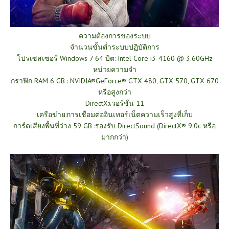
ความต้องการของระบบ
จำนวนขั้นต่ำ
ระบบปฏิบัติการ
โปรเซสเซอร์ Windows 7 64 บิต: Intel Core i3-4160 @ 3.60GHz
หน่วยความจำ
กราฟิก RAM 6 GB : NVIDIA®GeForce® GTX 480, GTX 570, GTX 670
หรือสูงกว่า
DirectX:เวอร์ชั่น 11
เครือข่าย:การเชื่อมต่ออินเทอร์เน็ตความเร็วสูงที่
เก็บ
การ์ดเสียงพื้นที่ว่าง 59 GB :รองรับ DirectSound (DirectX® 9.0c หรือ
มากกว่า)