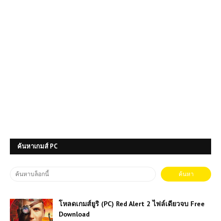
ค้นหาเกมส์ PC
โหลดเกมส์ยูริ (PC) Red Alert 2 ไฟล์เดียวจบ Free
Download