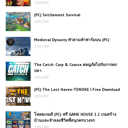
5/10/2568
(PC) Settlement Survival
5/09/2568
Medieval Dynasty ทำสวนทำฟาร์มบน (PC)
5/10/2568
The Catch: Carp & Coarse ผจญภัยไปกับการตก
ปลา
1/05/2568
(PC) The Last Haven-TENOKE | Free Download
1/05/2568
โหลดเกมส์ (PC) ฟรี GAME HOUSE 1.2 เกมสร้าง
บ้านและจำลองชีวิตที่สนุกครบวงจร
7/03/2569