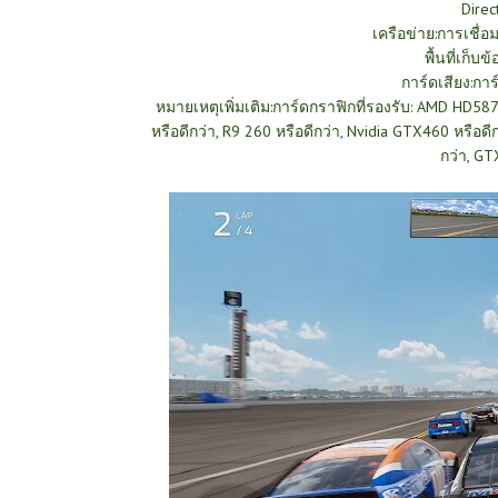
Direc
เครือข่าย:การเชื่อ
พื้นที่เก็บข
การ์ดเสียง:การ
หมายเหตุเพิ่มเติม:การ์ดกราฟิกที่รองรับ: AMD HD587
หรือดีกว่า, R9 260 หรือดีกว่า, Nvidia GTX460 หรือด
กว่า, GT