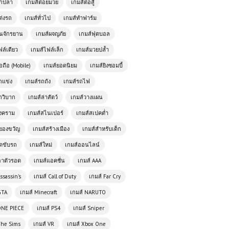
ตกปลา
เกมส์ต่อยมวย
เกมส์ต่อสู้
ดาวน์โหลดเกมส์ตกปลา Ultimate
Fishing Simulator | 6.7 GB
ต่งรถ
เกมส์ทั่วไป
เกมส์ทำฟาร์ม
ั่นจักรยาน
เกมส์ผจญภัย
เกมส์ฟุตบอล
เกมส์ออนไลน์ Battle Royale
ฟล์เดียว
เกมส์ไฟล์เล็ก
เกมส์มวยปล้ำ
Simulator – จำลองสนามรบ เอาชีวิต
อถือ (Mobile)
เกมส์ยอดนิยม
เกมส์ยิงซอมบี้
รอดเป็นคนสุดท้าย!
ถแข่ง
เกมส์รถถัง
เกมส์รถไฟ
เกมส์ออนไลน์ฟรี Rogue Sergeant:
ถวิบาก
เกมส์ล่าสัตว์
เกมส์วางแผน
The Final Operation – เกมยิงแอ็กชัน
สงคราม
เกมส์สไนเปอร์
เกมส์สเปคต่ำ
สุดมันส์
ยองขวัญ
เกมส์สร้างเมือง
เกมส์สำหรับเด็ก
ัดขับรถ
เกมส์ใหม่
เกมส์ออนไลน์
เกมส์ออนไลน์ฟรี Racing Cars เกม
แข่งรถความเร็วสูง สนุกเร้าใจทุกสนาม
อาตัวรอด
เกมส์แอคชั่น
เกมส์ AAA
ssassin's
เกมส์ Call of Duty
เกมส์ Far Cry
เล่นเกมส์ออนไลน์ฟรี Taxi Simulator
GTA
เกมส์ Minecraft
เกมส์ NARUTO
สุดยอดเกมจำลองการขับแท็กซี่ที่คุณไม่
ควรพลาด
ONE PIECE
เกมส์ PS4
เกมส์ Sniper
The Sims
เกมส์ VR
เกมส์ Xbox One