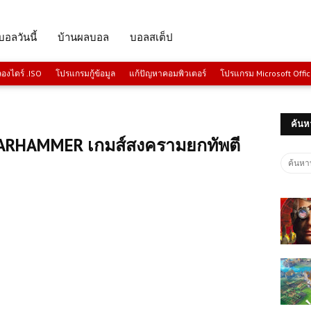
บอลวันนี้
บ้านผลบอล
บอลสเต็ป
งไดร์ .ISO
โปรแกรมกู้ข้อมูล
แก้ปัญหาคอมพิวเตอร์
โปรแกรม Microsoft Offi
ค้นห
 WARHAMMER เกมส์สงครามยกทัพตี