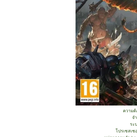
ความต
จำ
ระบ
โปรเซสเซอร