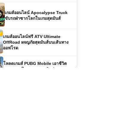
เกมส์ออนไลน์ Apocalypse Truck
ขับรถฝ่าซากโลกในเกมสุดมันส์
เกมส์ออนไลน์ฟรี ATV Ultimate
OffRoad ผจญภัยสุดมันส์บนเส้นทาง
ออฟโรด
โหลดเกมส์ PUBG Mobile เอาชีวิต
รอดสุดระทึกกลางสมรภูมิแห่งความ
มันส์
เกมออนไลน์ Stickman Destruction –
เกมสายฮา ทำลายล้างแบบไม่มีลิมิต
เกมออนไลน์ Pokemon Monsters
Adventure – การผจญภัยในโลกโปเก
มอนสุดตื่นเต้น