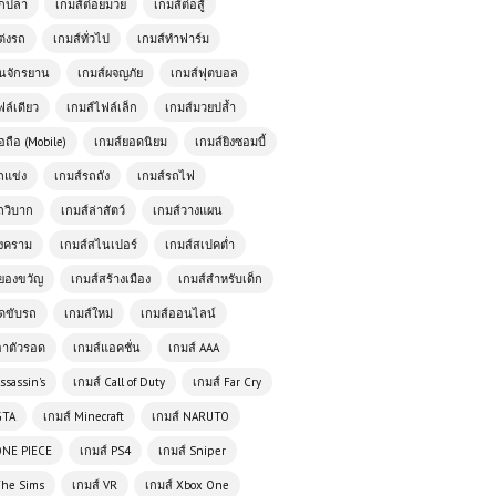
ตกปลา
เกมส์ต่อยมวย
เกมส์ต่อสู้
ต่งรถ
เกมส์ทั่วไป
เกมส์ทำฟาร์ม
ั่นจักรยาน
เกมส์ผจญภัย
เกมส์ฟุตบอล
ฟล์เดียว
เกมส์ไฟล์เล็ก
เกมส์มวยปล้ำ
อถือ (Mobile)
เกมส์ยอดนิยม
เกมส์ยิงซอมบี้
ถแข่ง
เกมส์รถถัง
เกมส์รถไฟ
ถวิบาก
เกมส์ล่าสัตว์
เกมส์วางแผน
สงคราม
เกมส์สไนเปอร์
เกมส์สเปคต่ำ
ยองขวัญ
เกมส์สร้างเมือง
เกมส์สำหรับเด็ก
ัดขับรถ
เกมส์ใหม่
เกมส์ออนไลน์
เกมส์ออนไลน์ฟรี Mr. Space Bullet
นักเดินทางแห่งจักรวาลผู้ไม่หยุดพัก
อาตัวรอด
เกมส์แอคชั่น
เกมส์ AAA
ssassin's
เกมส์ Call of Duty
เกมส์ Far Cry
เกมส์ออนไลน์ฟรี Tractor Farming
GTA
เกมส์ Minecraft
เกมส์ NARUTO
Simulator – เกมจำลองการทำฟาร์มสุด
สมจริง
ONE PIECE
เกมส์ PS4
เกมส์ Sniper
The Sims
เกมส์ VR
เกมส์ Xbox One