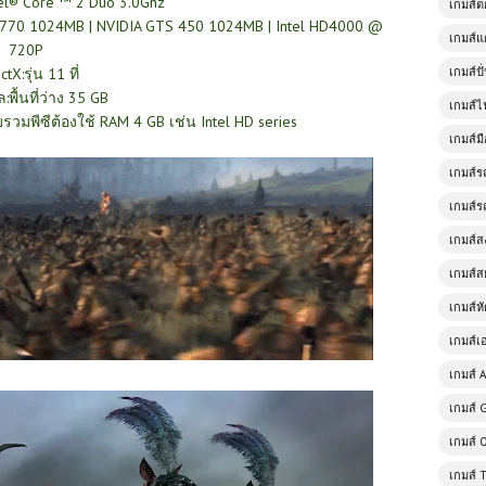
el® Core ™ 2 Duo 3.0Ghz
เกมส์
 5770 1024MB | NVIDIA GTS 450 1024MB | Intel HD4000 @
เกมส์แ
720P
ctX:รุ่น 11 ที่
เกมส์ป
ล:พื้นที่ว่าง 35 GB
เกมส์ไ
บรวมพีซีต้องใช้ RAM 4 GB เช่น Intel HD series
เกมส์มื
เกมส์ร
เกมส์ร
เกมส์
เกมส์ส
เกมส์ห
เกมส์เ
เกมส์ A
เกมส์ 
เกมส์ 
เกมส์ 