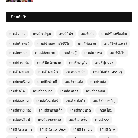
ป้ายกำกับ
เกมส์ 2025
เกมส์การ์ตูน
เกมส์กีฬา
เกมส์เก่า
เกมส์ขับเครื่องบิน
เกมส์เค้าเตอร์
เกมส์จำลองการใช้ชีวิต
เกมส์ซ่อมรถ
เกมส์ไดโนเสาร์
เกมส์ตกปลา
เกมส์ต่อยมวย
เกมส์ต่อสู้
เกมส์แต่งรถ
เกมส์ทั่วไป
เกมส์ทำฟาร์ม
เกมส์ปั่นจักรยาน
เกมส์ผจญภัย
เกมส์ฟุตบอล
เกมส์ไฟล์เดียว
เกมส์ไฟล์เล็ก
เกมส์มวยปล้ำ
เกมส์มือถือ (Mobile)
เกมออนไลน์ฟรี Tank Arena การต่อสู้
สุดดุเดือดในสนามรบ
เกมส์ยอดนิยม
เกมส์ยิงซอมบี้
เกมส์รถแข่ง
เกมส์รถถัง
เกมส์รถไฟ
เกมส์รถวิบาก
เกมส์ล่าสัตว์
เกมส์วางแผน
เกมส์สงคราม
เกมส์สไนเปอร์
เกมส์สเปคต่ำ
เกมส์สยองขวัญ
โหลดเกมส์ Project CARS 2 | เกมส์
แนวรถแข่งยอดนิยม
เกมส์สร้างเมือง
เกมส์สำหรับเด็ก
เกมส์หัดขับรถ
เกมส์ใหม่
เกมส์ออนไลน์
เกมส์เอาตัวรอด
เกมส์แอคชั่น
เกมส์ AAA
โหลดเกมส์ (PC) Car Mechanic
เกมส์ Assassin's
เกมส์ Call of Duty
เกมส์ Far Cry
เกมส์ GTA
Simulator 2021 ฟรี