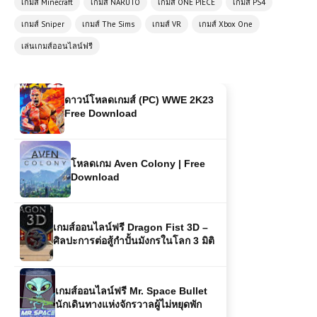
เกมส์ Minecraft
เกมส์ NARUTO
เกมส์ ONE PIECE
เกมส์ PS4
เกมส์ Sniper
เกมส์ The Sims
เกมส์ VR
เกมส์ Xbox One
ดาวน์โหลดเกมส์ (PC) WWE 2K23
เล่นเกมส์ออนไลน์ฟรี
Free Download
โหลดเกม Aven Colony | Free
Download
เกมส์ออนไลน์ฟรี Dragon Fist 3D –
ศิลปะการต่อสู้กำปั้นมังกรในโลก 3 มิติ
เกมส์ออนไลน์ฟรี Mr. Space Bullet
นักเดินทางแห่งจักรวาลผู้ไม่หยุดพัก
เกมส์ออนไลน์ Fall Brainrots เกม
ปาร์ตี้สุดฮา เล่นฟรี สนุกได้ทุกเวลา