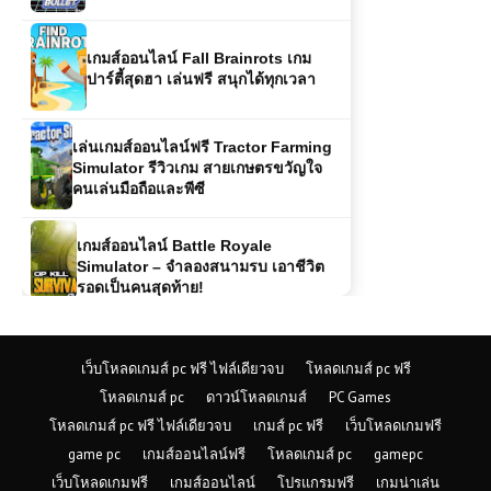
เล่นเกมส์ออนไลน์ฟรี Tractor Farming
Simulator รีวิวเกม สายเกษตรขวัญใจ
คนเล่นมือถือและพีซี
เกมส์ออนไลน์ Battle Royale
Simulator – จำลองสนามรบ เอาชีวิต
รอดเป็นคนสุดท้าย!
เกมออนไลน์ฟรี ArmedForces.io เกม
ยิงออนไลน์สุดมันส์แบบเรียลไทม์
เกมส์ออนไลน์ฟรี Army Combat
เว็บโหลดเกมส์ pc ฟรี ไฟล์เดียวจบ
โหลดเกมส์ pc ฟรี
ศิลปะแห่งการรบของกองทัพ
โหลดเกมส์ pc
ดาวน์โหลดเกมส์
PC Games
โหลดเกมส์ pc ฟรี ไฟล์เดียวจบ
เกมส์ pc ฟรี
เว็บโหลดเกมฟรี
game pc
เกมส์ออนไลน์ฟรี
โหลดเกมส์ pc
gamepc
เกมส์ออนไลน์ Mafia Getaway Cars
เว็บโหลดเกมฟรี
เกมส์ออนไลน์
โปรแกรมฟรี
เกมน่าเล่น
ยานพาหนะคู่ใจของโลกใต้ดิน