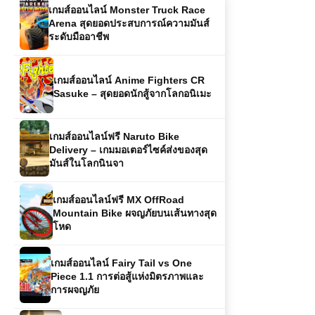
เกมส์ออนไลน์ Anime Fighters CR
Sasuke – สุดยอดนักสู้จากโลกอนิเมะ
เกมส์ออนไลน์ฟรี Naruto Bike
Delivery – เกมมอเตอร์ไซค์ส่งของสุด
มันส์ในโลกนินจา
เกมส์ออนไลน์ฟรี MX OffRoad
Mountain Bike ผจญภัยบนเส้นทางสุด
โหด
เกมส์ออนไลน์ Fairy Tail vs One
Piece 1.1 การต่อสู้แห่งมิตรภาพและ
การผจญภัย
เกมส์ออนไลน์ฟรี Sniper Team 3 –
เกมยิงซุ่มสุดตื่นเต้น