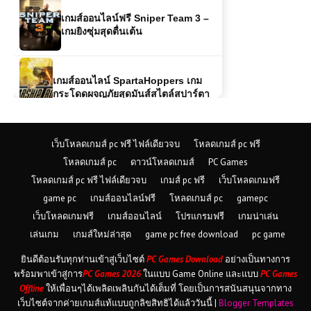
เกมส์ออนไลน์ SpartaHoppers เกม
กระโดดผจญภัยสุดมันส์สไตล์สปาร์ตา
เกมออนไลน์ One Piece vs CR: Zoro
– การต่อสู้ของตำนานและเกมสุดมันส์
เว็บโหลดเกมส์ pc ฟรี ไฟล์เดียวจบ
โหลดเกมส์ pc ฟรี
เกมส์ออนไลน์ฟรี Car Wash ทำความ
สะอาดรถครบวงจรด้วยมืออาชีพ
โหลดเกมส์ pc
ดาวน์โหลดเกมส์
PC Games
โหลดเกมส์ pc ฟรี ไฟล์เดียวจบ
เกมส์ pc ฟรี
เว็บโหลดเกมฟรี
game pc
เกมส์ออนไลน์ฟรี
โหลดเกมส์ pc
gamepc
เกมส์ออนไลน์ฟรี Army Combat
เว็บโหลดเกมฟรี
เกมส์ออนไลน์
โปรแกรมฟรี
เกมน่าเล่น
ศิลปะแห่งการรบของกองทัพ
เล่นเกม
เกมส์ใหม่ล่าสุด
game pc free download
pc game
ยินดีต้อนรับทุกท่านเข้าสู่เว็บไซต์
PC Games Download
อย่างเป็นทางการ
ดาวน์โหลดเกมส์ (PC) WWE 2K23
พร้อมพาเข้าสู่การ
PC Games 2026
ในแบบ Game Online และแบบ
PC Games
Free Download
Offline
ให้เพื่อนๆได้เพลิดเพลินกันได้เต็มที่ โดยเป็นการสนันสนุนจากทาง
เว็บไซต์จากค่ายเกมส์แท้แบบถูกลิขสิทธิได้แล้ววันนี้ |
Blogger Templates