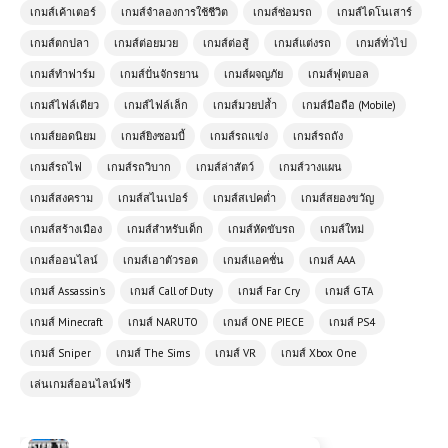
เกมส์เค้าเตอร์
เกมส์จำลองการใช้ชีวิต
เกมส์ซ่อมรถ
เกมส์ไดโนเสาร์
เกมส์ตกปลา
เกมส์ต่อยมวย
เกมส์ต่อสู้
เกมส์แต่งรถ
เกมส์ทั่วไป
เกมส์ทำฟาร์ม
เกมส์ปั่นจักรยาน
เกมส์ผจญภัย
เกมส์ฟุตบอล
เกมส์ไฟล์เดียว
เกมส์ไฟล์เล็ก
เกมส์มวยปล้ำ
เกมส์มือถือ (Mobile)
เกมส์ออนไลน์ฟรี Dragon Fist 3D –
เกมส์ยอดนิยม
เกมส์ยิงซอมบี้
เกมส์รถแข่ง
เกมส์รถถัง
ศิลปะการต่อสู้กำปั้นมังกรในโลก 3 มิติ
เกมส์รถไฟ
เกมส์รถวิบาก
เกมส์ล่าสัตว์
เกมส์วางแผน
เกมส์สงคราม
เกมส์สไนเปอร์
เกมส์สเปคต่ำ
เกมส์สยองขวัญ
เกมส์ออนไลน์ Motorbike Traffic
ความท้าทายบนท้องถนนที่ไม่เคยหยุด
เกมส์สร้างเมือง
เกมส์สำหรับเด็ก
เกมส์หัดขับรถ
เกมส์ใหม่
นิ่ง
เกมส์ออนไลน์
เกมส์เอาตัวรอด
เกมส์แอคชั่น
เกมส์ AAA
เกมส์ Assassin's
เกมส์ Call of Duty
เกมส์ Far Cry
เกมส์ GTA
โหลดเกมส์ (PC) Car Mechanic
Simulator 2021 ฟรี
เกมส์ Minecraft
เกมส์ NARUTO
เกมส์ ONE PIECE
เกมส์ PS4
เกมส์ Sniper
เกมส์ The Sims
เกมส์ VR
เกมส์ Xbox One
เกมส์ออนไลน์ Monster Truck Race
เล่นเกมส์ออนไลน์ฟรี
Arena สุดยอดประสบการณ์ความมันส์
ระดับมืออาชีพ