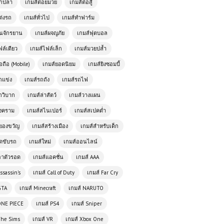
ตกปลา
เกมส์ต่อยมวย
เกมส์ต่อสู้
ต่งรถ
เกมส์ทั่วไป
เกมส์ทำฟาร์ม
ั่นจักรยาน
เกมส์ผจญภัย
เกมส์ฟุตบอล
ฟล์เดียว
เกมส์ไฟล์เล็ก
เกมส์มวยปล้ำ
อถือ (Mobile)
เกมส์ยอดนิยม
เกมส์ยิงซอมบี้
ถแข่ง
เกมส์รถถัง
เกมส์รถไฟ
ถวิบาก
เกมส์ล่าสัตว์
เกมส์วางแผน
เกมส์ออนไลน์ Battle Royale
สงคราม
เกมส์สไนเปอร์
เกมส์สเปคต่ำ
Simulator – จำลองสนามรบ เอาชีวิต
รอดเป็นคนสุดท้าย!
ยองขวัญ
เกมส์สร้างเมือง
เกมส์สำหรับเด็ก
ัดขับรถ
เกมส์ใหม่
เกมส์ออนไลน์
เกมส์ออนไลน์ฟรี 🚗💨 Super Car
อาตัวรอด
เกมส์แอคชั่น
เกมส์ AAA
Driving เกมแข่งรถสุดเท่ที่ทุกคนใฝ่ฝัน
อยากขึ้นขับ
ssassin's
เกมส์ Call of Duty
เกมส์ Far Cry
GTA
เกมส์ Minecraft
เกมส์ NARUTO
เกมออนไลน์ฟรี Yuyu Hakusho Wars
– ศึกพลังวิญญาณในตำนานการ์ตูนสุด
ONE PIECE
เกมส์ PS4
เกมส์ Sniper
มันส์
The Sims
เกมส์ VR
เกมส์ Xbox One