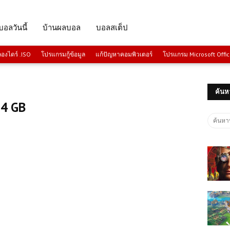
บอลวันนี้
บ้านผลบอล
บอลสเต็ป
งไดร์ .ISO
โปรแกรมกู้ข้อมูล
แก้ปัญหาคอมพิวเตอร์
โปรแกรม Microsoft Offi
ค้นห
.4 GB