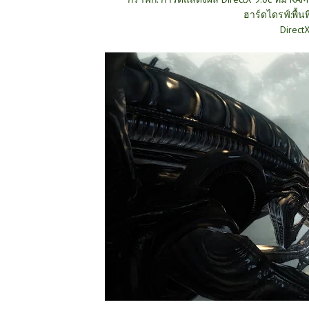
ฮาร์ดไดรฟ์:พื้น
DirectX