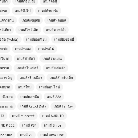
ตกปลา
เกมส์ต่อยมวย
เกมส์ต่อสู้
เกมส์ออนไลน์ฟรี Truck Racing –
เกมแข่งรถบรรทุกสุดมันส์
ต่งรถ
เกมส์ทั่วไป
เกมส์ทำฟาร์ม
ั่นจักรยาน
เกมส์ผจญภัย
เกมส์ฟุตบอล
เกมส์ออนไลน์ฟรี Julie Beauty Salon
ฟล์เดียว
เกมส์ไฟล์เล็ก
เกมส์มวยปล้ำ
เติมเต็มความงามของคุณด้วยบริการมือ
อถือ (Mobile)
เกมส์ยอดนิยม
เกมส์ยิงซอมบี้
อาชีพ
ถแข่ง
เกมส์รถถัง
เกมส์รถไฟ
เกมส์ออนไลน์ฟรี King of Fighters
ถวิบาก
เกมส์ล่าสัตว์
เกมส์วางแผน
Wing EX – ศึกไฟท์ติ้งสุดมันส์ที่รวมเหล่า
สงคราม
เกมส์สไนเปอร์
เกมส์สเปคต่ำ
นักสู้ในตำนาน
ยองขวัญ
เกมส์สร้างเมือง
เกมส์สำหรับเด็ก
ัดขับรถ
เกมส์ใหม่
เกมส์ออนไลน์
เกมออนไลน์ฟรี Fort Drifter ผจญภัย
ในโลกของความเร็วและกลยุทธ์
อาตัวรอด
เกมส์แอคชั่น
เกมส์ AAA
ssassin's
เกมส์ Call of Duty
เกมส์ Far Cry
Pixelmon Town: เมืองแห่งโปเกมอน
GTA
เกมส์ Minecraft
เกมส์ NARUTO
ในโลก Minecraft ที่สายเกมต้องลอง
ONE PIECE
เกมส์ PS4
เกมส์ Sniper
The Sims
เกมส์ VR
เกมส์ Xbox One