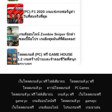
เกมส์ออนไลน์ Zombie Sniper นักล่า
ซอมบี้มือโปร เกมยิงสุดมันส์ที่ต้องลอง!
โหลดเกมส์ (PC) ฟรี GAME HOUSE
1.2 เกมสร้างบ้านและจำลองชีวิตที่สนุก
ครบวงจร
เกมส์ออนไลน์ฟรี King of Fighters
Wing EX – ศึกไฟท์ติ้งสุดมันส์ที่รวมเหล่า
นักสู้ในตำนาน
เล่นเกมส์ออนไลน์ฟรี Tractor Farming
เว็บโหลดเกมส์ pc ฟรี ไฟล์เดียวจบ
โหลดเกมส์ pc ฟรี
Simulator รีวิวเกม สายเกษตรขวัญใจ
โหลดเกมส์ pc
ดาวน์โหลดเกมส์
PC Games
คนเล่นมือถือและพีซี
โหลดเกมส์ pc ฟรี ไฟล์เดียวจบ
เกมส์ pc ฟรี
เว็บโหลดเกมฟรี
game pc
เกมส์ออนไลน์ฟรี
โหลดเกมส์ pc
gamepc
เกมส์ออนไลน์ฟรี MX OffRoad
Mountain Bike ผจญภัยบนเส้นทางสุด
เว็บโหลดเกมฟรี
เกมส์ออนไลน์
โปรแกรมฟรี
เกมน่าเล่น
โหด