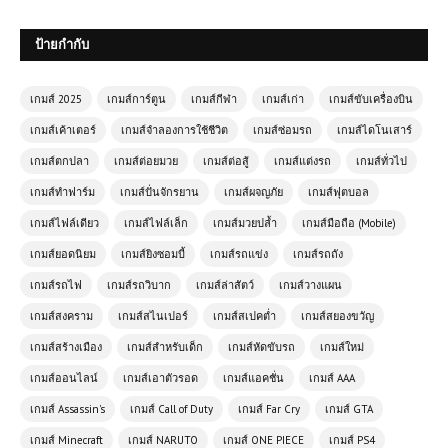
ป้ายกำกับ
เกมส์ 2025
เกมส์การ์ตูน
เกมส์กีฬา
เกมส์เก่า
เกมส์ขับเครื่องบิน
เกมส์เค้าเตอร์
เกมส์จำลองการใช้ชีวิต
เกมส์ซ่อมรถ
เกมส์ไดโนเสาร์
เกมส์ตกปลา
เกมส์ต่อยมวย
เกมส์ต่อสู้
เกมส์แต่งรถ
เกมส์ทั่วไป
เกมส์ทำฟาร์ม
เกมส์ปั่นจักรยาน
เกมส์ผจญภัย
เกมส์ฟุตบอล
เกมส์ออนไลน์ฟรี Zombie Road:
เกมส์ไฟล์เดียว
เกมส์ไฟล์เล็ก
เกมส์มวยปล้ำ
เกมส์มือถือ (Mobile)
Shooter with Destruction – เกมยิง
เกมส์ยอดนิยม
เกมส์ยิงซอมบี้
เกมส์รถแข่ง
เกมส์รถถัง
ซอมบี้สุดมันส์
เกมส์รถไฟ
เกมส์รถวิบาก
เกมส์ล่าสัตว์
เกมส์วางแผน
เกมส์สงคราม
เกมส์สไนเปอร์
เกมส์สเปคต่ำ
เกมส์สยองขวัญ
เกมส์ออนไลน์ฟรี Highway Moto –
สุดมันส์บนทางหลวงแบบไร้ขีดจำกัด
เกมส์สร้างเมือง
เกมส์สำหรับเด็ก
เกมส์หัดขับรถ
เกมส์ใหม่
เกมส์ออนไลน์
เกมส์เอาตัวรอด
เกมส์แอคชั่น
เกมส์ AAA
เกมส์ออนไลน์ Fairy Tail vs One
เกมส์ Assassin's
เกมส์ Call of Duty
เกมส์ Far Cry
เกมส์ GTA
Piece 1.1 การต่อสู้แห่งมิตรภาพและ
การผจญภัย
เกมส์ Minecraft
เกมส์ NARUTO
เกมส์ ONE PIECE
เกมส์ PS4