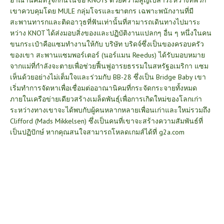
เขาควบคุมโดย MULE กลุ่มโจรและฆาตกร เฉพาะพนักงานที่มี
สะพานทารกและติดอาวุธที่ฟันเท่านั้นที่สามารถเดินทางไปมาระ
หว่าง KNOT ได้ส่งมอบสิ่งของและปฏิบัติงานแปลกๆ อื่น ๆ
หนึ่งในคน
ขนกระเป๋าคือแซมทำงานให้กับ บริษัท บริดจ์ซึ่งเป็นของครอบครัว
ของเขา สะพานแซมพอร์เตอร์ (นอร์แมน Reedus) ได้รับมอบหมาย
จากแม่ที่กำลังจะตายเพื่อช่วยฟื้นฟูอารยธรรมในสหรัฐอเมริกา แซม
เห็นด้วยอย่างไม่เต็มใจและร่วมกับ BB-28 ซึ่งเป็น Bridge Baby เขา
เริ่มทำการจัดหาเพื่อเชื่อมต่ออาณานิคมที่กระจัดกระจายทั้งหมด
ภายในเครือข่ายเดียวสร้างเมล็ดพันธุ์เพื่อการเกิดใหม่ของโลกเก่า
ระหว่างทางเขาจะได้พบกับผู้คนหลากหลายเพื่อนเก่าและใหม่รวมถึง
Clifford (Mads Mikkelsen) ซึ่งเป็นคนที่เขาจะสร้างความสัมพันธ์ที่
เป็นปฏิปักษ์ หากคุณสนใจสามารถโหลดเกมส์ได้ที่
g2a.com