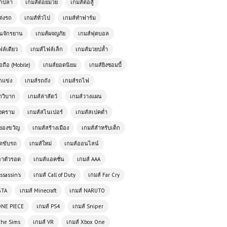
ตกปลา
เกมส์ต่อยมวย
เกมส์ต่อสู้
ต่งรถ
เกมส์ทั่วไป
เกมส์ทำฟาร์ม
ั่นจักรยาน
เกมส์ผจญภัย
เกมส์ฟุตบอล
ฟล์เดียว
เกมส์ไฟล์เล็ก
เกมส์มวยปล้ำ
อถือ (Mobile)
เกมส์ยอดนิยม
เกมส์ยิงซอมบี้
ถแข่ง
เกมส์รถถัง
เกมส์รถไฟ
ถวิบาก
เกมส์ล่าสัตว์
เกมส์วางแผน
สงคราม
เกมส์สไนเปอร์
เกมส์สเปคต่ำ
โหลดเกมส์ (PC) Naruto Shippuden
ยองขวัญ
เกมส์สร้างเมือง
เกมส์สำหรับเด็ก
ภาค 4 Free Download
ัดขับรถ
เกมส์ใหม่
เกมส์ออนไลน์
อาตัวรอด
เกมส์แอคชั่น
เกมส์ AAA
เกมส์ออนไลน์ฟรี Backflip Challenge
ssassin's
เกมส์ Call of Duty
เกมส์ Far Cry
เกมผาดโผนสุดมันส์ ทดสอบสกิลการตี
ลังกา
GTA
เกมส์ Minecraft
เกมส์ NARUTO
ONE PIECE
เกมส์ PS4
เกมส์ Sniper
เกมส์ออนไลน์ฟรี Cartoon Strike เกม
The Sims
เกมส์ VR
เกมส์ Xbox One
ยิงออนไลน์แนวการ์ตูนที่เล่นฟรีและสนุก