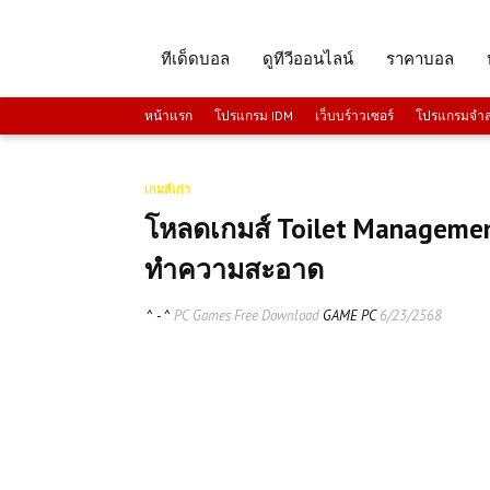
ทีเด็ดบอล
ดูทีวีออนไลน์
ราคาบอล
หน้าแรก
โปรแกรม IDM
เว็บบร์าวเซอร์
โปรแกรมจำลอ
เกมส์เก่า
โหลดเกมส์ Toilet Managemen
ทำความสะอาด
^ - ^
PC Games Free Download
GAME PC
6/23/2568