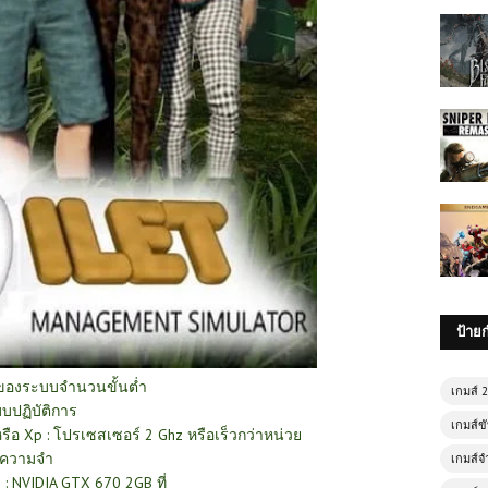
ป้าย
ของระบบ
จำนวนขั้นต่ำ
เกมส์ 
บปฏิบัติการ
เกมส์ขั
หรือ Xp : โปรเซสเซอร์ 2 Ghz หรือเร็วกว่าหน่วย
ความจำ
เกมส์จ
: NVIDIA GTX 670 2GB ที่