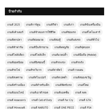
ป้ายกำกับ
เกมส์ 2025
เกมส์การ์ตูน
เกมส์กีฬา
เกมส์เก่า
เกมส์ขับเครื่องบิน
เกมส์เค้าเตอร์
เกมส์จำลองการใช้ชีวิต
เกมส์ซ่อมรถ
เกมส์ไดโนเสาร์
เกมส์ออนไลน์ฟรี Monster Truck
Booster – เกมรถบูสเตอร์สุดมันส์
เกมส์ตกปลา
เกมส์ต่อยมวย
เกมส์ต่อสู้
เกมส์แต่งรถ
เกมส์ทั่วไป
เกมส์ทำฟาร์ม
เกมส์ปั่นจักรยาน
เกมส์ผจญภัย
เกมส์ฟุตบอล
เกมส์ไฟล์เดียว
เกมส์ไฟล์เล็ก
เกมส์มวยปล้ำ
เกมส์มือถือ (Mobile)
เกมส์ออนไลน์ Dockyard Tank
Parking รถถังน่าเล่นสุดมันส์
เกมส์ยอดนิยม
เกมส์ยิงซอมบี้
เกมส์รถแข่ง
เกมส์รถถัง
เกมส์รถไฟ
เกมส์รถวิบาก
เกมส์ล่าสัตว์
เกมส์วางแผน
เกมส์สงคราม
เกมส์สไนเปอร์
เกมส์สเปคต่ำ
เกมส์สยองขวัญ
เกมส์ออนไลน์ Zombie Sniper นักล่า
ซอมบี้มือโปร เกมยิงสุดมันส์ที่ต้องลอง!
เกมส์สร้างเมือง
เกมส์สำหรับเด็ก
เกมส์หัดขับรถ
เกมส์ใหม่
เกมส์ออนไลน์
เกมส์เอาตัวรอด
เกมส์แอคชั่น
เกมส์ AAA
เกมส์ออนไลน์ War Simulator เกม
เกมส์ Assassin's
เกมส์ Call of Duty
เกมส์ Far Cry
เกมส์ GTA
จำลองสงครามสุดสมจริง วางกลยุทธ์
พิชิตศัตรูในสมรภูมิเดือด
เกมส์ Minecraft
เกมส์ NARUTO
เกมส์ ONE PIECE
เกมส์ PS4