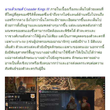
มาแล้วเกมส์ Crusader Kings III
ภายในเนื้องเรื่องจะเต็มไปด้วยแผนที่
ที่ใหญ่ที่สุดของซีรีส์ทั้งหมดซึ่งเข้าถึงจากไอซ์แลนด์ด้านหนึ่งไปจนถึง
แอฟริกากลาง ยิ่งไปกว่านั้นโลกจะมีรายละเอียดมากขึ้นและเต็มไป
ด้วยการตั้งถิ่นฐานและมณฑลต่างๆมากขึ้น แต่ละมณฑลดังกล่าวมี
มณฑลของตนเองซึ่งสามารถปิดล้อมและพิชิตได้ ตัวละครและ
ราชวงศ์เกมดังกล่าวให้ผู้เล่นไม่เพียง แต่เป็นภาพบุคคลของตัวละครที่
เฉพาะเจาะจง (เช่นผู้ปกครองของอาณาจักร) แต่ยังมีร่าง 3 มิติแบบ
เต็มตัว ตัวละครแต่ละตัวยังมีชุดลักษณะเฉพาะของตนเอง นอกจากนี้
ยังมีพันธุศาสตร์พื้นฐานบางอย่างที่นำมาใช้ซึ่งทำให้เป็นไปได้ว่าพ่อ
แม่อาจส่งต่อลักษณะบางอย่างไปยังลูกของตน ลักษณะหลายอย่าง
อาจเป็นทั้งเชิงบวกหรือเชิงลบมากกว่าและอาจส่งผลกระทบต่อความ
สัมพันธ์ของตัวละครกับผู้อื่น