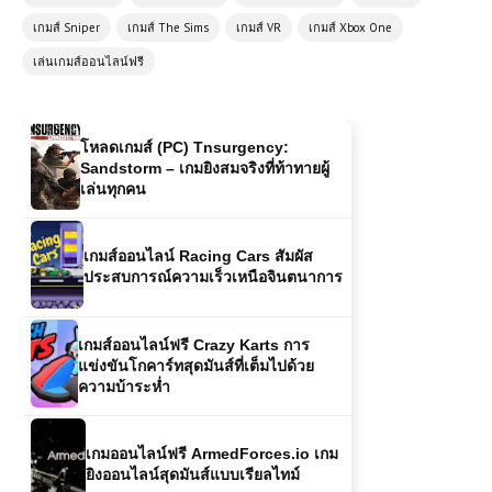
เกมส์ Sniper
เกมส์ The Sims
เกมส์ VR
เกมส์ Xbox One
โหลดเกมส์ (PC) Sniper Elite ภาค 3
เล่นเกมส์ออนไลน์ฟรี
Free Download
โหลดเกมส์ (PC) Tnsurgency:
Sandstorm – เกมยิงสมจริงที่ท้าทายผู้
เล่นทุกคน
เกมส์ออนไลน์ Racing Cars สัมผัส
ประสบการณ์ความเร็วเหนือจินตนาการ
เกมส์ออนไลน์ฟรี Crazy Karts การ
แข่งขันโกคาร์ทสุดมันส์ที่เต็มไปด้วย
ความบ้าระห่ำ
เกมออนไลน์ฟรี ArmedForces.io เกม
ยิงออนไลน์สุดมันส์แบบเรียลไทม์