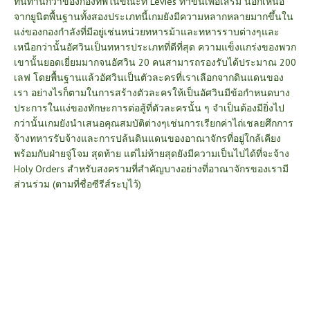
ทนทานกว่าของกองทัพในขณะที่ Levies ทำขึ้นเพื่อเสริม นอกเหนือ
จากยูนิตพื้นฐานทั้งสองประเภทนี้เกมยังมีความหลากหลายมากขึ้นใน
แง่ของกองกำลังที่มีอยู่เช่นหน่วยทหารม้าและทหารราบต่างๆและ
เหนือกว่านั้น
อัศวินเป็นทหารประเภทที่ดีที่สุด ความแข็งแกร่งของพวก
เขานั้นยอดเยี่ยมมากจนอัศวิน 20 คนสามารถรองรับได้ประมาณ 200
เลฟ โดยพื้นฐานแล้วอัศวินเป็นตัวละครที่เราเลือกจากดินแดนของ
เรา อย่างไรก็ตามในการสร้างตัวละครให้เป็นอัศวินมีข้อกำหนดบาง
ประการในแง่ของทักษะการต่อสู้ที่ตัวละครนั้น ๆ จำเป็นต้องมี
ยิ่งไป
กว่านั้นเกมยังนำเสนอคุณสมบัติต่างๆเช่นการเรียกค่าไถ่เชลยศึกการ
จ้างทหารรับจ้างและการปล้นดินแดนของอาณาจักรที่อยู่ใกล้เคียง
พร้อมกับฝ่ายจู่โจม สุดท้าย แต่ไม่ท้ายสุดยังมีความเป็นไปได้ที่จะจ้าง
Holy Orders สำหรับสงครามที่สำคัญบางอย่างที่อาณาจักรของเรามี
ส่วนร่วม (ตามที่ชื่อซีรีส์ระบุไว้)