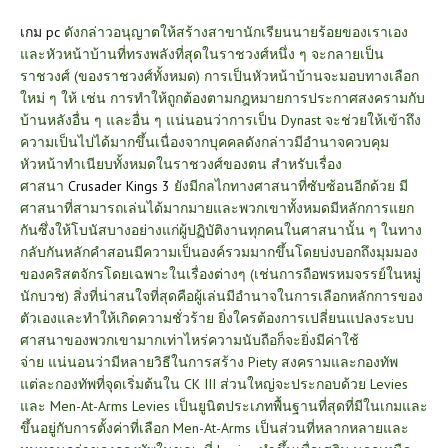
เกม pc
ดังกล่าวอนุญาตให้สร้างสาขานักเรียนนายร้อยของเราเอง
และหัวหน้าบ้านที่ทรงพลังที่สุดในราชวงศ์หนึ่ง ๆ จะกลายเป็น
ราชวงศ์ (ของราชวงศ์ทั้งหมด) การเป็นหัวหน้าบ้านจะมอบทางเลือก
ใหม่ ๆ ให้ เช่น การทำให้ถูกต้องตามกฎหมายการประกาศสงครามกับ
บ้านหลังอื่น ๆ และอื่น ๆ แน่นอนว่าการเป็น Dynast จะช่วยให้เข้าถึง
ความเป็นไปได้มากขึ้นเนื่องจากบุคคลดังกล่าวมีอำนาจควบคุม
หัวหน้าทำเนียบทั้งหมดในราชวงศ์ของตน สำหรับเรื่อง
ศาสนา
Crusader Kings 3
ยังมีกลไกทางศาสนาที่ซับซ้อนอีกด้วย มี
ศาสนาที่สามารถเล่นได้มากมายและพวกเขาทั้งหมดมีหลักการแยก
กันซึ่งให้โบนัสบางอย่างแก่ผู้ปฏิบัติงานทุกคนในศาสนานั้น ๆ ในทาง
กลับกันหลักคำสอนมีความเป็นองค์รวมมากขึ้นโดยบ่งบอกถึงมุมมอง
ของคริสตจักรโดยเฉพาะในเรื่องต่างๆ (เช่นการถือพรหมจรรย์ในหมู่
นักบวช)
สิ่งที่น่าสนใจที่สุดคือผู้เล่นมีอำนาจในการเลือกหลักการของ
ตัวเองและทำให้เกิดความชั่วร้าย ยิ่งใครต้องการเปลี่ยนแปลงระบบ
ศาสนาของพวกเขามากเท่าไหร่ความนับถือก็จะยิ่งมีค่าใช้
จ่าย
แน่นอนว่ามีหลายวิธีในการสร้าง Piety
สงครามและกองทัพ
แต่ละกองทัพที่จุดเริ่มต้นใน CK III ส่วนใหญ่จะประกอบด้วย Levies
และ Men-At-Arms Levies เป็นยูนิตประเภทพื้นฐานที่สุดที่มีในเกมและ
ขึ้นอยู่กับการตั้งค่าที่เลือก Men-At-Arms เป็นส่วนที่หลากหลายและ