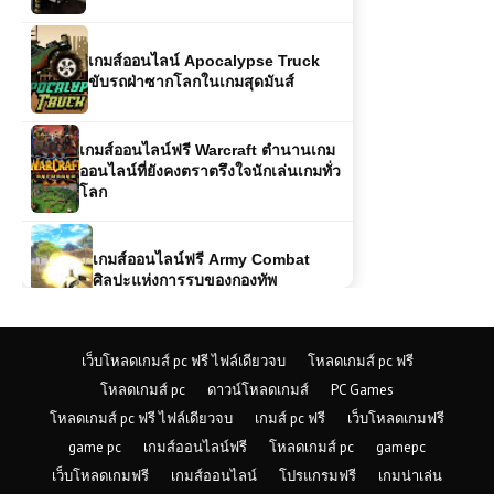
เกมส์ออนไลน์ Apocalypse Truck
ขับรถฝ่าซากโลกในเกมสุดมันส์
เกมส์ออนไลน์ฟรี Warcraft ตำนานเกม
ออนไลน์ที่ยังคงตราตรึงใจนักเล่นเกมทั่ว
โลก
เกมส์ออนไลน์ฟรี Army Combat
ศิลปะแห่งการรบของกองทัพ
เกมส์ออนไลน์ฟรี Highway Cars
เว็บโหลดเกมส์ pc ฟรี ไฟล์เดียวจบ
โหลดเกมส์ pc ฟรี
รถยนต์ที่เกิดมาเพื่อถนนสายไฮเวย์
โหลดเกมส์ pc
ดาวน์โหลดเกมส์
PC Games
โหลดเกมส์ pc ฟรี ไฟล์เดียวจบ
เกมส์ pc ฟรี
เว็บโหลดเกมฟรี
game pc
เกมส์ออนไลน์ฟรี
โหลดเกมส์ pc
gamepc
เกมส์ออนไลน์ฟรี Dark Ninja Hanjo
เว็บโหลดเกมฟรี
เกมส์ออนไลน์
โปรแกรมฟรี
เกมน่าเล่น
การผจญภัยของนินจามืดสุดลึกลับ