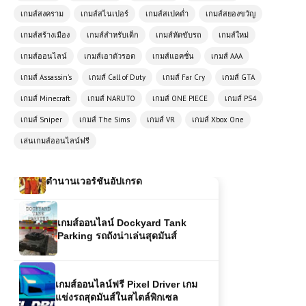
เกมส์สงคราม
เกมส์สไนเปอร์
เกมส์สเปคต่ำ
เกมส์สยองขวัญ
ดาวน์โหลดเกมส์ (PC) WWE 2K23
Free Download
เกมส์สร้างเมือง
เกมส์สำหรับเด็ก
เกมส์หัดขับรถ
เกมส์ใหม่
เกมส์ออนไลน์
เกมส์เอาตัวรอด
เกมส์แอคชั่น
เกมส์ AAA
เล่นเกมส์ออนไลน์ฟรี Tiny Crash
เกมส์ Assassin's
เกมส์ Call of Duty
เกมส์ Far Cry
เกมส์ GTA
Fighters เกมต่อสู้สุดมันส์ ประกอบรถรบ
จิ๋วแล้วชนให้ยับ!
เกมส์ Minecraft
เกมส์ NARUTO
เกมส์ ONE PIECE
เกมส์ PS4
เกมส์ Sniper
เกมส์ The Sims
เกมส์ VR
เกมส์ Xbox One
เกมส์ออนไลน์ Dragon Ball Fierce
เล่นเกมส์ออนไลน์ฟรี
Fighting 2.6 – ศึกดราก้อนบอลใน
ตำนานเวอร์ชันอัปเกรด
เกมส์ออนไลน์ Dockyard Tank
Parking รถถังน่าเล่นสุดมันส์
เกมส์ออนไลน์ฟรี Pixel Driver เกม
แข่งรถสุดมันส์ในสไตล์พิกเซล