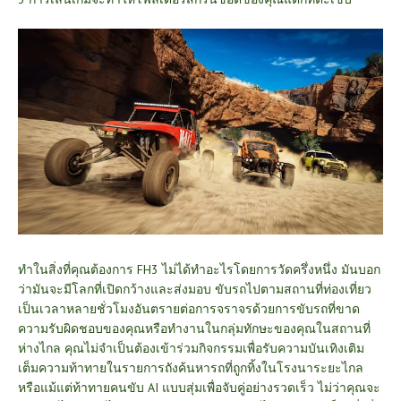
ทำในสิ่งที่คุณต้องการ
FH3 ไม่ได้ทำอะไรโดยการวัดครึ่งหนึ่ง มันบอก
ว่ามันจะมีโลกที่เปิดกว้างและส่งมอบ ขับรถไปตามสถานที่ท่องเที่ยว
เป็นเวลาหลายชั่วโมงอันตรายต่อการจราจรด้วยการขับรถที่ขาด
ความรับผิดชอบของคุณหรือทำงานในกลุ่มทักษะของคุณในสถานที่
ห่างไกล คุณไม่จำเป็นต้องเข้าร่วมกิจกรรมเพื่อรับความบันเทิงเติม
เต็มความท้าทายในรายการถังค้นหารถที่ถูกทิ้งในโรงนาระยะไกล
หรือแม้แต่ท้าทายคนขับ AI แบบสุ่มเพื่อจับคู่อย่างรวดเร็ว ไม่ว่าคุณจะ