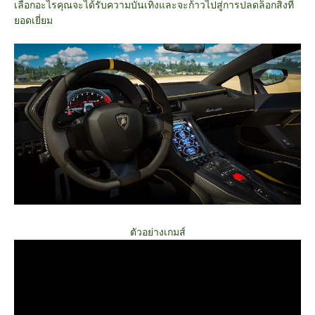
เลือกอะไรคุณจะได้รับความบันเทิงและจะก้าวไปสู่การปลดล็อกสิ่งที่
ยอดเยี่ยม
ตัวอย่างเกมส์