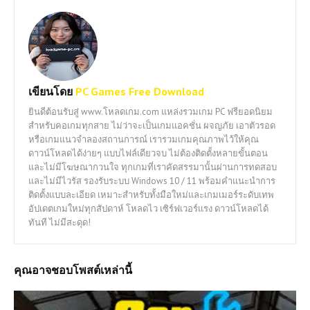
เขียนโดย
PC Games Free Download
ยินดีต้อนรับสู่ www.โหลดเกม.com แหล่งรวมเกม PC ฟรียอดนิยม
สำหรับคอเกมทุกสาย ไม่ว่าจะเป็นเกมแอคชั่น ผจญภัย เอาตัวรอด
หรือเกมแนวจำลองสถานการณ์ เรารวมเกมคุณภาพไว้ให้คุณ
ดาวน์โหลดได้ง่ายๆ แบบไฟล์เดียวจบ ไม่ต้องติดตั้งหลายขั้นตอน
และไม่มีโฆษณากวนใจ ทุกเกมที่เราคัดสรรมานั้นผ่านการทดสอบ
และไม่มีไวรัส รองรับระบบ Windows 10 / 11 พร้อมคำแนะนำการ
ติดตั้งแบบละเอียด เหมาะสำหรับทั้งมือใหม่และเกมเมอร์ระดับเทพ
อัปเดตเกมใหม่ทุกสัปดาห์ โหลดไว เซิร์ฟเวอร์แรง ดาวน์โหลดได้
ทันที ไม่มีสะดุด!
คุณอาจชอบโพสต์เหล่านี้