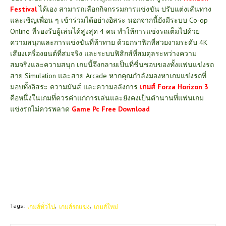
Festival
ได้เอง สามารถเลือกกิจกรรมการแข่งขัน ปรับแต่งเส้นทาง
และเชิญเพื่อน ๆ เข้าร่วมได้อย่างอิสระ นอกจากนี้ยังมีระบบ Co-op
Online ที่รองรับผู้เล่นได้สูงสุด 4 คน ทำให้การแข่งรถเต็มไปด้วย
ความสนุกและการแข่งขันที่ท้าทาย ด้วยกราฟิกที่สวยงามระดับ 4K
เสียงเครื่องยนต์ที่สมจริง และระบบฟิสิกส์ที่สมดุลระหว่างความ
สมจริงและความสนุก เกมนี้จึงกลายเป็นที่ชื่นชอบของทั้งแฟนแข่งรถ
สาย Simulation และสาย Arcade หากคุณกำลังมองหาเกมแข่งรถที่
มอบทั้งอิสระ ความมันส์ และความอลังการ
เกมส์ Forza Horizon 3
คือหนึ่งในเกมที่ควรค่าแก่การเล่นและยังคงเป็นตำนานที่แฟนเกม
แข่งรถไม่ควรพลาด
Game Pc Free Download
Tags:
เกมส์ทั่วไป
เกมส์รถแข่ง
เกมส์ใหม่