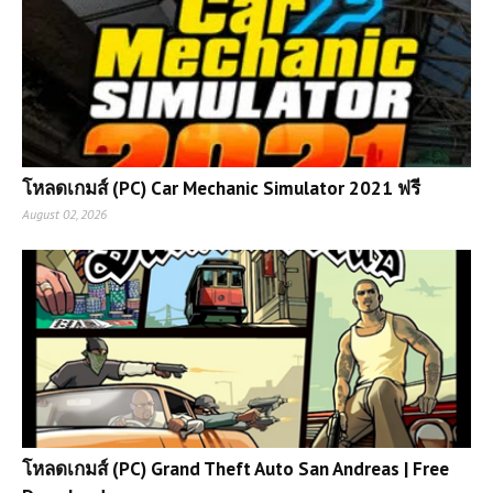
โหลดเกมส์ (PC) Car Mechanic Simulator 2021 ฟรี
August 02, 2026
โหลดเกมส์ (PC) Grand Theft Auto San Andreas | Free