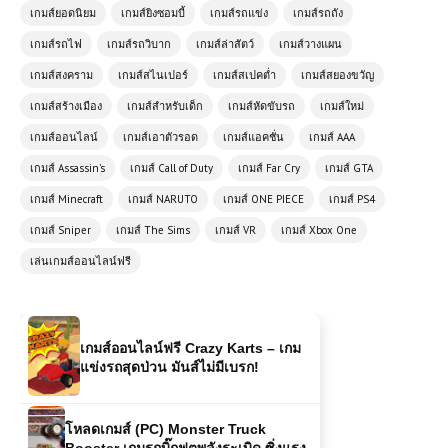
เกมส์ยอดนิยม
เกมส์ยิงซอมบี้
เกมส์รถแข่ง
เกมส์รถถัง
โหลดเกมส์ (PC) Ace Combat 7 |
เกมส์รถไฟ
เกมส์รถวิบาก
เกมส์ล่าสัตว์
เกมส์วางแผน
Free download
เกมส์สงคราม
เกมส์สไนเปอร์
เกมส์สเปคต่ำ
เกมส์สยองขวัญ
เกมส์สร้างเมือง
เกมส์สำหรับเด็ก
เกมส์หัดขับรถ
เกมส์ใหม่
เกมส์ออนไลน์ Zombie Sniper นักล่า
ซอมบี้มือโปร เกมยิงสุดมันส์ที่ต้องลอง!
เกมส์ออนไลน์
เกมส์เอาตัวรอด
เกมส์แอคชั่น
เกมส์ AAA
เกมส์ Assassin's
เกมส์ Call of Duty
เกมส์ Far Cry
เกมส์ GTA
เกมส์ออนไลน์ Monster Truck Race
เกมส์ Minecraft
เกมส์ NARUTO
เกมส์ ONE PIECE
เกมส์ PS4
Arena สุดยอดประสบการณ์ความมันส์
เกมส์ Sniper
เกมส์ The Sims
เกมส์ VR
เกมส์ Xbox One
ระดับมืออาชีพ
เล่นเกมส์ออนไลน์ฟรี
เกมส์ออนไลน์ฟรี Crazy Karts – เกม
แข่งรถสุดป่วน มันส์ไม่มีเบรก!
โหลดเกมส์ (PC) Monster Truck
Booster เกมรถบิ๊กฟุตพลังระเบิด ซิ่งแรง
สะใจบนทุกสนามสุดโหด