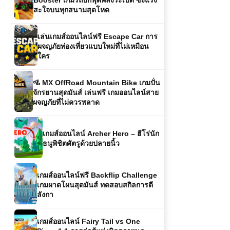
เล่นเกมส์ออนไลน์ฟรี Escape Car การ
ผจญภัยท่องเที่ยวแบบใหม่ที่ไม่เหมือน
ใคร
🚵 MX OffRoad Mountain Bike เกมปั่น
จักรยานสุดมันส์ เล่นฟรี เกมออนไลน์สาย
ผจญภัยที่ไม่ควรพลาด
เกมส์ออนไลน์ Archer Hero – ฮีโร่นัก
ธนูพิชิตศัตรูด้วยปลายนิ้ว
เกมส์ออนไลน์ฟรี Backflip Challenge
เกมผาดโผนสุดมันส์ ทดสอบสกิลการตี
ลังกา
เกมส์ออนไลน์ Fairy Tail vs One
Piece 1.1 การต่อสู้แห่งมิตรภาพและ
การผจญภัย