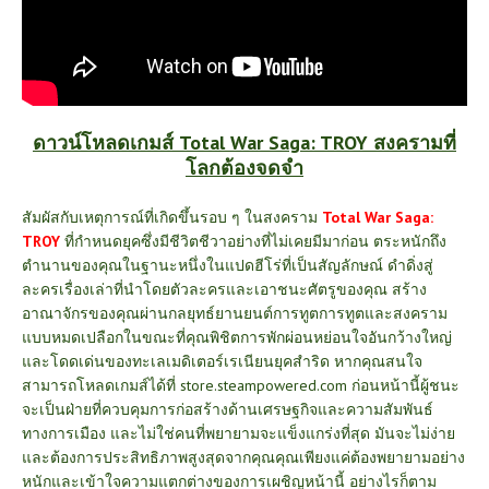
ดาวน์โหลดเกมส์ Total War Saga: TROY สงครามที่
โลกต้องจดจำ
สัมผัสกับเหตุการณ์ที่เกิดขึ้นรอบ ๆ ในสงคราม
Total War Saga:
TROY
ที่กำหนดยุคซึ่งมีชีวิตชีวาอย่างที่ไม่เคยมีมาก่อน ตระหนักถึง
ตำนานของคุณในฐานะหนึ่งในแปดฮีโร่ที่เป็นสัญลักษณ์ ดำดิ่งสู่
ละครเรื่องเล่าที่นำโดยตัวละครและเอาชนะศัตรูของคุณ สร้าง
อาณาจักรของคุณผ่านกลยุทธ์ยานยนต์การทูตการทูตและสงคราม
แบบหมดเปลือกในขณะที่คุณพิชิตการพักผ่อนหย่อนใจอันกว้างใหญ่
และโดดเด่นของทะเลเมดิเตอร์เรเนียนยุคสำริด หากคุณสนใจ
สามารถโหลดเกมส์ได้ที่
store.steampowered.com
ก่อนหน้านี้ผู้ชนะ
จะเป็นฝ่ายที่ควบคุมการก่อสร้างด้านเศรษฐกิจและความสัมพันธ์
ทางการเมือง และไม่ใช่คนที่พยายามจะแข็งแกร่งที่สุด มันจะไม่ง่าย
และต้องการประสิทธิภาพสูงสุดจากคุณคุณเพียงแค่ต้องพยายามอย่าง
หนักและเข้าใจความแตกต่างของการเผชิญหน้านี้ อย่างไรก็ตาม