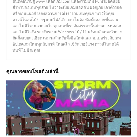
ยินดีต้อนรับสู่ www.โหลดเกม.com แหล่งรวมเกม PC ฟรียอดนิยม
สำหรับคอเกมทุกสาย ไม่ว่าจะเป็นเกมแอคชั่น ผจญภัย เอาตัวรอด
หรือเกมแนวจำลองสถานการณ์ เรารวมเกมคุณภาพไว้ให้คุณ
ดาวน์โหลดได้ง่ายๆ แบบไฟล์เดียวจบ ไม่ต้องติดตั้งหลายขั้นตอน
และไม่มีโฆษณากวนใจ ทุกเกมที่เราคัดสรรมานั้นผ่านการทดสอบ
และไม่มีไวรัส รองรับระบบ Windows 10 / 11 พร้อมคำแนะนำการ
ติดตั้งแบบละเอียด เหมาะสำหรับทั้งมือใหม่และเกมเมอร์ระดับเทพ
อัปเดตเกมใหม่ทุกสัปดาห์ โหลดไว เซิร์ฟเวอร์แรง ดาวน์โหลดได้
ทันที ไม่มีสะดุด!
คุณอาจชอบโพสต์เหล่านี้