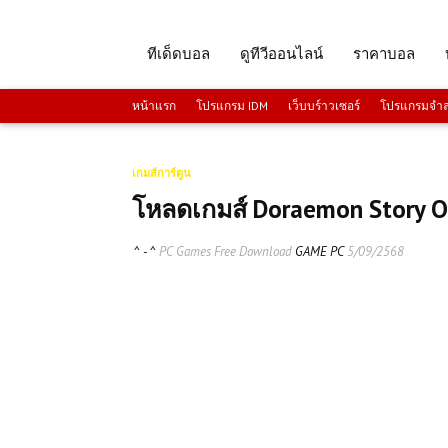
ทีเด็ดบอล
ดูทีวีออนไลน์
ราคาบอล
หน้าแรก
โปรแกรม IDM
เว็บบร์าวเซอร์
โปรแกรมจำลอ
เกมส์การ์ตูน
โหลดเกมส์ Doraemon Story O
^ - ^
PC Games Free Download
GAME PC
5/09/2568