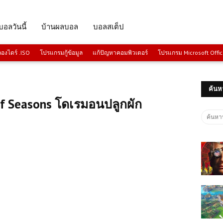
บอลวันนี้
บ้านผลบอล
บอลสเต็ป
งไดร์ .ISO
โปรแกรมกู้ข้อมูล
แก้ปัญหาคอมพิวเตอร์
โปรแกรม Microsoft Offi
ค้นห
f Seasons โดเรมอนปลูกผัก