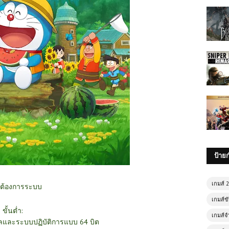
ป้าย
เกมส์ 
ต้องการระบบ
เกมส์ขั
ขั้นต่ำ:
เกมส์จ
และระบบปฏิบัติการแบบ 64 บิต