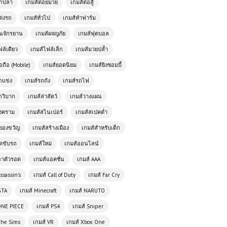
ตกปลา
เกมส์ต่อยมวย
เกมส์ต่อสู้
ต่งรถ
เกมส์ทั่วไป
เกมส์ทำฟาร์ม
ั่นจักรยาน
เกมส์ผจญภัย
เกมส์ฟุตบอล
ฟล์เดียว
เกมส์ไฟล์เล็ก
เกมส์มวยปล้ำ
อถือ (Mobile)
เกมส์ยอดนิยม
เกมส์ยิงซอมบี้
ถแข่ง
เกมส์รถถัง
เกมส์รถไฟ
ถวิบาก
เกมส์ล่าสัตว์
เกมส์วางแผน
สงคราม
เกมส์สไนเปอร์
เกมส์สเปคต่ำ
เกมส์ออนไลน์ฟรี Cartoon Strike เกม
ยองขวัญ
เกมส์สร้างเมือง
เกมส์สำหรับเด็ก
ยิงออนไลน์แนวการ์ตูนที่เล่นฟรีและสนุก
ัดขับรถ
เกมส์ใหม่
เกมส์ออนไลน์
ไม่มีเบื่อ
อาตัวรอด
เกมส์แอคชั่น
เกมส์ AAA
เล่นเกมส์ออนไลน์ฟรี Tractor Farming
ssassin's
เกมส์ Call of Duty
เกมส์ Far Cry
Simulator รีวิวเกม สายเกษตรขวัญใจ
GTA
เกมส์ Minecraft
เกมส์ NARUTO
คนเล่นมือถือและพีซี
ONE PIECE
เกมส์ PS4
เกมส์ Sniper
The Sims
เกมส์ VR
เกมส์ Xbox One
เกมส์ออนไลน์ Anime Fighters CR