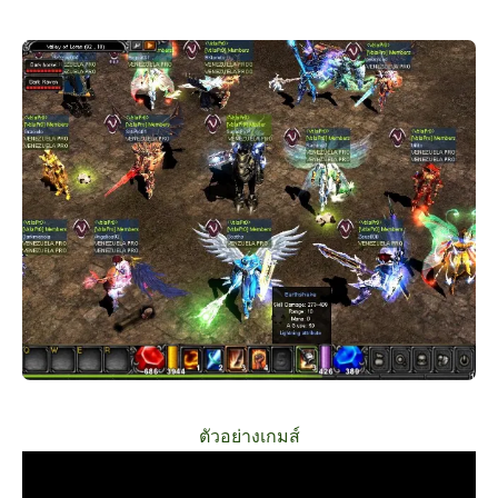
ตัวอย่างเกมส์