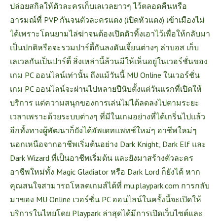
ปล่อยสกิลให้ตัวละครเก็บเลเวลยาวๆ ไว้ตลอดคืนหรือ
อารมณ์ที่ PVP กันจนตัวละครแดง (เปิดหัวแดง) เข้าเมืองไม่
ได้เพราะโดนยามไล่ฆ่าจนต้องเปิดตัวทิ้งเอาไว้เพื่อให้กลับมา
เป็นปกติหรือจะรวมปาร์ตี้กันลงดันเจี้ยนต่างๆ ล่าบอส เก็บ
เลเวลกันเป็นปาร์ตี้ สิ่งเหล่านี้ล้วนมีให้เห็นอยู่ในเวอร์ชั่นของ
เกม PC ออนไลน์เท่านั้น ถึงแม้วันนี้ MU Online ในเวอร์ชั่น
เกม PC ออนไลน์จะผ่านไปหลายปีนับตั้งแต่วันแรกที่เปิดให้
บริการ แต่ความสนุกของการเล่นไม่ได้ลดลงไปตามระยะ
เวลาเพราะด้วยระบบต่างๆ ที่มีในเกมอย่างที่ได้เกริ่นไปแล้ว
อีกทั้งทางผู้พัฒนาก็ยังได้อัพเดทแพทช์ใหม่ๆ อาชีพใหม่ๆ
นอกเหนือจากอาชีพเริ่มต้นอย่าง Dark Knight, Dark Elf และ
Dark Wizard ที่เป็นอาชีพเริ่มต้น และยังมาสร้างตัวละคร
อาชีพใหม่ทั้ง Magic Gladiator หรือ Dark Lord ก็ยังได้ หาก
คุณสนใจสามารถโหลดเกมส์ได้ที่
mu.playpark.com
การกลับ
มาของ MU Online เวอร์ชั่น PC ออนไลน์ในครั้งนี้จะเปิดให้
บริการในไทยโดย Playpark ล่าสุดได้มีการเปิดเว็บไซต์และ