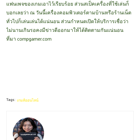
แฟนเพจของเกมเอาไว้เรียบร้อย ส่วนสเป็คเครื่องที่ใช้เล่นก็
บอกเลยว่า ณ วันนี้เครื่องคอมพิวเตอร์ตามบ้านหรือร้านเน็ต
ทั่วไปก็เล่นเล่นได้แน่นอน ส่วนกำหนดเปิดให้บริการเชื่อว่า
ไม่นานเกินรอคงมีข่าวดีออกมาให้ได้ติดตามกันแน่นอน
ที่มา
compgamer.com
Tags:
เกมส์ออนไลน์