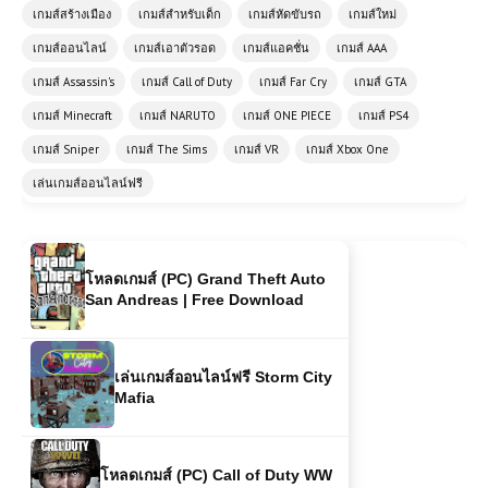
เกมส์สร้างเมือง
เกมส์สำหรับเด็ก
เกมส์หัดขับรถ
เกมส์ใหม่
Tomb Raider Anniversary (PC)
Free Download
เกมส์ออนไลน์
เกมส์เอาตัวรอด
เกมส์แอคชั่น
เกมส์ AAA
เกมส์ Assassin's
เกมส์ Call of Duty
เกมส์ Far Cry
เกมส์ GTA
โหลดเกมส์ (PC) Naruto Shippuden
เกมส์ Minecraft
เกมส์ NARUTO
เกมส์ ONE PIECE
เกมส์ PS4
ภาค 4 Free Download
เกมส์ Sniper
เกมส์ The Sims
เกมส์ VR
เกมส์ Xbox One
เล่นเกมส์ออนไลน์ฟรี
โหลดเกมส์ (PC) Grand Theft Auto
San Andreas | Free Download
เล่นเกมส์ออนไลน์ฟรี Storm City
Mafia
โหลดเกมส์ (PC) Call of Duty WW
ภาค 2 | 46 GB