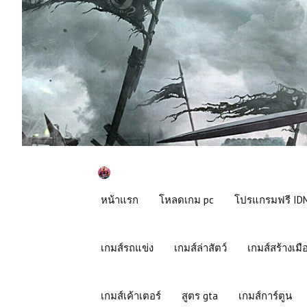
หน้าแรก
โหลดเกม pc
โปรแกรมฟรี IDM
เกมส์รถแข่ง
เกมส์ล่าสัตว์
เกมส์สร้างเมื
เกมส์เค้าเตอร์
สูตร gta
เกมส์การ์ตูน