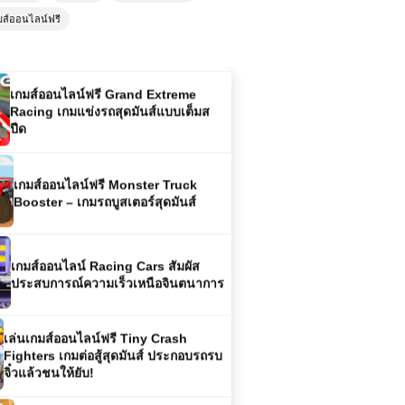
เกมส์ออนไลน์ Apocalypse Truck
ขับรถฝ่าซากโลกในเกมสุดมันส์
มส์ออนไลน์ฟรี
เกมส์ออนไลน์ฟรี Grand Extreme
Racing เกมแข่งรถสุดมันส์แบบเต็มส
ปีด
เกมส์ออนไลน์ฟรี Monster Truck
Booster – เกมรถบูสเตอร์สุดมันส์
เกมส์ออนไลน์ Racing Cars สัมผัส
ประสบการณ์ความเร็วเหนือจินตนาการ
เล่นเกมส์ออนไลน์ฟรี Tiny Crash
Fighters เกมต่อสู้สุดมันส์ ประกอบรถรบ
จิ๋วแล้วชนให้ยับ!