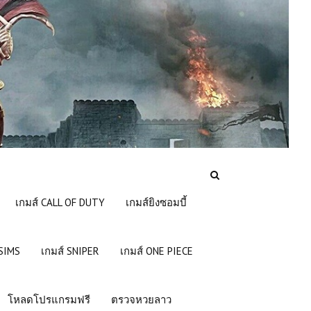
เกมส์ CALL OF DUTY
เกมส์ยิงซอมบี้
 SIMS
เกมส์ SNIPER
เกมส์ ONE PIECE
โหลดโปรแกรมฟรี
ตรวจหวยลาว