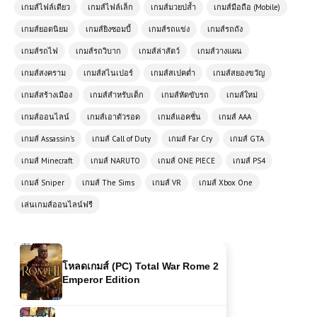
เกมส์ออนไลน์ฟรี Monster Truck
เกมส์ไฟล์เดียว
เกมส์ไฟล์เล็ก
เกมส์มวยปล้ำ
เกมส์มือถือ (Mobile)
Mountain Climb ความท้าทายแห่ง
เกมส์ยอดนิยม
เกมส์ยิงซอมบี้
เกมส์รถแข่ง
เกมส์รถถัง
ขุนเขา
เกมส์รถไฟ
เกมส์รถวิบาก
เกมส์ล่าสัตว์
เกมส์วางแผน
เล่นเกมส์ออนไลน์ฟรี Escape Car การ
เกมส์สงคราม
เกมส์สไนเปอร์
เกมส์สเปคต่ำ
เกมส์สยองขวัญ
ผจญภัยท่องเที่ยวแบบใหม่ที่ไม่เหมือน
เกมส์สร้างเมือง
ใคร
เกมส์สำหรับเด็ก
เกมส์หัดขับรถ
เกมส์ใหม่
เกมส์ออนไลน์
เกมส์เอาตัวรอด
เกมส์แอคชั่น
เกมส์ AAA
⚔️ Stickman Kombat 2D เกมต่อสู้สุด
เกมส์ Assassin's
เกมส์ Call of Duty
เกมส์ Far Cry
เกมส์ GTA
มันส์ เล่นฟรี เล่นฟรีบนเว็บ โหลดเร็ว
เล่นสนุกทุกเวลา
เกมส์ Minecraft
เกมส์ NARUTO
เกมส์ ONE PIECE
เกมส์ PS4
เกมส์ Sniper
เกมส์ The Sims
เกมส์ VR
เกมส์ Xbox One
เกมออนไลน์ฟรี Fire and Water เกม
เล่นเกมส์ออนไลน์ฟรี
ผจญภัยแนวพัซเซิลที่ได้รับความนิยม
อย่างต่อเนื่อง
โหลดเกมส์ (PC) Total War Rome 2
Emperor Edition