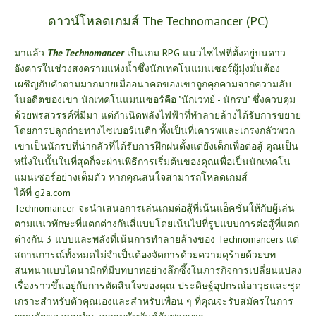
ดาวน์โหลดเกมส์ The Technomancer (PC)
มาแล้ว
The Technomancer
เป็นเกม RPG แนวไซไฟที่ตั้งอยู่บนดาว
อังคารในช่วงสงครามแห่งน้ำซึ่งนักเทคโนแมนเซอร์ผู้มุ่งมั่นต้อง
เผชิญกับคำถามมากมายเมื่ออนาคตของเขาถูกคุกคามจากความลับ
ในอดีตของเขา นักเทคโนแมนเซอร์คือ "นักเวทย์ - นักรบ" ซึ่งควบคุม
ด้วยพรสวรรค์ที่มีมา แต่กำเนิดพลังไฟฟ้าที่ทำลายล้างได้รับการขยาย
โดยการปลูกถ่ายทางไซเบอร์เนติก ทั้งเป็นที่เคารพและเกรงกลัวพวก
เขาเป็นนักรบที่น่ากลัวที่ได้รับการฝึกฝนตั้งแต่ยังเด็กเพื่อต่อสู้ คุณเป็น
หนึ่งในนั้นในที่สุดก็จะผ่านพิธีการเริ่มต้นของคุณเพื่อเป็นนักเทคโน
แมนเซอร์อย่างเต็มตัว หากคุณสนใจสามารถโหลดเกมส์
ได้ที่
g2a.com
Technomancer จะนำเสนอการเล่นเกมต่อสู้ที่เน้นแอ็คชั่นให้กับผู้เล่น
ตามแนวทักษะที่แตกต่างกันสี่แบบโดยเน้นไปที่รูปแบบการต่อสู้ที่แตก
ต่างกัน 3 แบบและพลังที่เน้นการทำลายล้างของ Technomancers แต่
สถานการณ์ทั้งหมดไม่จำเป็นต้องจัดการด้วยความดุร้ายด้วยบท
สนทนาแบบไดนามิกที่มีบทบาทอย่างลึกซึ้งในภารกิจการเปลี่ยนแปลง
เรื่องราวขึ้นอยู่กับการตัดสินใจของคุณ ประดิษฐ์อุปกรณ์อาวุธและชุด
เกราะสำหรับตัวคุณเองและสำหรับเพื่อน ๆ ที่คุณจะรับสมัครในการ