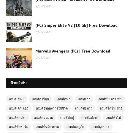
4/07/2568
(PC) Sniper Elite V2 [10 GB] Free Download
เกมส์ออนไลน์ฟรี Flash Bash – เกม
5/26/2568
ต่อสู้สไตล์สตรีทสุดมันส์
Marvel’s Avengers (PC) | Free Download
เล่นเกมส์ออนไลน์ฟรี Tiny Crash
2/27/2566
Fighters เกมต่อสู้สุดมันส์ ประกอบรถรบ
จิ๋วแล้วชนให้ยับ!
เกมส์ออนไลน์ฟรี Crazy Karts การ
ป้ายกำกับ
แข่งขันโกคาร์ทสุดมันส์ที่เต็มไปด้วย
ความบ้าระห่ำ
เกมส์ 2025
เกมส์การ์ตูน
เกมส์กีฬา
เกมส์เก่า
เกมส์ขับเครื่องบิน
เกมส์ออนไลน์ฟรี MX OffRoad
เกมส์เค้าเตอร์
เกมส์จำลองการใช้ชีวิต
เกมส์ซ่อมรถ
เกมส์ไดโนเสาร์
Mountain Bike ผจญภัยบนเส้นทางสุด
เกมส์ตกปลา
เกมส์ต่อยมวย
เกมส์ต่อสู้
เกมส์แต่งรถ
เกมส์ทั่วไป
โหด
เกมส์ทำฟาร์ม
เกมส์ปั่นจักรยาน
เกมส์ผจญภัย
เกมส์ฟุตบอล